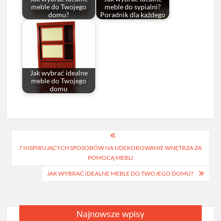
meble do Twojego
meble do sypialni?
domu?
Poradnik dla każdego
Jak wybrać idealne
meble do Twojego
domu
Nawigacja
7 INSPIRUJĄCYCH SPOSOBÓW NA UDEKOROWANIE WNĘTRZA ZA
wpisu
POMOCĄ MEBLI
JAK WYBRAĆ IDEALNE MEBLE DO TWOJEGO DOMU?
Najnowsze wpisy