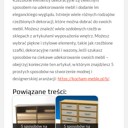
Rzeźbione elementy dekoracyjne są świetnym
sposobem na udekorowanie mebli i dodanie im
eleganckiego wyglądu. Istnieje wiele różnych rodzajów
rzeźbionych dekoracji, które można dobrać do swoich
mebli. Możesz znaleźć wiele ozdobnych rzeźb w
sklepach z artykułami wyposażenia wnętrz. Możesz
wybrać piękne i stylowe elementy, takie jak rzeźbione
szafki, dekoracyjne ramki i wazony.Jeśli szukasz
sposobów na ciekawe udekorowanie swoich mebli –
obejrzyj koniecznie ten artykuł, w którym znajdziesz 5
prostych sposobów na stworzenie modnej i
designerskiej aranżacji:
https://kocham-meble.pl/b/
.
Powiązane treści:
5 sposobów na
5 sposobów na