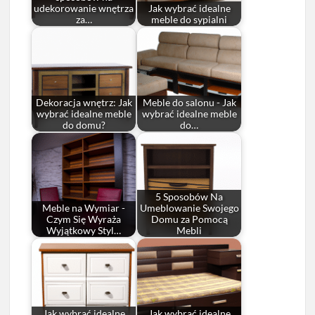
udekorowanie wnętrza
Jak wybrać idealne
za…
meble do sypialni
Dekoracja wnętrz: Jak
Meble do salonu - Jak
wybrać idealne meble
wybrać idealne meble
do domu?
do…
5 Sposobów Na
Meble na Wymiar -
Umeblowanie Swojego
Czym Się Wyraża
Domu za Pomocą
Wyjątkowy Styl…
Mebli
Jak wybrać idealne
Jak wybrać idealne