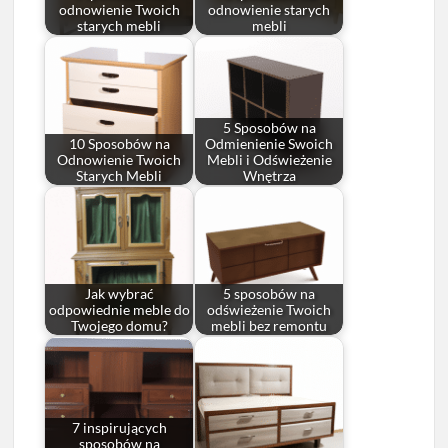
odnowienie Twoich
odnowienie starych
starych mebli
mebli
5 Sposobów na
10 Sposobów na
Odmienienie Swoich
Odnowienie Twoich
Mebli i Odświeżenie
Starych Mebli
Wnętrza
Jak wybrać
5 sposobów na
odpowiednie meble do
odświeżenie Twoich
Twojego domu?
mebli bez remontu
7 inspirujących
sposobów na