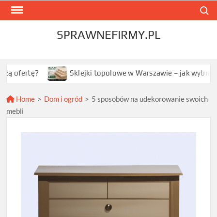
Skip
Search
to
content
SPRAWNEFIRMY.PL
Sklejki topolowe w Warszawie – jak wybrać najlepszą o
Home
>
Dom i ogród
>
5 sposobów na udekorowanie swoich
mebli