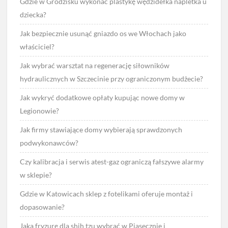
Gdzie w Grodzisku wykonać plastykę wędzidełka napletka u
dziecka?
Jak bezpiecznie usunąć gniazdo os we Włochach jako
właściciel?
Jak wybrać warsztat na regenerację siłowników
hydraulicznych w Szczecinie przy ograniczonym budżecie?
Jak wykryć dodatkowe opłaty kupując nowe domy w
Legionowie?
Jak firmy stawiające domy wybierają sprawdzonych
podwykonawców?
Czy kalibracja i serwis atest-gaz ograniczą fałszywe alarmy
w sklepie?
Gdzie w Katowicach sklep z fotelikami oferuje montaż i
dopasowanie?
Jaką fryzurę dla shih tzu wybrać w Piasecznie i