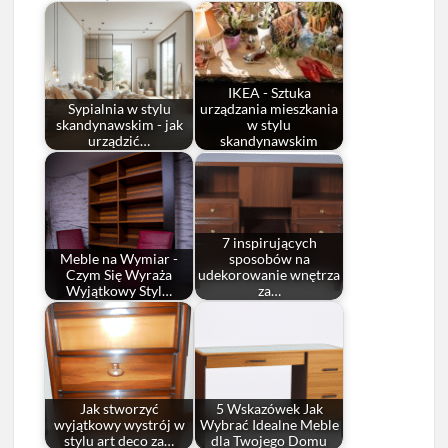
IKEA - Sztuka
Sypialnia w stylu
urządzania mieszkania
skandynawskim - jak
w stylu
urządzić…
skandynawskim
7 inspirujących
Meble na Wymiar -
sposobów na
Czym Się Wyraża
udekorowanie wnętrza
Wyjątkowy Styl…
za…
Jak stworzyć
5 Wskazówek Jak
wyjątkowy wystrój w
Wybrać Idealne Meble
stylu art deco za…
dla Twojego Domu