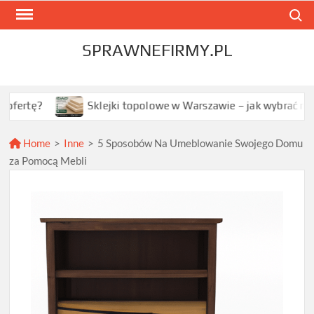
Skip
Search
to
content
SPRAWNEFIRMY.PL
Sklejki topolowe w Warszawie – jak wybrać najlepszą opcj
Home
>
Inne
>
5 Sposobów Na Umeblowanie Swojego Domu
za Pomocą Mebli