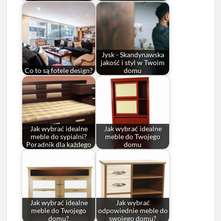
Jysk - Skandynawska
jakość i styl w Twoim
Co to są fotele design?
domu
Jak wybrać idealne
Jak wybrać idealne
meble do sypialni?
meble do Twojego
Poradnik dla każdego
domu
Jak wybrać idealne
Jak wybrać
meble do Twojego
odpowiednie meble do
domu?
swojego domu?