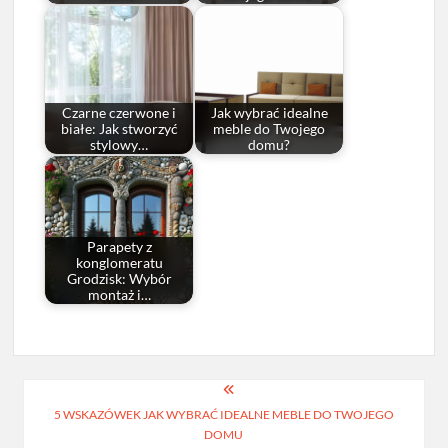
Czarne czerwone i
Jak wybrać idealne
białe: Jak stworzyć
meble do Twojego
stylowy…
domu?
Parapety z
konglomeratu
Grodzisk: Wybór
montaż i…
Nawigacja
5 WSKAZÓWEK JAK WYBRAĆ IDEALNE MEBLE DO TWOJEGO
wpisu
DOMU