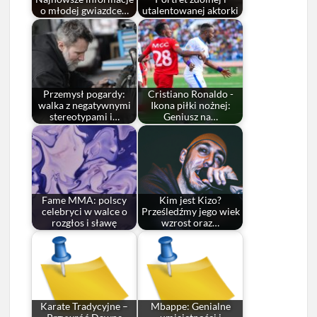
o młodej gwiazdce…
utalentowanej aktorki
Przemysł pogardy:
Cristiano Ronaldo -
walka z negatywnymi
Ikona piłki nożnej:
stereotypami i…
Geniusz na…
Fame MMA: polscy
Kim jest Kizo?
celebryci w walce o
Prześledźmy jego wiek
rozgłos i sławę
wzrost oraz…
Karate Tradycyjne –
Mbappe: Genialne