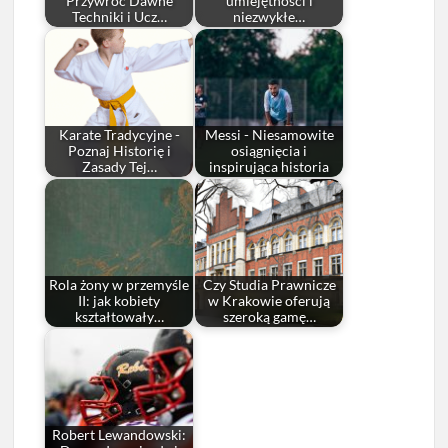
Przywróć Dawne
umiejętności i
Techniki i Ucz…
niezwykłe…
Karate Tradycyjne -
Messi - Niesamowite
Poznaj Historię i
osiągnięcia i
Zasady Tej…
inspirująca historia
Rola żony w przemyśle
Czy Studia Prawnicze
II: jak kobiety
w Krakowie oferują
kształtowały…
szeroką gamę…
Robert Lewandowski: