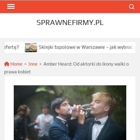
Skip
Search
to
content
SPRAWNEFIRMY.PL
Sklejki topolowe w Warszawie – jak wybrać najlepszą opc
Home
>
Inne
>
Amber Heard: Od aktorki do ikony walki o
prawa kobiet