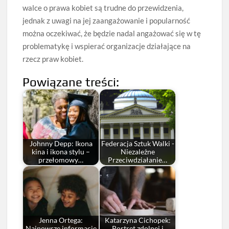
walce o prawa kobiet są trudne do przewidzenia,
jednak z uwagi na jej zaangażowanie i popularność
można oczekiwać, że będzie nadal angażować się w tę
problematykę i wspierać organizacje działające na
rzecz praw kobiet.
Powiązane treści:
Johnny Depp: Ikona
Federacja Sztuk Walki -
kina i ikona stylu –
Niezależne
przełomowy…
Przeciwdziałanie…
Jenna Ortega:
Katarzyna Cichopek:
Najnowsze informacje
Portret zdolnej i