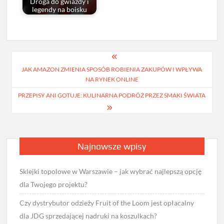
Droga do gwiazdy i
legendy na boisku
Nawigacja
JAK AMAZON ZMIENIA SPOSÓB ROBIENIA ZAKUPÓW I WPŁYWA
wpisu
NA RYNEK ONLINE
PRZEPISY ANI GOTUJE: KULINARNA PODRÓŻ PRZEZ SMAKI ŚWIATA
Najnowsze wpisy
Sklejki topolowe w Warszawie – jak wybrać najlepszą opcję
dla Twojego projektu?
Czy dystrybutor odzieży Fruit of the Loom jest opłacalny
dla JDG sprzedającej nadruki na koszulkach?