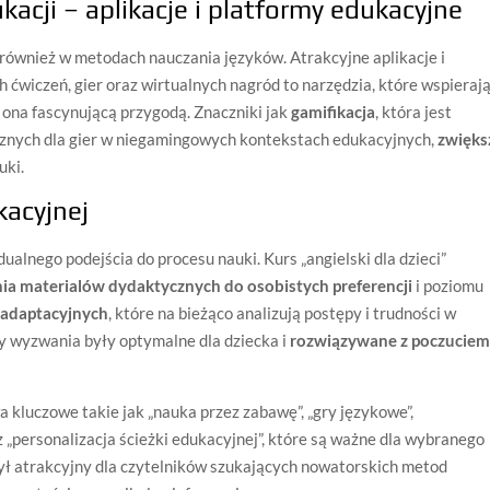
acji – aplikacje i platformy edukacyjne
 również w metodach nauczania języków. Atrakcyjne aplikacje i
ćwiczeń, gier oraz wirtualnych nagród to narzędzia, które wspieraj
ę ona fascynującą przygodą. Znaczniki jak
gamifikacja
, która jest
nych dla gier w niegamingowych kontekstach edukacyjnych,
zwięks
uki.
kacyjnej
dualnego podejścia do procesu nauki. Kurs „angielski dla dzieci”
a materialów dydaktycznych do osobistych preferencji
i poziomu
adaptacyjnych
, które na bieżąco analizują postępy i trudności w
y wyzwania były optymalne dla dziecka i
rozwiązywane z poczucie
kluczowe takie jak „nauka przez zabawę”, „gry językowe”,
z „personalizacja ścieżki edukacyjnej”, które są ważne dla wybranego
był atrakcyjny dla czytelników szukających nowatorskich metod