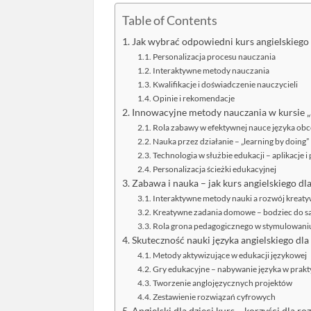
Table of Contents
Jak wybrać odpowiedni kurs angielskiego 
Personalizacja procesu nauczania
Interaktywne metody nauczania
Kwalifikacje i doświadczenie nauczycieli
Opinie i rekomendacje
Innowacyjne metody nauczania w kursie „an
Rola zabawy w efektywnej nauce języka ob
Nauka przez działanie – „learning by doing”
Technologia w służbie edukacji – aplikacje 
Personalizacja ścieżki edukacyjnej
Zabawa i nauka – jak kurs angielskiego dl
Interaktywne metody nauki a rozwój kreat
Kreatywne zadania domowe – bodziec do s
Rola grona pedagogicznego w stymulowani
Skuteczność nauki języka angielskiego dl
Metody aktywizujące w edukacji językowej
Gry edukacyjne – nabywanie języka w prakt
Tworzenie anglojęzycznych projektów
Zestawienie rozwiązań cyfrowych