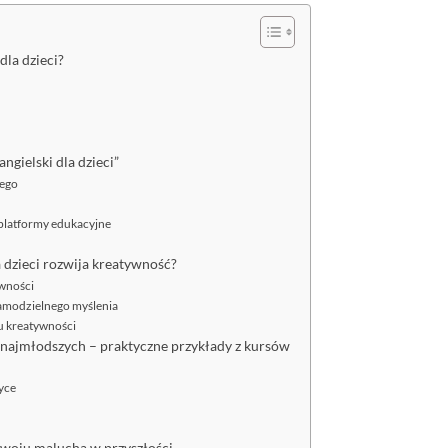
dla dzieci?
gielski dla dzieci”
cego
i platformy edukacyjne
a dzieci rozwija kreatywność?
ywności
amodzielnego myślenia
u kreatywności
a najmłodszych – praktyczne przykłady z kursów
yce