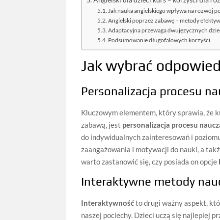
Angielski dla dzieci kurs – korzyści dla 
Jak nauka angielskiego wpływa na rozwój p
Angielski poprzez zabawę – metody efektyw
Adaptacyjna przewaga dwujęzycznych dzie
Podsumowanie długofalowych korzyści
Jak wybrać odpowiedn
Personalizacja procesu na
Kluczowym elementem, który sprawia, że ku
zabawą, jest
personalizacja procesu naucz
do indywidualnych zainteresowań i poziom
zaangażowania i motywacji do nauki, a takż
warto zastanowić się, czy posiada on opcje
Interaktywne metody nau
Interaktywność
to drugi ważny aspekt, kt
naszej pociechy. Dzieci uczą się najlepiej 