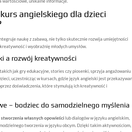
ia wartościowe, unikalne informacje.
kurs angielskiego dla dzieci
?
 integruje naukę z zabawą, nie tylko skutecznie rozwija umiejętności
 kreatywność i wyobraźnię młodych umysłów.
i a rozwój kreatywności
 takich jak gry edukacyjne, stories czy piosenki, sprzyja angażowaniu
zieci, uczestnicząc w kursach, gdzie język angielski jest przekazywa
 poprzez doświadczenia, które stymulują ich kreatywność i
e – bodziec do samodzielnego myślenia
i
stworzenia własnych opowieści
lub dialogów w języku angielskim,
amodzielnego tworzenia w języku obcym. Dzięki takim aktywnościom,