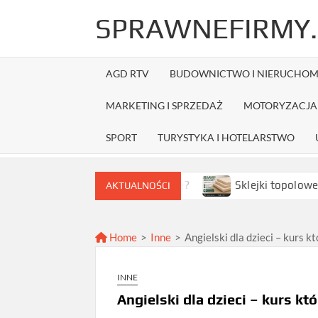
Skip
SPRAWNEFIRMY.
to
content
AGD RTV
BUDOWNICTWO I NIERUCHOM
MARKETING I SPRZEDAŻ
MOTORYZACJA 
SPORT
TURYSTYKA I HOTELARSTWO
ak wybrać najlepszą ofertę?
Sklejki topolowe w Warsza
AKTUALNOŚCI
Home
>
Inne
>
Angielski dla dzieci – kurs 
INNE
Angielski dla dzieci – kurs k