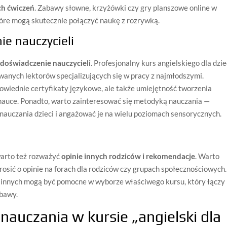
ch ćwiczeń
. Zabawy słowne, krzyżówki czy gry planszowe online w
óre mogą skutecznie połączyć naukę z rozrywką.
ie nauczycieli
i doświadczenie nauczycieli
. Profesjonalny kurs angielskiego dla dzie
anych lektorów specjalizujących się w pracy z najmłodszymi.
powiednie certyfikaty językowe, ale także umiejętność tworzenia
j nauce. Ponadto, warto zainteresować się metodyką nauczania —
nauczania dzieci i angażować je na wielu poziomach sensorycznych.
warto też rozważyć
opinie innych rodziców i rekomendacje
. Warto
prosić o opinie na forach dla rodziców czy grupach społecznościowych.
 innych mogą być pomocne w wyborze właściwego kursu, który łączy
abawy.
auczania w kursie „angielski dla