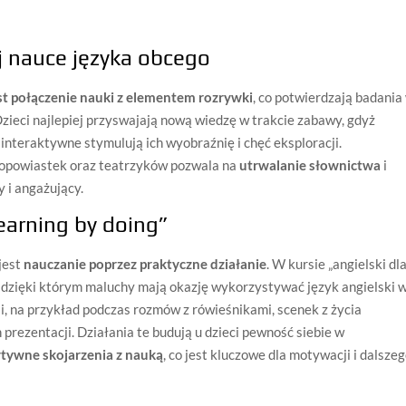
 nauce języka obcego
st połączenie nauki z elementem rozrywki
, co potwierdzają badania
 Dzieci najlepiej przyswajają nową wiedzę w trakcie zabawy, gdyż
interaktywne stymulują ich wyobraźnię i chęć eksploracji.
 opowiastek oraz teatrzyków pozwala na
utrwalanie słownictwa
i
 i angażujący.
learning by doing”
jest
nauczanie poprzez praktyczne działanie
. W kursie „angielski dl
, dzięki którym maluchy mają okazję wykorzystywać język angielski 
i, na przykład podczas rozmów z rówieśnikami, scenek z życia
rezentacji. Działania te budują u dzieci pewność siebie w
ytywne skojarzenia z nauką
, co jest kluczowe dla motywacji i dalsze