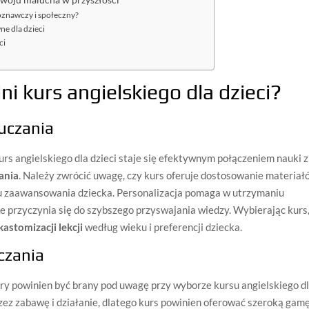
rozwoju malucha w przyszłości
oznawczy i społeczny?
ne dla dzieci
ci
i kurs angielskiego dla dzieci?
uczania
rs angielskiego dla dzieci staje się efektywnym połączeniem nauki z
ania
. Należy zwrócić uwagę, czy kurs oferuje dostosowanie materiał
u zaawansowania dziecka. Personalizacja pomaga w utrzymaniu
e przyczynia się do szybszego przyswajania wiedzy. Wybierając kurs
kastomizacji lekcji
według wieku i preferencji dziecka.
czania
óry powinien być brany pod uwagę przy wyborze kursu angielskiego d
przez zabawę i działanie, dlatego kurs powinien oferować szeroką gam