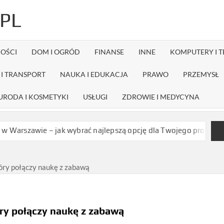
PL
OŚCI
DOM I OGRÓD
FINANSE
INNE
KOMPUTERY I 
I TRANSPORT
NAUKA I EDUKACJA
PRAWO
PRZEMYSŁ
URODA I KOSMETYKI
USŁUGI
ZDROWIE I MEDYCYNA
wie – jak wybrać najlepszą opcję dla Twojego projektu?
Czy d
który połączy naukę z zabawą
tóry połączy naukę z zabawą