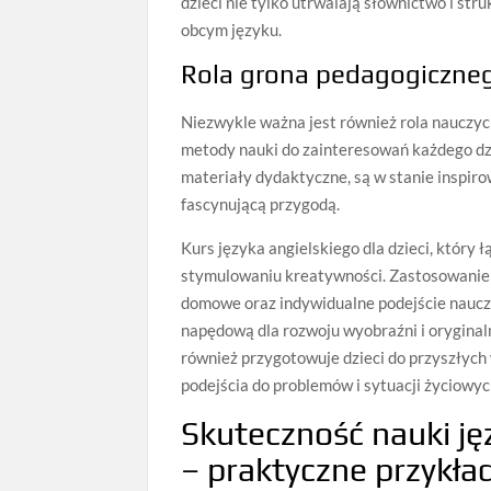
dzieci nie tylko utrwalają słownictwo i str
obcym języku.
Rola grona pedagogiczne
Niezwykle ważna jest również rola nauczyci
metody nauki do zainteresowań każdego dz
materiały dydaktyczne, są w stanie inspirow
fascynującą przygodą.
Kurs języka angielskiego dla dzieci, który
stymulowaniu kreatywności. Zastosowanie
domowe oraz indywidualne podejście nauczy
napędową dla rozwoju wyobraźni i oryginaln
również przygotowuje dzieci do przyszłych
podejścia do problemów i sytuacji życiowyc
Skuteczność nauki ję
– praktyczne przykła