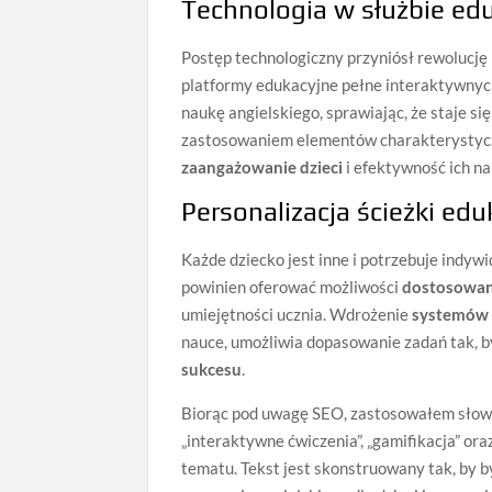
Technologia w służbie eduk
Postęp technologiczny przyniósł rewolucję
platformy edukacyjne pełne interaktywnych 
naukę angielskiego, sprawiając, że staje si
zastosowaniem elementów charakterystycz
zaangażowanie dzieci
i efektywność ich na
Personalizacja ścieżki edu
Każde dziecko jest inne i potrzebuje indywi
powinien oferować możliwości
dostosowani
umiejętności ucznia. Wdrożenie
systemów 
nauce, umożliwia dopasowanie zadań tak, b
sukcesu
.
Biorąc pod uwagę SEO, zastosowałem słowa 
„interaktywne ćwiczenia”, „gamifikacja” ora
tematu. Tekst jest skonstruowany tak, by 