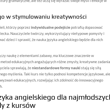
uktury gramatyczne, ale też uczą się wyrażać swoje myśli i emocje w
go w stymulowaniu kreatywności
eli, którzy poprzez
indywidualne podejście
potrafią dopasować
iecka. Nauczyciele twórczy, wykorzystujący nietypowe pomysły i
ać dzieci i sprawić, że nauka języka angielskiego będzie dla nich
 łączy naukę z elementami zabawy, ma kluczowe znaczenie w
 metod edukacyjnych angażujących różne zmysły, kreatywne zadani
ciela sprawiają, że
niestandardowe formy nauki
stają się siłą
ego myślenia. Taki kurs nie tylko podnosi kompetencje językowe, al
 wyzwań edukacyjnych, rozwijając ich zdolność do innowacyjnego
h.
zyka angielskiego dla najmłodszyc
dy z kursów