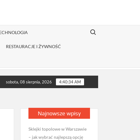
Search for:
TECHNOLOGIA
RESTAURACJE I ŻYWNOŚĆ
ystrybutor odzieży Fruit of the Loom jest opłacalny dla JDG sprze
sobota, 08 sierpnia, 2026
4:40:35 AM
Najnowsze wpisy
Sklejki topolowe w Warszawie
– jak wybrać najlepszą opcję