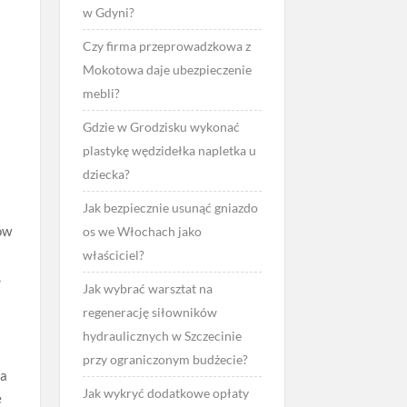
w Gdyni?
Czy firma przeprowadzkowa z
Mokotowa daje ubezpieczenie
mebli?
Gdzie w Grodzisku wykonać
plastykę wędzidełka napletka u
dziecka?
Jak bezpiecznie usunąć gniazdo
ów
os we Włochach jako
właściciel?
,
Jak wybrać warsztat na
regenerację siłowników
hydraulicznych w Szczecinie
przy ograniczonym budżecie?
la
Jak wykryć dodatkowe opłaty
ę