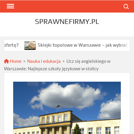
Skip
Search
to
content
SPRAWNEFIRMY.PL
Sklejki topolowe w Warszawie – jak wybrać najlepszą opc
Home
>
Nauka i edukacja
>
Ucz się angielskiego w
Warszawie: Najlepsze szkoły językowe w stolicy