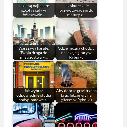
Jakie są najlepsze
Jak skutecznie
szkoły jazdy w
przygotować się do
Warszawie…
matury z…
Warszawa karate:
Gdzie można chodzić
Twoja droga do
na lekcje gitary w
mistrzostwa –…
Rybniku
Jak wybrać
Aby dobrze grać trzeba
odpowiednie studia
brać lekcje gry na
podyplomowe z…
gitarze w Rybniku