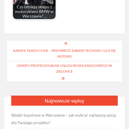
Czy istnieją sklepy z
motocyklami BMW w
Warszawie?…
Nawigacja
KARATE TRADYCYJNE – PRZYWRÓĆ DAWNE TECHNIKI I UCZ SIĘ
wpisu
HISTORII
ODKRYJ PROFESJONALNE USŁUGI BIURA KSIĘGOWEGO W
ZIELONCE
Najnowsze wpisy
Sklejki topolowe w Warszawie – jak wybrać najlepszą opcję
dla Twojego projektu?