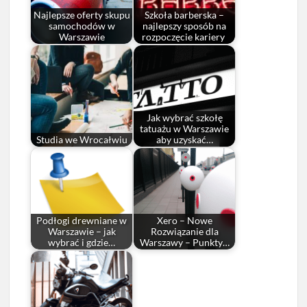
Najlepsze oferty skupu
Szkoła barberska –
samochodów w
najlepszy sposób na
Warszawie
rozpoczęcie kariery
Jak wybrać szkołę
tatuażu w Warszawie
Studia we Wrocałwiu
aby uzyskać…
Podłogi drewniane w
Xero – Nowe
Warszawie – jak
Rozwiązanie dla
wybrać i gdzie…
Warszawy – Punkty…