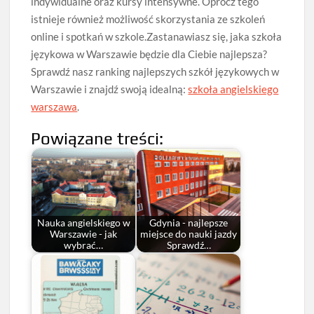
indywidualne oraz kursy intensywne. Oprócz tego
istnieje również możliwość skorzystania ze szkoleń
online i spotkań w szkole.Zastanawiasz się, jaka szkoła
językowa w Warszawie będzie dla Ciebie najlepsza?
Sprawdź nasz ranking najlepszych szkół językowych w
Warszawie i znajdź swoją idealną:
szkoła angielskiego
warszawa
.
Powiązane treści:
Nauka angielskiego w
Gdynia - najlepsze
Warszawie - jak
miejsce do nauki jazdy
wybrać…
Sprawdź…