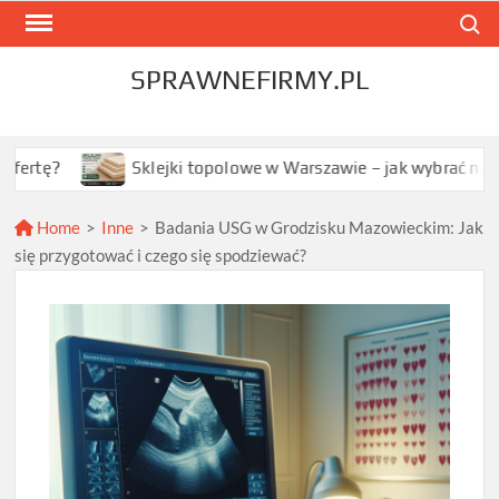
Skip
Search
to
content
SPRAWNEFIRMY.PL
Sklejki topolowe w Warszawie – jak wybrać najlepszą opcję
Home
>
Inne
>
Badania USG w Grodzisku Mazowieckim: Jak
się przygotować i czego się spodziewać?