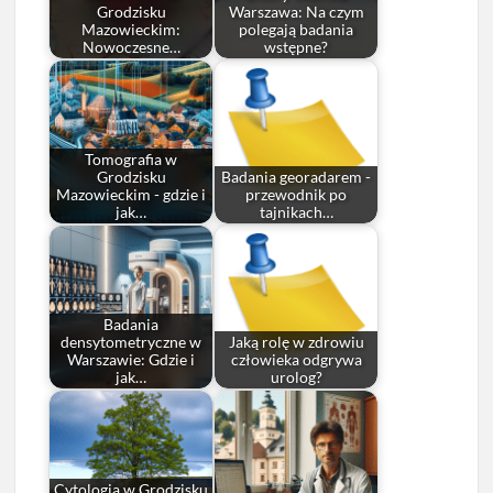
Grodzisku
Warszawa: Na czym
Mazowieckim:
polegają badania
Nowoczesne…
wstępne?
Tomografia w
Grodzisku
Badania georadarem -
Mazowieckim - gdzie i
przewodnik po
jak…
tajnikach…
Badania
densytometryczne w
Jaką rolę w zdrowiu
Warszawie: Gdzie i
człowieka odgrywa
jak…
urolog?
Cytologia w Grodzisku