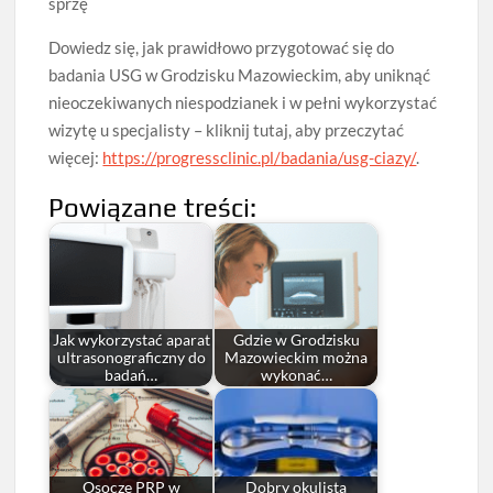
sprzę
Dowiedz się, jak prawidłowo przygotować się do
badania USG w Grodzisku Mazowieckim, aby uniknąć
nieoczekiwanych niespodzianek i w pełni wykorzystać
wizytę u specjalisty – kliknij tutaj, aby przeczytać
więcej:
https://progressclinic.pl/badania/usg-ciazy/
.
Powiązane treści:
Jak wykorzystać aparat
Gdzie w Grodzisku
ultrasonograficzny do
Mazowieckim można
badań…
wykonać…
Osocze PRP w
Dobry okulista