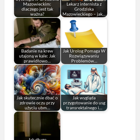
Mazowieckim:
Lekarz internista z
dlaczego jest tak
Grodziska
ważna?
Mazowieckiego – jak…
Badanie na krew
Jak Urolog Pomaga W
utajoną w kale: Jak
Rozwiązywaniu
prawidłowo…
Problemów…
Jak skutecznie dbać o
Jak wygląda
zdrowie oczu przy
przygotowanie do usg
użyciu ubm…
transrektalnego i…
Jak długo