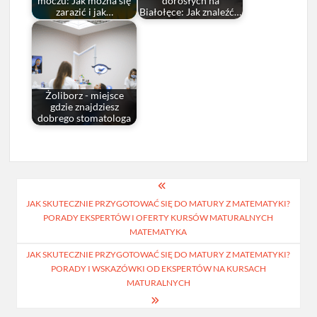
moczu: Jak można się
dorosłych na
zarazić i jak…
Białołęce: Jak znaleźć…
Żoliborz - miejsce
gdzie znajdziesz
dobrego stomatologa
Nawigacja
JAK SKUTECZNIE PRZYGOTOWAĆ SIĘ DO MATURY Z MATEMATYKI?
wpisu
PORADY EKSPERTÓW I OFERTY KURSÓW MATURALNYCH
MATEMATYKA
JAK SKUTECZNIE PRZYGOTOWAĆ SIĘ DO MATURY Z MATEMATYKI?
PORADY I WSKAZÓWKI OD EKSPERTÓW NA KURSACH
MATURALNYCH