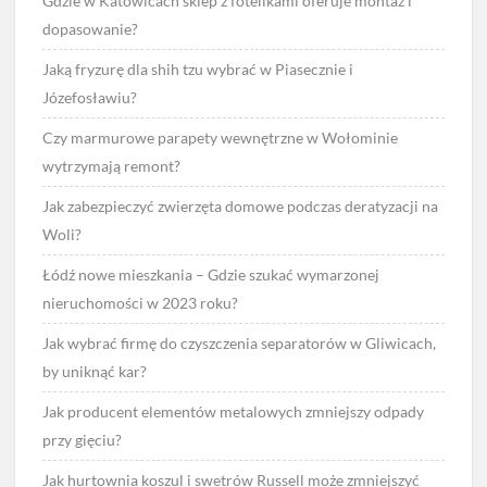
Gdzie w Katowicach sklep z fotelikami oferuje montaż i
dopasowanie?
Jaką fryzurę dla shih tzu wybrać w Piasecznie i
Józefosławiu?
Czy marmurowe parapety wewnętrzne w Wołominie
wytrzymają remont?
Jak zabezpieczyć zwierzęta domowe podczas deratyzacji na
Woli?
Łódź nowe mieszkania – Gdzie szukać wymarzonej
nieruchomości w 2023 roku?
Jak wybrać firmę do czyszczenia separatorów w Gliwicach,
by uniknąć kar?
Jak producent elementów metalowych zmniejszy odpady
przy gięciu?
Jak hurtownia koszul i swetrów Russell może zmniejszyć