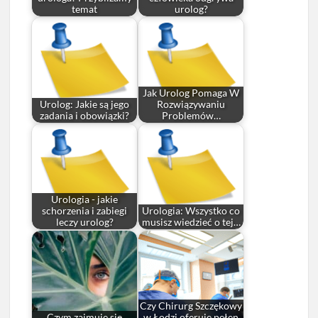
temat
urolog?
Jak Urolog Pomaga W
Urolog: Jakie są jego
Rozwiązywaniu
zadania i obowiązki?
Problemów…
Urologia - jakie
schorzenia i zabiegi
Urologia: Wszystko co
leczy urolog?
musisz wiedzieć o tej…
Czy Chirurg Szczękowy
Czym zajmuje się
w Łodzi oferuje pełen