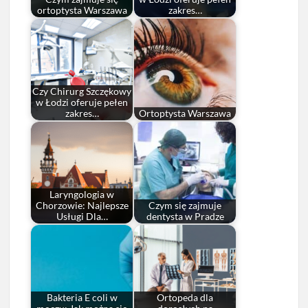
ortoptysta Warszawa
zakres…
Czy Chirurg Szczękowy
w Łodzi oferuje pełen
zakres…
Ortoptysta Warszawa
Laryngologia w
Chorzowie: Najlepsze
Czym się zajmuje
Usługi Dla…
dentysta w Pradze
Bakteria E coli w
Ortopeda dla