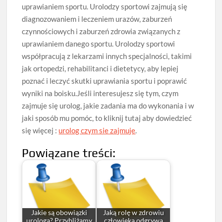
uprawianiem sportu. Urolodzy sportowi zajmują się
diagnozowaniem i leczeniem urazów, zaburzeń
czynnościowych i zaburzeń zdrowia związanych z
uprawianiem danego sportu. Urolodzy sportowi
współpracują z lekarzami innych specjalności, takimi
jak ortopedzi, rehabilitanci i dietetycy, aby lepiej
poznać i leczyć skutki uprawiania sportu i poprawić
wyniki na boisku.Jeśli interesujesz się tym, czym
zajmuje się urolog, jakie zadania ma do wykonania i w
jaki sposób mu pomóc, to kliknij tutaj aby dowiedzieć
się więcej :
urolog czym sie zajmuje
.
Powiązane treści:
Jakie są obowiązki
Jaką rolę w zdrowiu
urologa? Przybliżamy
człowieka odgrywa