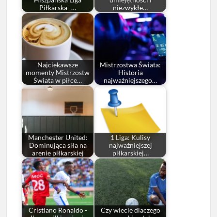
Piłkarska -…
niezwykłe…
Najciekawsze
Mistrzostwa Świata:
momenty Mistrzostw
Historia
Świata w piłce…
najważniejszego…
Manchester United:
1 Liga: Kulisy
Dominująca siła na
najważniejszej
arenie piłkarskiej
piłkarskiej…
Cristiano Ronaldo -
Czy wiecie dlaczego