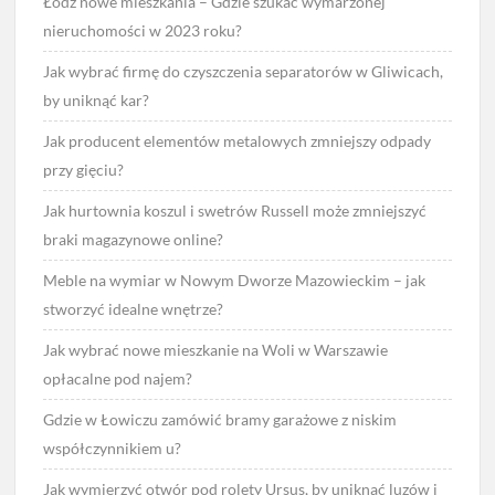
Łódź nowe mieszkania – Gdzie szukać wymarzonej
nieruchomości w 2023 roku?
Jak wybrać firmę do czyszczenia separatorów w Gliwicach,
by uniknąć kar?
Jak producent elementów metalowych zmniejszy odpady
przy gięciu?
Jak hurtownia koszul i swetrów Russell może zmniejszyć
braki magazynowe online?
Meble na wymiar w Nowym Dworze Mazowieckim – jak
stworzyć idealne wnętrze?
Jak wybrać nowe mieszkanie na Woli w Warszawie
opłacalne pod najem?
Gdzie w Łowiczu zamówić bramy garażowe z niskim
współczynnikiem u?
Jak wymierzyć otwór pod rolety Ursus, by uniknąć luzów i