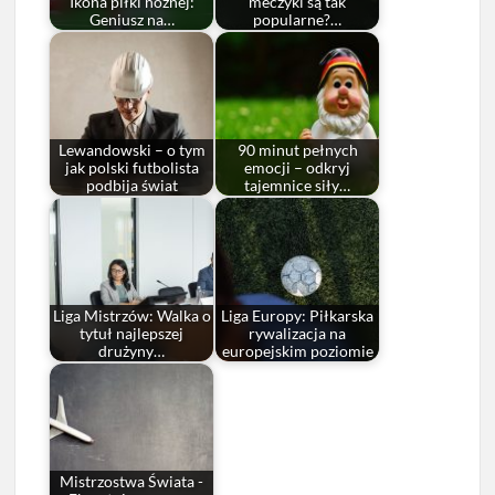
Ikona piłki nożnej:
meczyki są tak
Geniusz na…
popularne?…
Lewandowski – o tym
90 minut pełnych
jak polski futbolista
emocji – odkryj
podbija świat
tajemnice siły…
Liga Mistrzów: Walka o
Liga Europy: Piłkarska
tytuł najlepszej
rywalizacja na
drużyny…
europejskim poziomie
Mistrzostwa Świata -