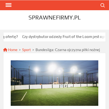
Skip
Search
to
content
SPRAWNEFIRMY.PL
Czy dystrybutor odzieży Fruit of the Loom jest opłacalny dla J
Home
>
Sport
>
Bundesliga: Czarna ojczyzna piłki nożnej