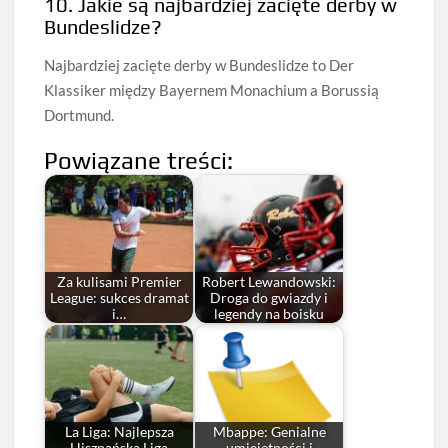
10. Jakie są najbardziej zacięte derby w
Bundeslidze?
Najbardziej zacięte derby w Bundeslidze to Der
Klassiker między Bayernem Monachium a Borussią
Dortmund.
Powiązane treści:
Za kulisami Premier
Robert Lewandowski:
League: sukces dramat
Droga do gwiazdy i
i…
legendy na boisku
La Liga: Najlepsza
Mbappe: Genialne
Hiszpańska Liga
umiejętności i