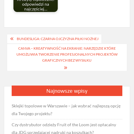
odpowiedzi na
najczęściej…
Nawigacja
BUNDESLIGA: CZARNA OJCZYZNA PIŁKI NOŻNEJ
wpisu
CANVA – KREATYWNOŚĆ NA EKRANIE: NARZĘDZIE KTÓRE
UMOŻLIWIA TWORZENIE PROFESJONALNYCH PROJEKTÓW
GRAFICZNYCH BEZ WYSIŁKU
Najnowsze wpisy
Sklejki topolowe w Warszawie – jak wybrać najlepszą opcję
dla Twojego projektu?
Czy dystrybutor odzieży Fruit of the Loom jest opłacalny
dla JDG sprzedającej nadruki na koszulkach?