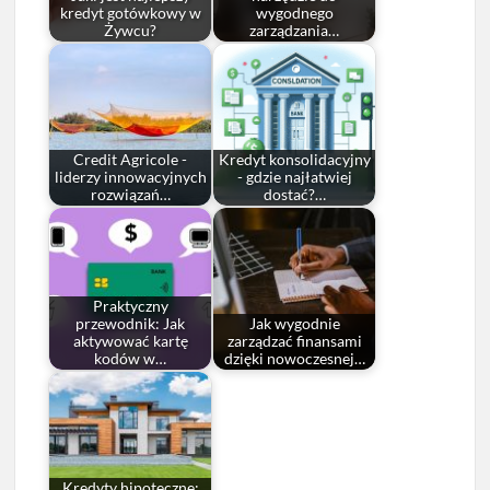
kredyt gotówkowy w
wygodnego
Żywcu?
zarządzania…
Credit Agricole -
Kredyt konsolidacyjny
liderzy innowacyjnych
- gdzie najłatwiej
rozwiązań…
dostać?…
Praktyczny
przewodnik: Jak
Jak wygodnie
aktywować kartę
zarządzać finansami
kodów w…
dzięki nowoczesnej…
Kredyty hipoteczne: