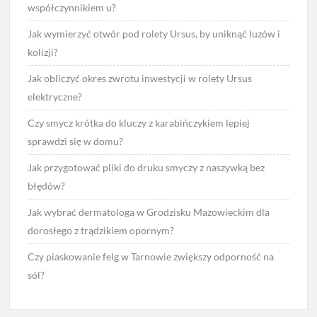
współczynnikiem u?
Jak wymierzyć otwór pod rolety Ursus, by uniknąć luzów i
kolizji?
Jak obliczyć okres zwrotu inwestycji w rolety Ursus
elektryczne?
Czy smycz krótka do kluczy z karabińczykiem lepiej
sprawdzi się w domu?
Jak przygotować pliki do druku smyczy z naszywką bez
błędów?
Jak wybrać dermatologa w Grodzisku Mazowieckim dla
dorosłego z trądzikiem opornym?
Czy piaskowanie felg w Tarnowie zwiększy odporność na
sól?