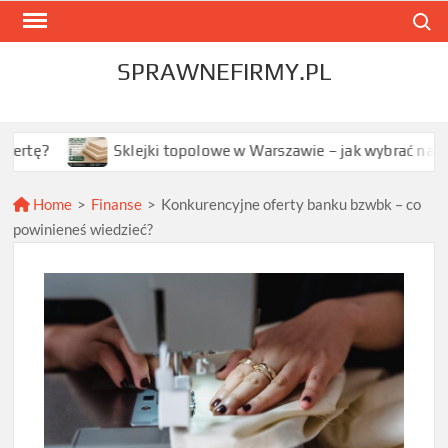
Skip
Search
to
content
SPRAWNEFIRMY.PL
Sklejki topolowe w Warszawie – jak wybrać najlepszą opc
Home
>
Finanse
>
Konkurencyjne oferty banku bzwbk – co
powinieneś wiedzieć?