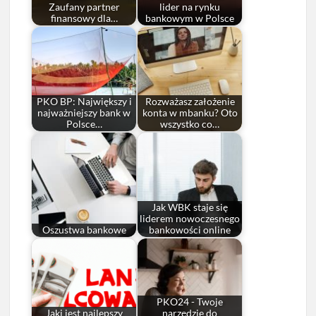
Zaufany partner
lider na rynku
finansowy dla…
bankowym w Polsce
PKO BP: Największy i
Rozważasz założenie
najważniejszy bank w
konta w mbanku? Oto
Polsce…
wszystko co…
Jak WBK staje się
liderem nowoczesnego
Oszustwa bankowe
bankowości online
PKO24 - Twoje
Jaki jest najlepszy
narzędzie do