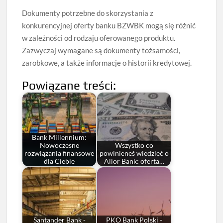
Dokumenty potrzebne do skorzystania z
konkurencyjnej oferty banku BZWBK mogą się różnić
w zależności od rodzaju oferowanego produktu.
Zazwyczaj wymagane są dokumenty tożsamości,
zarobkowe, a także informacje o historii kredytowej.
Powiązane treści:
Bank Millennium:
Nowoczesne
Wszystko co
rozwiązania finansowe
powinieneś wiedzieć o
dla Ciebie
Alior Bank: oferta…
Santander Bank -
PKO Bank Polski -