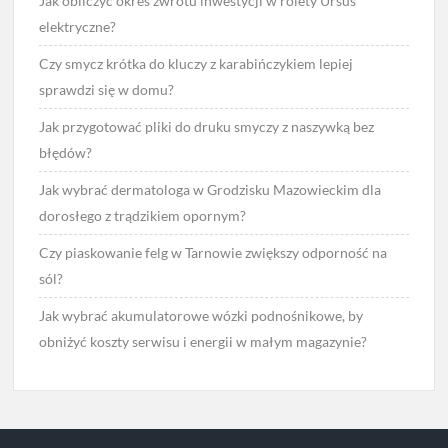
Jak obliczyć okres zwrotu inwestycji w rolety Ursus
elektryczne?
Czy smycz krótka do kluczy z karabińczykiem lepiej
sprawdzi się w domu?
Jak przygotować pliki do druku smyczy z naszywką bez
błędów?
Jak wybrać dermatologa w Grodzisku Mazowieckim dla
dorosłego z trądzikiem opornym?
Czy piaskowanie felg w Tarnowie zwiększy odporność na
sól?
Jak wybrać akumulatorowe wózki podnośnikowe, by
obniżyć koszty serwisu i energii w małym magazynie?