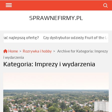
Skip
Search
to
content
SPRAWNEFIRMY.PL
najlepszą ofertę?
Czy dystrybutor odzieży Fruit of the Loom j
Home
>
Rozrywka i hobby
>
Archive for
Kategoria:
Imprezy
i wydarzenia
Kategoria:
Imprezy i wydarzenia