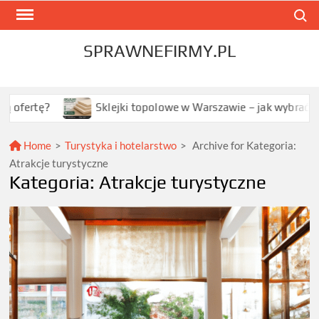
Skip
Search
to
content
SPRAWNEFIRMY.PL
klejki topolowe w Warszawie – jak wybrać najlepszą opcję dla T
Home
>
Turystyka i hotelarstwo
>
Archive for
Kategoria:
Atrakcje turystyczne
Kategoria:
Atrakcje turystyczne