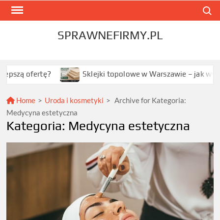
Skip
Search
to
content
SPRAWNEFIRMY.PL
ą ofertę?
Sklejki topolowe w Warszawie – jak wybrać na
Home
>
Uroda i kosmetyki
>
Archive for
Kategoria:
Medycyna estetyczna
Kategoria:
Medycyna estetyczna