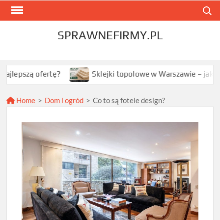
Skip
Search
to
content
SPRAWNEFIRMY.PL
 ofertę?
Sklejki topolowe w Warszawie – jak wybrać na
Home
>
Dom i ogród
>
Co to są fotele design?