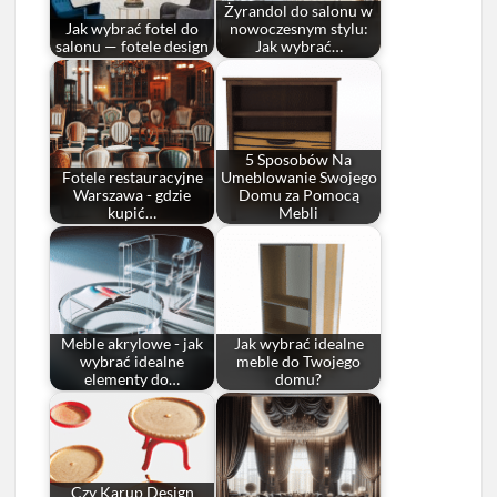
Żyrandol do salonu w
Jak wybrać fotel do
nowoczesnym stylu:
salonu — fotele design
Jak wybrać…
5 Sposobów Na
Fotele restauracyjne
Umeblowanie Swojego
Warszawa - gdzie
Domu za Pomocą
kupić…
Mebli
Meble akrylowe - jak
Jak wybrać idealne
wybrać idealne
meble do Twojego
elementy do…
domu?
Czy Karup Design