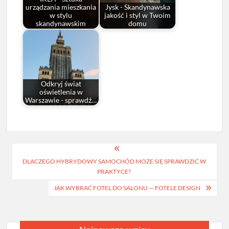
urządzania mieszkania
Jysk - Skandynawska
w stylu
jakość i styl w Twoim
skandynawskim
domu
Odkryj świat
oświetlenia w
Warszawie - sprawdź…
Nawigacja
DLACZEGO HYBRYDOWY SAMOCHÓD MOŻE SIĘ SPRAWDZIĆ W
wpisu
PRAKTYCE?
JAK WYBRAĆ FOTEL DO SALONU — FOTELE DESIGN