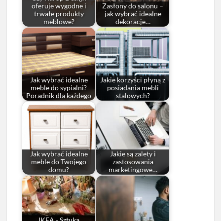
oferuje wygodne i
Zasłony do salonu –
trwałe produkty
jak wybrać idealne
meblowe?
dekoracje…
Jak wybrać idealne
Jakie korzyści płyną z
meble do sypialni?
posiadania mebli
Poradnik dla każdego
stalowych?
Jak wybrać idealne
Jakie są zalety i
meble do Twojego
zastosowania
domu?
marketingowe…
IKEA - Sztuka