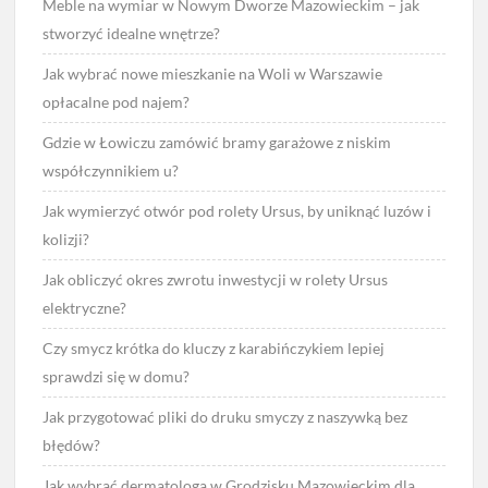
Meble na wymiar w Nowym Dworze Mazowieckim – jak
stworzyć idealne wnętrze?
Jak wybrać nowe mieszkanie na Woli w Warszawie
opłacalne pod najem?
Gdzie w Łowiczu zamówić bramy garażowe z niskim
współczynnikiem u?
Jak wymierzyć otwór pod rolety Ursus, by uniknąć luzów i
kolizji?
Jak obliczyć okres zwrotu inwestycji w rolety Ursus
elektryczne?
Czy smycz krótka do kluczy z karabińczykiem lepiej
sprawdzi się w domu?
Jak przygotować pliki do druku smyczy z naszywką bez
błędów?
Jak wybrać dermatologa w Grodzisku Mazowieckim dla