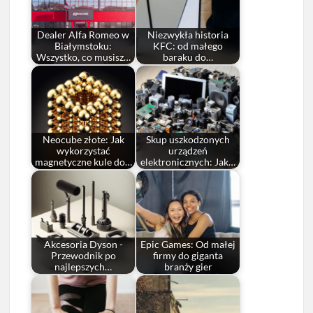
Dealer Alfa Romeo w
Niezwykła historia
Białymstoku:
KFC: od małego
Wszystko, co musisz…
baraku do…
Neocube złote: Jak
Skup uszkodzonych
wykorzystać
urządzeń
magnetyczne kule do…
elektronicznych: Jak…
Akcesoria Dyson -
Epic Games: Od małej
Przewodnik po
firmy do giganta
najlepszych…
branży gier