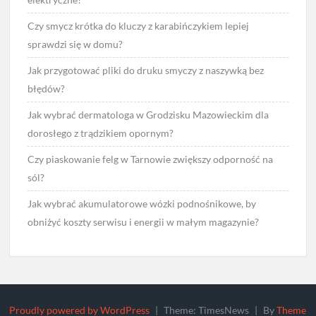
Czy smycz krótka do kluczy z karabińczykiem lepiej
sprawdzi się w domu?
Jak przygotować pliki do druku smyczy z naszywką bez
błędów?
Jak wybrać dermatologa w Grodzisku Mazowieckim dla
dorosłego z trądzikiem opornym?
Czy piaskowanie felg w Tarnowie zwiększy odporność na
sól?
Jak wybrać akumulatorowe wózki podnośnikowe, by
obniżyć koszty serwisu i energii w małym magazynie?
Proudly powered by WordPress
|
Theme: TimesNews
|
By
Theme