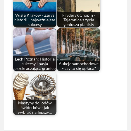
Wisła Kraków - Zarys
Fryderyk Chopin -
historii i najważniejsze
Tajemnice z życia
sukcesy
geniusza pianisty
Lech Poznań: Historia
sukcesy i pasja
Aukcje samochodowe
przekraczająca granice
– czy to się opłaca?
Maszyny do lodów
świderków - jak
wybrać najlepszy…