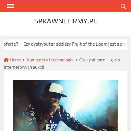
Skip
Search
to
content
SPRAWNEFIRMY.PL
Czy dystrybutor odzieży Fruit of the Loom jest opłacalny dla JDG
Home
>
Komputery i technologia
>
Czasy allegro – tętno
internetowych aukcji