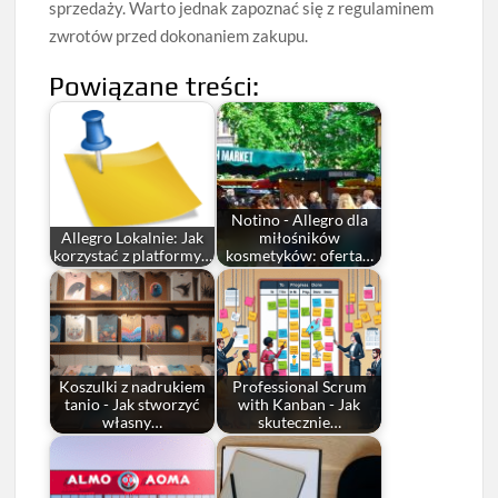
sprzedaży. Warto jednak zapoznać się z regulaminem
zwrotów przed dokonaniem zakupu.
Powiązane treści:
Notino - Allegro dla
Allegro Lokalnie: Jak
miłośników
korzystać z platformy…
kosmetyków: oferta…
Koszulki z nadrukiem
Professional Scrum
tanio - Jak stworzyć
with Kanban - Jak
własny…
skutecznie…