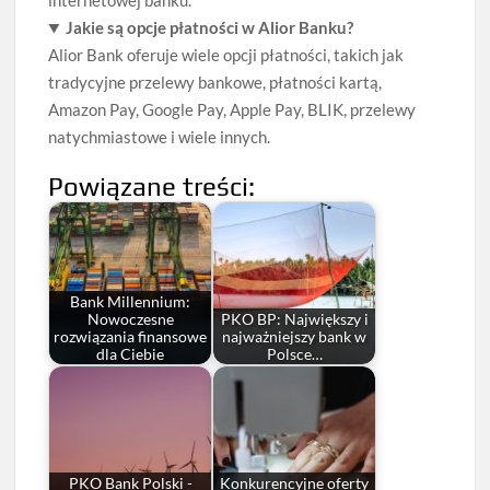
internetowej banku.
Jakie są opcje płatności w Alior Banku?
Alior Bank oferuje wiele opcji płatności, takich jak
tradycyjne przelewy bankowe, płatności kartą,
Amazon Pay, Google Pay, Apple Pay, BLIK, przelewy
natychmiastowe i wiele innych.
Powiązane treści:
Bank Millennium:
Nowoczesne
PKO BP: Największy i
rozwiązania finansowe
najważniejszy bank w
dla Ciebie
Polsce…
PKO Bank Polski -
Konkurencyjne oferty