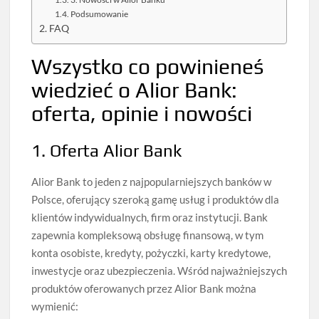
Podsumowanie
FAQ
Wszystko co powinieneś
wiedzieć o Alior Bank:
oferta, opinie i nowości
1. Oferta Alior Bank
Alior Bank to jeden z najpopularniejszych banków w
Polsce, oferujący szeroką gamę usług i produktów dla
klientów indywidualnych, firm oraz instytucji. Bank
zapewnia kompleksową obsługę finansową, w tym
konta osobiste, kredyty, pożyczki, karty kredytowe,
inwestycje oraz ubezpieczenia. Wśród najważniejszych
produktów oferowanych przez Alior Bank można
wymienić: