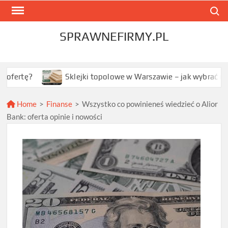
Skip
Search
to
content
SPRAWNEFIRMY.PL
Sklejki topolowe w Warszawie – jak wybrać najlepszą opc
Home
>
Finanse
>
Wszystko co powinieneś wiedzieć o Alior
Bank: oferta opinie i nowości