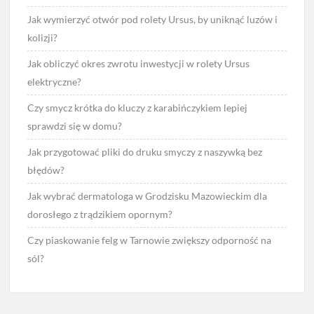
Jak wymierzyć otwór pod rolety Ursus, by uniknąć luzów i
kolizji?
Jak obliczyć okres zwrotu inwestycji w rolety Ursus
elektryczne?
Czy smycz krótka do kluczy z karabińczykiem lepiej
sprawdzi się w domu?
Jak przygotować pliki do druku smyczy z naszywką bez
błędów?
Jak wybrać dermatologa w Grodzisku Mazowieckim dla
dorosłego z trądzikiem opornym?
Czy piaskowanie felg w Tarnowie zwiększy odporność na
sól?