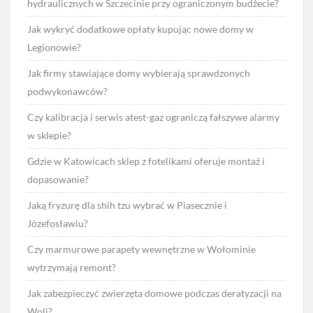
hydraulicznych w Szczecinie przy ograniczonym budżecie?
Jak wykryć dodatkowe opłaty kupując nowe domy w
Legionowie?
Jak firmy stawiające domy wybierają sprawdzonych
podwykonawców?
Czy kalibracja i serwis atest-gaz ograniczą fałszywe alarmy
w sklepie?
Gdzie w Katowicach sklep z fotelikami oferuje montaż i
dopasowanie?
Jaką fryzurę dla shih tzu wybrać w Piasecznie i
Józefosławiu?
Czy marmurowe parapety wewnętrzne w Wołominie
wytrzymają remont?
Jak zabezpieczyć zwierzęta domowe podczas deratyzacji na
Woli?