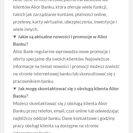
klientów Alior Banku, która oferuje wiele funkcji,
takich jak zarządzanie kontami, płatności online,
przelewy, karty wirtualne, ubezpieczenia, inwestycje i
wiele innych.
Jakie są aktualne nowości i promocje w Alior
Banku?
Alior Bank regularnie wprowadza nowe promocje i
oferty specjalne dla swoich klientów. Najświeższe
informacje na temat nowości i promocji możesz znaleźć
na stronie internetowej banku lub skonsultować się z
pracownikiem banku.
Jak mogę skontaktować się z obsługą klienta Alior
Banku?
Możesz skontaktować się z obsługą klienta Alior
Banku przez telefon, email, czat online lub odwiedzając
najbliższy oddział banku. Dane kontaktowe i godziny
pracy obsługi klienta są dostępne na stronie