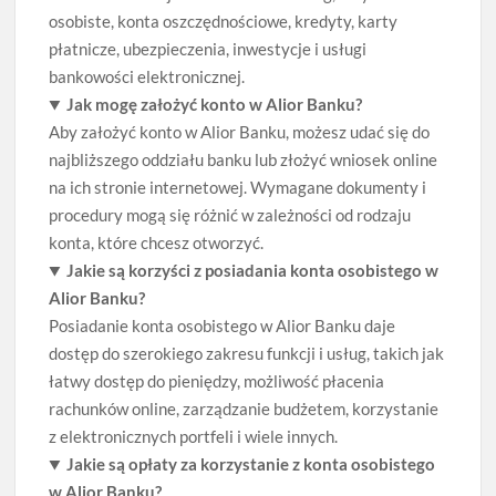
osobiste, konta oszczędnościowe, kredyty, karty
płatnicze, ubezpieczenia, inwestycje i usługi
bankowości elektronicznej.
Jak mogę założyć konto w Alior Banku?
Aby założyć konto w Alior Banku, możesz udać się do
najbliższego oddziału banku lub złożyć wniosek online
na ich stronie internetowej. Wymagane dokumenty i
procedury mogą się różnić w zależności od rodzaju
konta, które chcesz otworzyć.
Jakie są korzyści z posiadania konta osobistego w
Alior Banku?
Posiadanie konta osobistego w Alior Banku daje
dostęp do szerokiego zakresu funkcji i usług, takich jak
łatwy dostęp do pieniędzy, możliwość płacenia
rachunków online, zarządzanie budżetem, korzystanie
z elektronicznych portfeli i wiele innych.
Jakie są opłaty za korzystanie z konta osobistego
w Alior Banku?