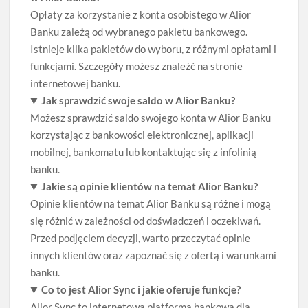
Opłaty za korzystanie z konta osobistego w Alior
Banku zależą od wybranego pakietu bankowego.
Istnieje kilka pakietów do wyboru, z różnymi opłatami i
funkcjami. Szczegóły możesz znaleźć na stronie
internetowej banku.
Jak sprawdzić swoje saldo w Alior Banku?
Możesz sprawdzić saldo swojego konta w Alior Banku
korzystając z bankowości elektronicznej, aplikacji
mobilnej, bankomatu lub kontaktując się z infolinią
banku.
Jakie są opinie klientów na temat Alior Banku?
Opinie klientów na temat Alior Banku są różne i mogą
się różnić w zależności od doświadczeń i oczekiwań.
Przed podjęciem decyzji, warto przeczytać opinie
innych klientów oraz zapoznać się z ofertą i warunkami
banku.
Co to jest Alior Sync i jakie oferuje funkcje?
Alior Sync to internetowa platforma bankowa dla