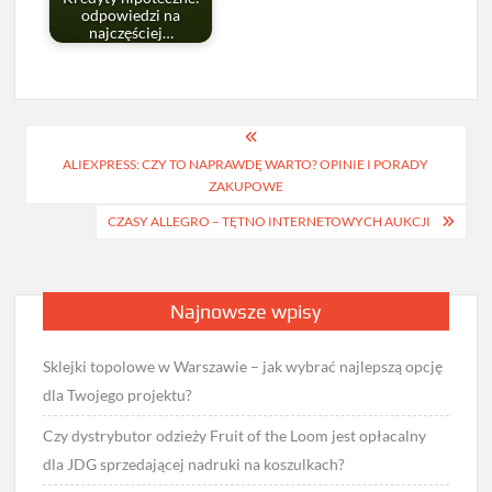
odpowiedzi na
najczęściej…
Nawigacja
ALIEXPRESS: CZY TO NAPRAWDĘ WARTO? OPINIE I PORADY
wpisu
ZAKUPOWE
CZASY ALLEGRO – TĘTNO INTERNETOWYCH AUKCJI
Najnowsze wpisy
Sklejki topolowe w Warszawie – jak wybrać najlepszą opcję
dla Twojego projektu?
Czy dystrybutor odzieży Fruit of the Loom jest opłacalny
dla JDG sprzedającej nadruki na koszulkach?