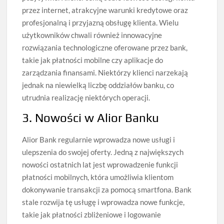
przez internet, atrakcyjne warunki kredytowe oraz
profesjonalną i przyjazną obsługę klienta. Wielu
użytkowników chwali również innowacyjne
rozwiązania technologiczne oferowane przez bank,
takie jak płatności mobilne czy aplikacje do
zarządzania finansami. Niektórzy klienci narzekają
jednak na niewielką liczbę oddziałów banku, co
utrudnia realizację niektórych operacji.
3. Nowości w Alior Banku
Alior Bank regularnie wprowadza nowe usługi i
ulepszenia do swojej oferty. Jedną z największych
nowości ostatnich lat jest wprowadzenie funkcji
płatności mobilnych, która umożliwia klientom
dokonywanie transakcji za pomocą smartfona. Bank
stale rozwija tę usługę i wprowadza nowe funkcje,
takie jak płatności zbliżeniowe i logowanie