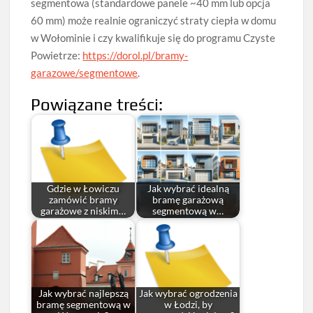
segmentowa (standardowe panele ~40 mm lub opcja
60 mm) może realnie ograniczyć straty ciepła w domu
w Wołominie i czy kwalifikuje się do programu Czyste
Powietrze:
https://dorol.pl/bramy-
garazowe/segmentowe
.
Powiązane treści:
Gdzie w Łowiczu
Jak wybrać idealną
zamówić bramy
bramę garażową
garażowe z niskim…
segmentową w…
Jak wybrać najlepszą
Jak wybrać ogrodzenia
bramę segmentową w
w Łodzi, by