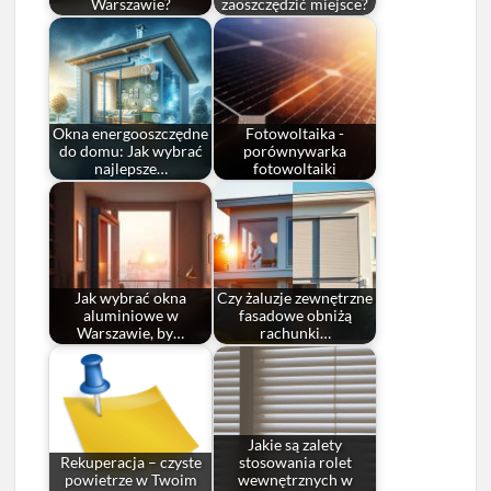
Warszawie?
zaoszczędzić miejsce?
Okna energooszczędne
Fotowoltaika -
do domu: Jak wybrać
porównywarka
najlepsze…
fotowoltaiki
Jak wybrać okna
Czy żaluzje zewnętrzne
aluminiowe w
fasadowe obniżą
Warszawie, by…
rachunki…
Jakie są zalety
Rekuperacja – czyste
stosowania rolet
powietrze w Twoim
wewnętrznych w