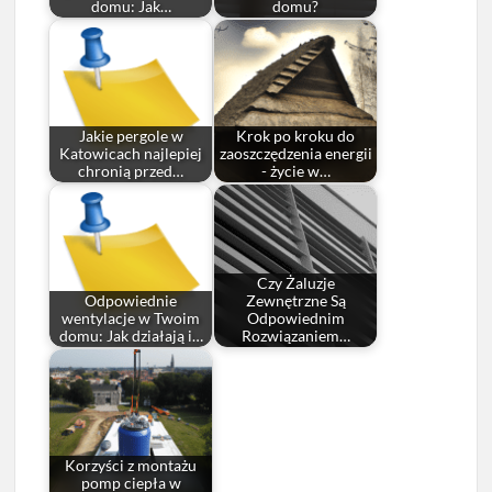
domu: Jak…
domu?
Jakie pergole w
Krok po kroku do
Katowicach najlepiej
zaoszczędzenia energii
chronią przed…
- życie w…
Czy Żaluzje
Odpowiednie
Zewnętrzne Są
wentylacje w Twoim
Odpowiednim
domu: Jak działają i…
Rozwiązaniem…
Korzyści z montażu
pomp ciepła w