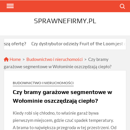
Skip
Search
to
content
SPRAWNEFIRMY.PL
ę?
Czy dystrybutor odzieży Fruit of the Loom jest opłacalny dl
Home
>
Budownictwo i nieruchomości
>
Czy bramy
garażowe segmentowe w Wołominie oszczędzają ciepło?
BUDOWNICTWO I NIERUCHOMOŚCI
Czy bramy garażowe segmentowe w
Wołominie oszczędzają ciepło?
Kiedy robi się chłodno, to właśnie garaż bywa
pierwszym miejscem, gdzie czuć spadek temperatury.
A brama to największa przegroda w tej przestrzeni. Od