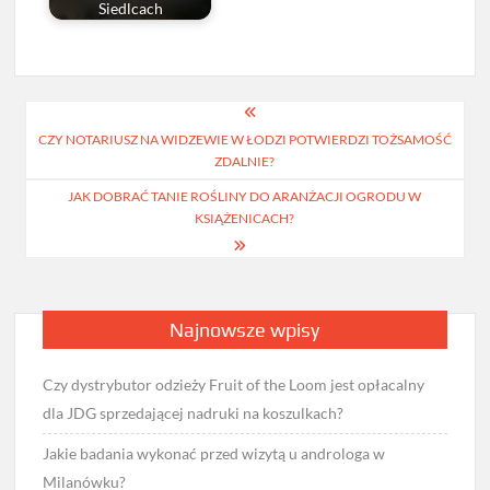
Siedlcach
Nawigacja
CZY NOTARIUSZ NA WIDZEWIE W ŁODZI POTWIERDZI TOŻSAMOŚĆ
wpisu
ZDALNIE?
JAK DOBRAĆ TANIE ROŚLINY DO ARANŻACJI OGRODU W
KSIĄŻENICACH?
Najnowsze wpisy
Czy dystrybutor odzieży Fruit of the Loom jest opłacalny
dla JDG sprzedającej nadruki na koszulkach?
Jakie badania wykonać przed wizytą u androloga w
Milanówku?