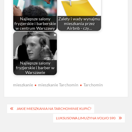
Najlepsze salony
Zalety i wady wynajmu
fryzjerskie i barberskie
mieszkania przez
w centrum Warszawy
Airbnb - czy…
Najlepsze salony
fryzjerskie i barber w
Warszawie
mieszkanie
mieszkanie Tarchomin
Tarchomin
Nawigacja
JAKIE MIESZKANIA NA TARCHOMINIE KUPIĆ?
wpisu
LUKSUSOWA LIMUZYNA VOLVO S90