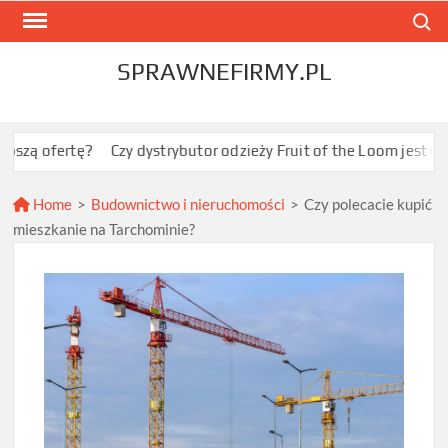
Skip
Search
to
content
SPRAWNEFIRMY.PL
rtę?
Czy dystrybutor odzieży Fruit of the Loom jest opłacalny 
Home
>
Budownictwo i nieruchomości
>
Czy polecacie kupić
mieszkanie na Tarchominie?