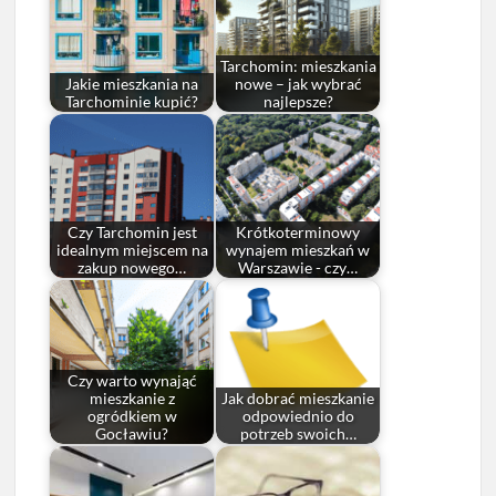
Tarchomin: mieszkania
Jakie mieszkania na
nowe – jak wybrać
Tarchominie kupić?
najlepsze?
Czy Tarchomin jest
Krótkoterminowy
idealnym miejscem na
wynajem mieszkań w
zakup nowego…
Warszawie - czy…
Czy warto wynająć
mieszkanie z
Jak dobrać mieszkanie
ogródkiem w
odpowiednio do
Gocławiu?
potrzeb swoich…