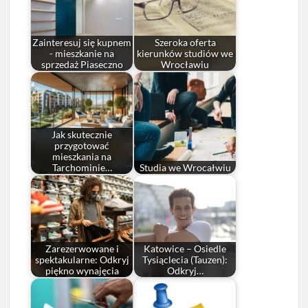
Zainteresuj się kupnem
Szeroka oferta
- mieszkanie na
kierunków studiów we
sprzedaż Piaseczno
Wrocławiu
Jak skutecznie
przygotować
mieszkania na
Tarchominie…
Studia we Wrocałwiu
Zarezerwowane i
Katowice – Osiedle
spektakularne: Odkryj
Tysiąclecia (Tauzen):
piękno wynajęcia
Odkryj…