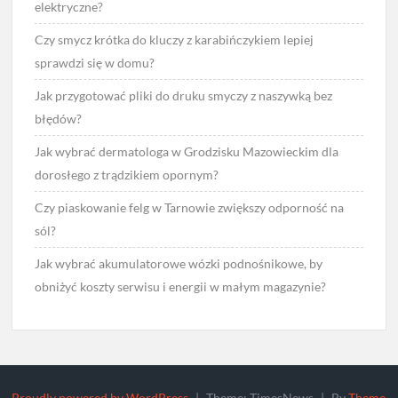
elektryczne?
Czy smycz krótka do kluczy z karabińczykiem lepiej
sprawdzi się w domu?
Jak przygotować pliki do druku smyczy z naszywką bez
błędów?
Jak wybrać dermatologa w Grodzisku Mazowieckim dla
dorosłego z trądzikiem opornym?
Czy piaskowanie felg w Tarnowie zwiększy odporność na
sól?
Jak wybrać akumulatorowe wózki podnośnikowe, by
obniżyć koszty serwisu i energii w małym magazynie?
Proudly powered by WordPress
|
Theme: TimesNews
|
By
Theme