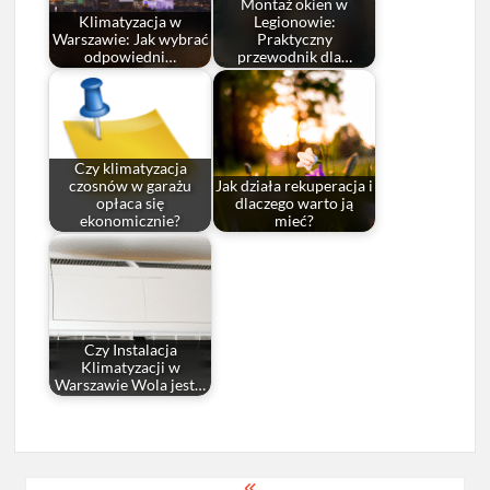
Montaż okien w
Klimatyzacja w
Legionowie:
Warszawie: Jak wybrać
Praktyczny
odpowiedni…
przewodnik dla…
Czy klimatyzacja
czosnów w garażu
Jak działa rekuperacja i
opłaca się
dlaczego warto ją
ekonomicznie?
mieć?
Czy Instalacja
Klimatyzacji w
Warszawie Wola jest…