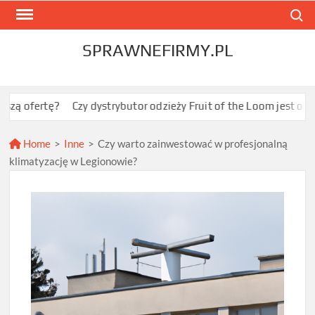
Skip
Search
to
content
SPRAWNEFIRMY.PL
tę?
Czy dystrybutor odzieży Fruit of the Loom jest opłacalny dl
Home
>
Inne
>
Czy warto zainwestować w profesjonalną
klimatyzację w Legionowie?