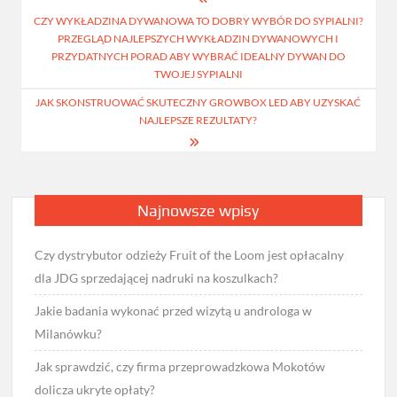
Nawigacja
CZY WYKŁADZINA DYWANOWA TO DOBRY WYBÓR DO SYPIALNI?
wpisu
PRZEGLĄD NAJLEPSZYCH WYKŁADZIN DYWANOWYCH I
PRZYDATNYCH PORAD ABY WYBRAĆ IDEALNY DYWAN DO
TWOJEJ SYPIALNI
JAK SKONSTRUOWAĆ SKUTECZNY GROWBOX LED ABY UZYSKAĆ
NAJLEPSZE REZULTATY?
Najnowsze wpisy
Czy dystrybutor odzieży Fruit of the Loom jest opłacalny
dla JDG sprzedającej nadruki na koszulkach?
Jakie badania wykonać przed wizytą u androloga w
Milanówku?
Jak sprawdzić, czy firma przeprowadzkowa Mokotów
dolicza ukryte opłaty?