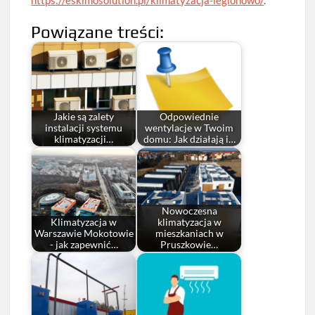
Powiązane treści:
Jakie są zalety
Odpowiednie
instalacji systemu
wentylacje w Twoim
klimatyzacji…
domu: Jak działają i…
Nowoczesna
Klimatyzacja w
klimatyzacja w
Warszawie Mokotowie
mieszkaniach w
- jak zapewnić…
Pruszkowie…