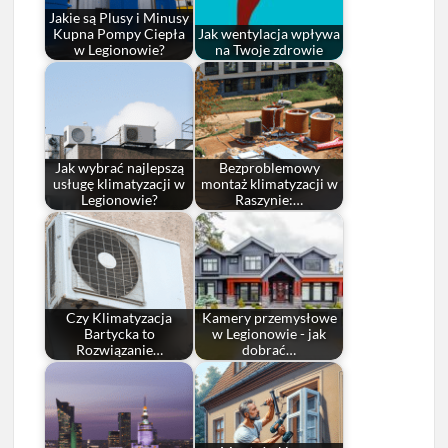
Jakie są Plusy i Minusy
Kupna Pompy Ciepła
Jak wentylacja wpływa
w Legionowie?
na Twoje zdrowie
Jak wybrać najlepszą
Bezproblemowy
usługę klimatyzacji w
montaż klimatyzacji w
Legionowie?
Raszynie:…
Czy Klimatyzacja
Kamery przemysłowe
Bartycka to
w Legionowie - jak
Rozwiązanie…
dobrać…