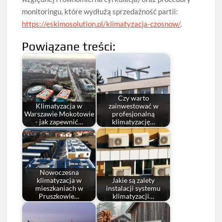
monitoringu, które wydłużą sprzedażność partii:
https://eskimosolution.pl/klimatyzacja-czosnow/
.
Powiązane treści:
Czy warto
Klimatyzacja w
zainwestować w
Warszawie Mokotowie
profesjonalną
- jak zapewnić…
klimatyzację…
Nowoczesna
klimatyzacja w
Jakie są zalety
mieszkaniach w
instalacji systemu
Pruszkowie…
klimatyzacji…