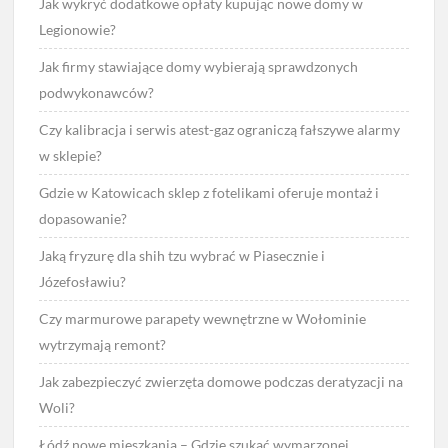
Jak wykryć dodatkowe opłaty kupując nowe domy w
Legionowie?
Jak firmy stawiające domy wybierają sprawdzonych
podwykonawców?
Czy kalibracja i serwis atest-gaz ograniczą fałszywe alarmy
w sklepie?
Gdzie w Katowicach sklep z fotelikami oferuje montaż i
dopasowanie?
Jaką fryzurę dla shih tzu wybrać w Piasecznie i
Józefosławiu?
Czy marmurowe parapety wewnętrzne w Wołominie
wytrzymają remont?
Jak zabezpieczyć zwierzęta domowe podczas deratyzacji na
Woli?
Łódź nowe mieszkania – Gdzie szukać wymarzonej