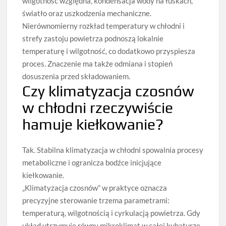
wilgotność względna, kondensacja wody na łuskach,
światło oraz uszkodzenia mechaniczne.
Nierównomierny rozkład temperatury w chłodni i
strefy zastoju powietrza podnoszą lokalnie
temperaturę i wilgotność, co dodatkowo przyspiesza
proces. Znaczenie ma także odmiana i stopień
dosuszenia przed składowaniem.
Czy klimatyzacja czosnów
w chłodni rzeczywiście
hamuje kiełkowanie?
Tak. Stabilna klimatyzacja w chłodni spowalnia procesy
metaboliczne i ogranicza bodźce inicjujące
kiełkowanie.
„Klimatyzacja czosnów” w praktyce oznacza
precyzyjne sterowanie trzema parametrami:
temperaturą, wilgotnością i cyrkulacją powietrza. Gdy
układ utrzymuje równy mikroklimat w całej kubaturze,