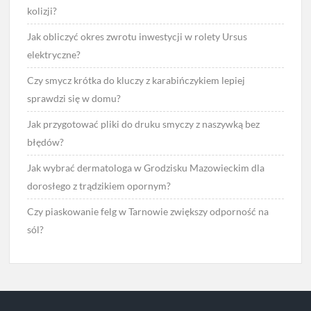
kolizji?
Jak obliczyć okres zwrotu inwestycji w rolety Ursus
elektryczne?
Czy smycz krótka do kluczy z karabińczykiem lepiej
sprawdzi się w domu?
Jak przygotować pliki do druku smyczy z naszywką bez
błędów?
Jak wybrać dermatologa w Grodzisku Mazowieckim dla
dorosłego z trądzikiem opornym?
Czy piaskowanie felg w Tarnowie zwiększy odporność na
sól?