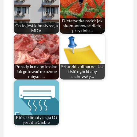
Dietetyczka radzi: jak
Co to jest klimatyzacja
skomponować dietę
MDV
przy dnie…
Porady krok po kroku:
Sztuczki kulinarne: Jak
Jak gotować mrożone
kisić ogórki aby
mięso i…
zachowały…
Która klimatyzacja LG
jest dla Ciebie