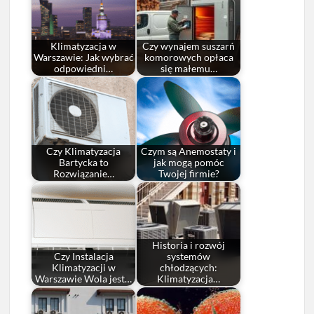
Klimatyzacja w
Czy wynajem suszarń
Warszawie: Jak wybrać
komorowych opłaca
odpowiedni…
się małemu…
Czy Klimatyzacja
Czym są Anemostaty i
Bartycka to
jak mogą pomóc
Rozwiązanie…
Twojej firmie?
Historia i rozwój
Czy Instalacja
systemów
Klimatyzacji w
chłodzących:
Warszawie Wola jest…
Klimatyzacja…