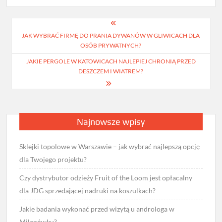
Nawigacja
JAK WYBRAĆ FIRMĘ DO PRANIA DYWANÓW W GLIWICACH DLA
wpisu
OSÓB PRYWATNYCH?
JAKIE PERGOLE W KATOWICACH NAJLEPIEJ CHRONIĄ PRZED
DESZCZEM I WIATREM?
Najnowsze wpisy
Sklejki topolowe w Warszawie – jak wybrać najlepszą opcję
dla Twojego projektu?
Czy dystrybutor odzieży Fruit of the Loom jest opłacalny
dla JDG sprzedającej nadruki na koszulkach?
Jakie badania wykonać przed wizytą u androloga w
Milanówku?