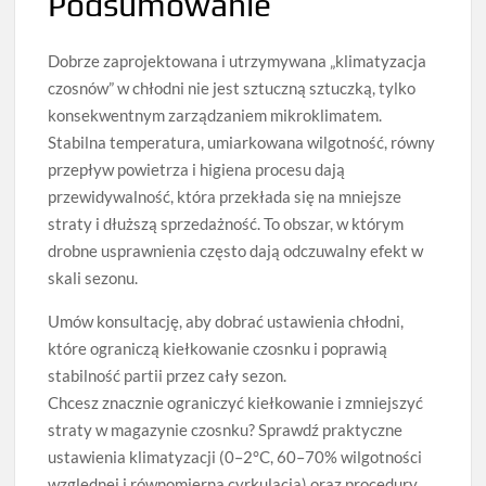
Podsumowanie
Dobrze zaprojektowana i utrzymywana „klimatyzacja
czosnów” w chłodni nie jest sztuczną sztuczką, tylko
konsekwentnym zarządzaniem mikroklimatem.
Stabilna temperatura, umiarkowana wilgotność, równy
przepływ powietrza i higiena procesu dają
przewidywalność, która przekłada się na mniejsze
straty i dłuższą sprzedażność. To obszar, w którym
drobne usprawnienia często dają odczuwalny efekt w
skali sezonu.
Umów konsultację, aby dobrać ustawienia chłodni,
które ograniczą kiełkowanie czosnku i poprawią
stabilność partii przez cały sezon.
Chcesz znacznie ograniczyć kiełkowanie i zmniejszyć
straty w magazynie czosnku? Sprawdź praktyczne
ustawienia klimatyzacji (0–2°C, 60–70% wilgotności
względnej i równomierna cyrkulacja) oraz procedury