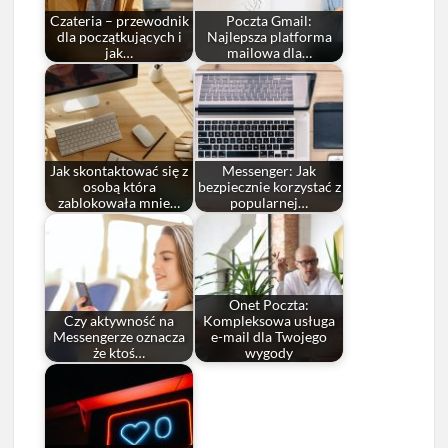
Czateria – przewodnik
Poczta Gmail:
dla początkujących i
Najlepsza platforma
jak…
mailowa dla…
Jak skontaktować się z
Messenger: Jak
osobą która
bezpiecznie korzystać z
zablokowała mnie…
popularnej…
Onet Poczta:
Czy aktywność na
Kompleksowa usługa
Messengerze oznacza
e-mail dla Twojego
że ktoś…
wygody