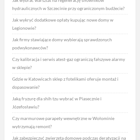
Jak wybrać warsztat na regenerację siłowników
hydraulicznych w Szczecinie przy ograniczonym budżecie?
Jak wykryć dodatkowe opłaty kupując nowe domy w
Legionowie?
Jak firmy stawiające domy wybierają sprawdzonych
podwykonawców?
Czy kalibracja i serwis atest-gaz ograniczą fałszywe alarmy
w sklepie?
Gdzie w Katowicach sklep z fotelikami oferuje montaż i
dopasowanie?
Jaką fryzurę dla shih tzu wybrać w Piasecznie i
Józefosławiu?
Czy marmurowe parapety wewnętrzne w Wołominie
wytrzymają remont?
Jak zabezpieczyć zwierzęta domowe podczas deratyzacji na