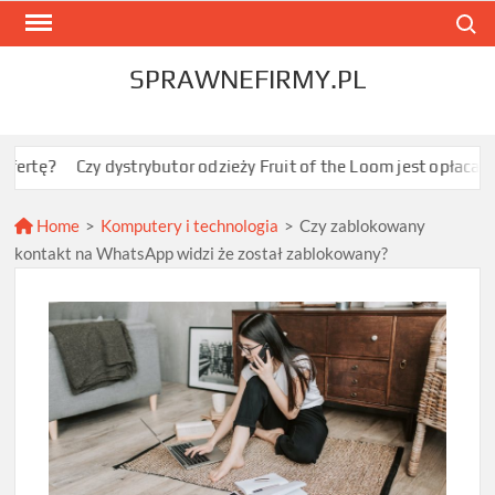
Skip
Search
to
content
SPRAWNEFIRMY.PL
zy dystrybutor odzieży Fruit of the Loom jest opłacalny dla JDG s
Home
>
Komputery i technologia
>
Czy zablokowany
kontakt na WhatsApp widzi że został zablokowany?