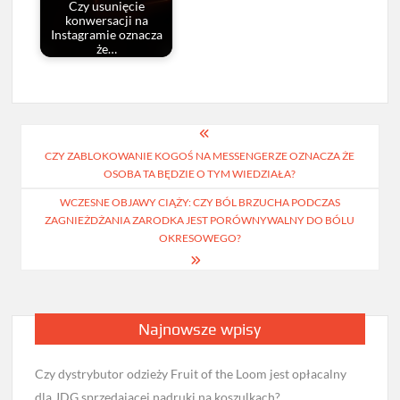
Czy usunięcie
konwersacji na
Instagramie oznacza
że…
Nawigacja
CZY ZABLOKOWANIE KOGOŚ NA MESSENGERZE OZNACZA ŻE
wpisu
OSOBA TA BĘDZIE O TYM WIEDZIAŁA?
WCZESNE OBJAWY CIĄŻY: CZY BÓL BRZUCHA PODCZAS
ZAGNIEŻDŻANIA ZARODKA JEST PORÓWNYWALNY DO BÓLU
OKRESOWEGO?
Najnowsze wpisy
Czy dystrybutor odzieży Fruit of the Loom jest opłacalny
dla JDG sprzedającej nadruki na koszulkach?