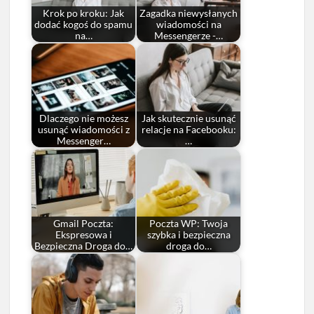
Krok po kroku: Jak
Zagadka niewysłanych
dodać kogoś do spamu
wiadomości na
na…
Messengerze -…
Dlaczego nie możesz
Jak skutecznie usunąć
usunąć wiadomości z
relacje na Facebooku:
Messenger…
…
Gmail Poczta:
Poczta WP: Twoja
Ekspresowa i
szybka i bezpieczna
Bezpieczna Droga do…
droga do…