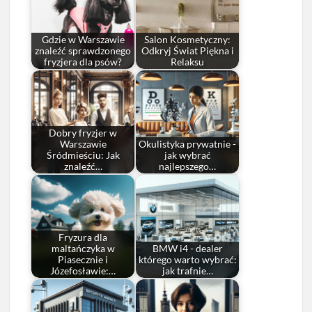
Gdzie w Warszawie
Salon Kosmetyczny:
znaleźć sprawdzonego
Odkryj Świat Piękna i
fryzjera dla psów?
Relaksu
Dobry fryzjer w
Warszawie
Okulistyka prywatnie -
Śródmieściu: Jak
jak wybrać
znaleźć…
najlepszego…
Fryzura dla
maltańczyka w
BMW i4 - dealer
Piasecznie i
którego warto wybrać:
Józefosławie:…
jak trafnie…