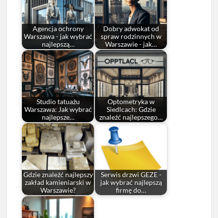
Agencja ochrony
Dobry adwokat od
Warszawa - jak wybrać
spraw rodzinnych w
najlepszą…
Warszawie - jak…
Studio tatuażu
Optometryka w
Warszawa: Jak wybrać
Siedlcach: Gdzie
najlepsze…
znaleźć najlepszego…
Gdzie znaleźć najlepszy
Serwis drzwi GEZE -
zakład kamieniarski w
jak wybrać najlepszą
Warszawie?
firmę do…