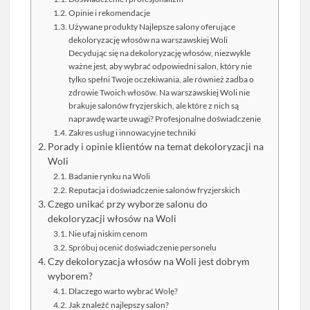
Opinie i rekomendacje
Używane produkty Najlepsze salony oferujące
dekoloryzację włosów na warszawskiej Woli
Decydując się na dekoloryzację włosów, niezwykle
ważne jest, aby wybrać odpowiedni salon, który nie
tylko spełni Twoje oczekiwania, ale również zadba o
zdrowie Twoich włosów. Na warszawskiej Woli nie
brakuje salonów fryzjerskich, ale które z nich są
naprawdę warte uwagi? Profesjonalne doświadczenie
Zakres usług i innowacyjne techniki
Porady i opinie klientów na temat dekoloryzacji na
Woli
Badanie rynku na Woli
Reputacja i doświadczenie salonów fryzjerskich
Czego unikać przy wyborze salonu do
dekoloryzacji włosów na Woli
Nie ufaj niskim cenom
Spróbuj ocenić doświadczenie personelu
Czy dekoloryzacja włosów na Woli jest dobrym
wyborem?
Dlaczego warto wybrać Wolę?
Jak znaleźć najlepszy salon?