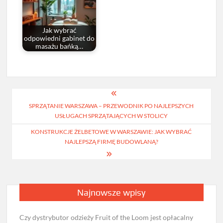
Jak wybrać
odpowiedni gabinet do
masażu bańką…
Nawigacja
SPRZĄTANIE WARSZAWA – PRZEWODNIK PO NAJLEPSZYCH
wpisu
USŁUGACH SPRZĄTAJĄCYCH W STOLICY
KONSTRUKCJE ŻELBETOWE W WARSZAWIE: JAK WYBRAĆ
NAJLEPSZĄ FIRMĘ BUDOWLANĄ?
Najnowsze wpisy
Czy dystrybutor odzieży Fruit of the Loom jest opłacalny