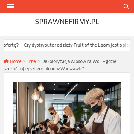
Skip
Search
to
content
SPRAWNEFIRMY.PL
Czy dystrybutor odzieży Fruit of the Loom jest opłacalny dla JDG 
Home
>
Inne
>
Dekoloryzacja włosów na Woli – gdzie
szukać najlepszego salonu w Warszawie?