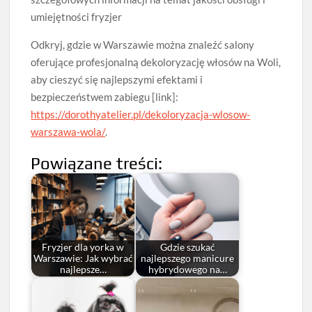
umiejętności fryzjer
Odkryj, gdzie w Warszawie można znaleźć salony
oferujące profesjonalną dekoloryzację włosów na Woli,
aby cieszyć się najlepszymi efektami i
bezpieczeństwem zabiegu [link]:
https://dorothyatelier.pl/dekoloryzacja-wlosow-
warszawa-wola/
.
Powiązane treści:
Fryzjer dla yorka w
Gdzie szukać
Warszawie: Jak wybrać
najlepszego manicure
najlepsze…
hybrydowego na…