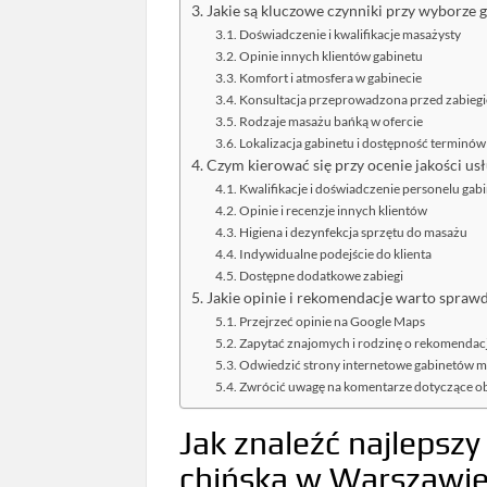
Jakie są kluczowe czynniki przy wyborze
Doświadczenie i kwalifikacje masażysty
Opinie innych klientów gabinetu
Komfort i atmosfera w gabinecie
Konsultacja przeprowadzona przed zabieg
Rodzaje masażu bańką w ofercie
Lokalizacja gabinetu i dostępność terminów
Czym kierować się przy ocenie jakości u
Kwalifikacje i doświadczenie personelu gab
Opinie i recenzje innych klientów
Higiena i dezynfekcja sprzętu do masażu
Indywidualne podejście do klienta
Dostępne dodatkowe zabiegi
Jakie opinie i rekomendacje warto spraw
Przejrzeć opinie na Google Maps
Zapytać znajomych i rodzinę o rekomendac
Odwiedzić strony internetowe gabinetów 
Zwrócić uwagę na komentarze dotyczące obs
Jak znaleźć najlepsz
chińską w Warszawi