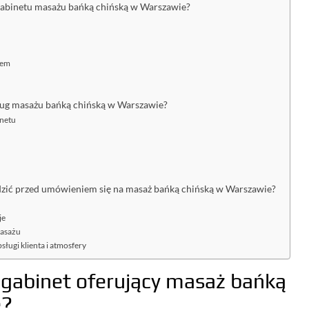
 gabinetu masażu bańką chińską w Warszawie?
iem
sług masażu bańką chińską w Warszawie?
inetu
dzić przed umówieniem się na masaż bańką chińską w Warszawie?
je
masażu
ługi klienta i atmosfery
y gabinet oferujący masaż bańką
e?