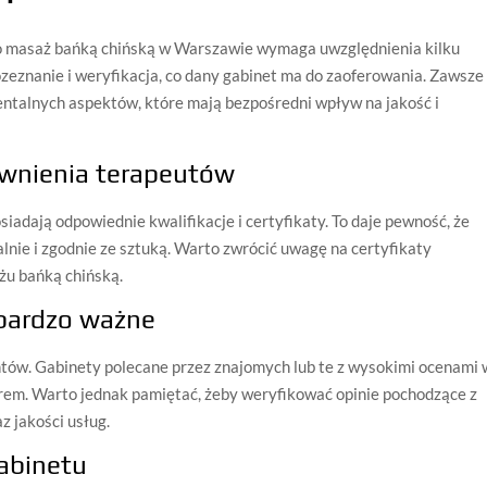
go masaż bańką chińską w Warszawie wymaga uwzględnienia kilku
ozeznanie i weryfikacja, co dany gabinet ma do zaoferowania. Zawsze
ntalnych aspektów, które mają bezpośredni wpływ na jakość i
rawnienia terapeutów
iadają odpowiednie kwalifikacje i certyfikaty. To daje pewność, że
lnie i zgodnie ze sztuką. Warto zwrócić uwagę na certyfikaty
żu bańką chińską.
 bardzo ważne
entów. Gabinety polecane przez znajomych lub te z wysokimi ocenami 
rem. Warto jednak pamiętać, żeby weryfikować opinie pochodzące z
z jakości usług.
gabinetu