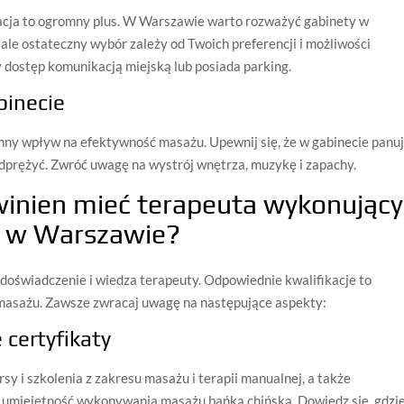
zacja to ogromny plus. W Warszawie warto rozważyć gabinety w
ale ostateczny wybór zależy od Twoich preferencji i możliwości
y dostęp komunikacją miejską lub posiada parking.
binecie
mny wpływ na efektywność masażu. Upewnij się, że w gabinecie panu
i odprężyć. Zwróć uwagę na wystrój wnętrza, muzykę i zapachy.
owinien mieć terapeuta wykonujący
ą w Warszawie?
 doświadczenie i wiedza terapeuty. Odpowiednie kwalifikacje to
masażu. Zawsze zwracaj uwagę na następujące aspekty:
 certyfikaty
y i szkolenia z zakresu masażu i terapii manualnej, a także
e umiejętność wykonywania masażu bańką chińską. Dowiedz się, gdzi