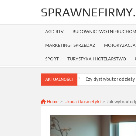
Skip
SPRAWNEFIRMY.
to
content
AGD RTV
BUDOWNICTWO I NIERUCHOM
MARKETING I SPRZEDAŻ
MOTORYZACJA 
SPORT
TURYSTYKA I HOTELARSTWO
brać najlepszą ofertę?
Czy dystrybutor odzieży Fruit of the 
AKTUALNOŚCI
Home
>
Uroda i kosmetyki
>
Jak wybrać od