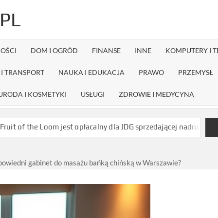
PL
OŚCI
DOM I OGRÓD
FINANSE
INNE
KOMPUTERY I 
I TRANSPORT
NAUKA I EDUKACJA
PRAWO
PRZEMYSŁ
URODA I KOSMETYKI
USŁUGI
ZDROWIE I MEDYCYNA
Loom jest opłacalny dla JDG sprzedającej nadruki na koszulkach?
powiedni gabinet do masażu bańką chińską w Warszawie?