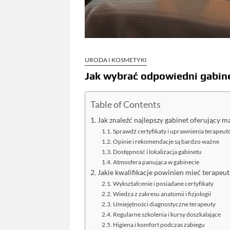
URODA I KOSMETYKI
Jak wybrać odpowiedni gabin
Table of Contents
Jak znaleźć najlepszy gabinet oferujący 
Sprawdź certyfikaty i uprawnienia terapeu
Opinie i rekomendacje są bardzo ważne
Dostępność i lokalizacja gabinetu
Atmosfera panująca w gabinecie
Jakie kwalifikacje powinien mieć terape
Wykształcenie i posiadane certyfikaty
Wiedza z zakresu anatomii i fizjologii
Umiejętności diagnostyczne terapeuty
Regularne szkolenia i kursy doszkalające
Higiena i komfort podczas zabiegu