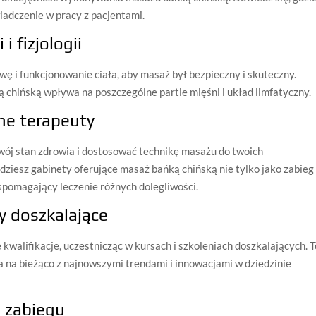
iadczenie w pracy z pacjentami.
i fizjologii
ę i funkcjonowanie ciała, aby masaż był bezpieczny i skuteczny.
ą chińską wpływa na poszczególne partie mięśni i układ limfatyczny.
ne terapeuty
twój stan zdrowia i dostosować technikę masażu do twoich
ziesz gabinety oferujące masaż bańką chińską nie tylko jako zabieg
spomagający leczenie różnych dolegliwości.
sy doszkalające
kwalifikacje, uczestnicząc w kursach i szkoleniach doszkalających. T
a na bieżąco z najnowszymi trendami i innowacjami w dziedzinie
s zabiegu