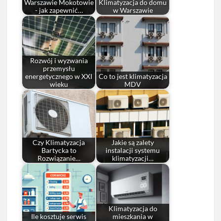
Warszawie Mokotowie
Klimatyzacja do domu
- jak zapewnić…
w Warszawie
Rozwój i wyzwania
przemysłu
energetycznego w XXI
Co to jest klimatyzacja
wieku
MDV
Czy Klimatyzacja
Jakie są zalety
Bartycka to
instalacji systemu
Rozwiązanie…
klimatyzacji…
Klimatyzacja do
Ile kosztuje serwis
mieszkania w