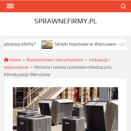
Skip
Search
to
content
SPRAWNEFIRMY.PL
 ofertę?
Sklejki topolowe w Warszawie – jak wybrać naj
Home
>
Budownictwo i nieruchomości
>
Instalacje i
wyposażenie
>
Historia i rozwój systemów chłodzących:
Klimatyzacja Warszawa