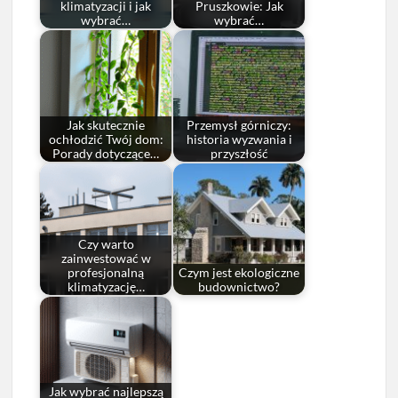
klimatyzacji i jak
Pruszkowie: Jak
wybrać…
wybrać…
Jak skutecznie
Przemysł górniczy:
ochłodzić Twój dom:
historia wyzwania i
Porady dotyczące…
przyszłość
Czy warto
zainwestować w
profesjonalną
Czym jest ekologiczne
klimatyzację…
budownictwo?
Jak wybrać najlepszą