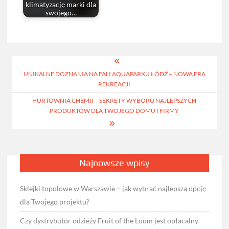
klimatyzację marki dla
swojego…
Nawigacja
UNIKALNE DOZNANIA NA FALI AQUAPARKU ŁÓDŹ – NOWA ERA
wpisu
REKREACJI
HURTOWNIA CHEMII – SEKRETY WYBORU NAJLEPSZYCH
PRODUKTÓW DLA TWOJEGO DOMU I FIRMY
Najnowsze wpisy
Sklejki topolowe w Warszawie – jak wybrać najlepszą opcję
dla Twojego projektu?
Czy dystrybutor odzieży Fruit of the Loom jest opłacalny