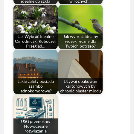
idealne do szkła
w różnych…
Jak Wybrać Idealne
Jak wybrać idealny
Ogrodniczki Robocze?
wózek ręczny dla
Przegląd…
Twoich potrzeb?
Jakie zalety posiada
Używaj opakowań
szambo
kartonowych by
jednokomorowe?
chronić plaster miodu
USG przenośne:
Nowoczesne
rozwiązania