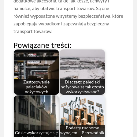
dodatkowe akcesoria, takie jak kosze, uchwyty i
hamulce, aby ułatwić transport towarów. Są one
również wyposażone w systemy bezpieczeństwa, które
zapobiegają wypadkom i zapewniają bezpieczny
transport towarów.
Powiązane treści:
Zastosowanie
Dlaczego paleciaki
paleciaków
nożycowe są tak często
nożycowych
wykorzystywane?
Podesty ruchome
Gdzie wykorzystuje się
wynajem – Przewodnik