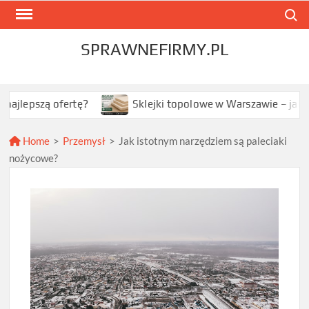
Skip
Search
to
content
SPRAWNEFIRMY.PL
zą ofertę?
Sklejki topolowe w Warszawie – jak wybrać n
Home
>
Przemysł
>
Jak istotnym narzędziem są paleciaki
nożycowe?