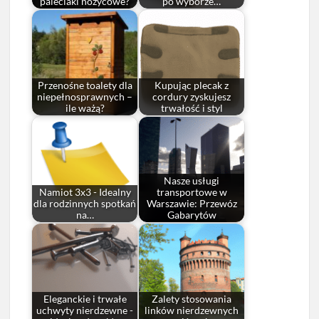
paleciaki nożycowe?
po wyborze…
Przenośne toalety dla
Kupując plecak z
niepełnosprawnych –
cordury zyskujesz
ile ważą?
trwałość i styl
Nasze usługi
Namiot 3x3 - Idealny
transportowe w
dla rodzinnych spotkań
Warszawie: Przewóz
na…
Gabarytów
Eleganckie i trwałe
Zalety stosowania
uchwyty nierdzewne -
linków nierdzewnych