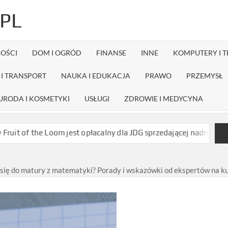
PL
OŚCI
DOM I OGRÓD
FINANSE
INNE
KOMPUTERY I 
I TRANSPORT
NAUKA I EDUKACJA
PRAWO
PRZEMYSŁ
URODA I KOSMETYKI
USŁUGI
ZDROWIE I MEDYCYNA
oom jest opłacalny dla JDG sprzedającej nadruki na koszulkach?
 się do matury z matematyki? Porady i wskazówki od ekspertów na k