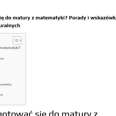
ię do matury z matematyki? Porady i wskazówk
uralnych
z matematyki?
zne
ia wiedzy
zne
ygotować się do matury z