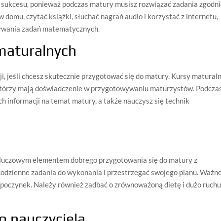
sukcesu, ponieważ podczas matury musisz rozwiązać zadania zgodn
omu, czytać książki, słuchać nagrań audio i korzystać z internetu,
zywania zadań matematycznych.
maturalnych
ji, jeśli chcesz skutecznie przygotować się do matury. Kursy matural
, którzy mają doświadczenie w przygotowywaniu maturzystów. Podcza
ch informacji na temat matury, a także nauczysz się technik
i
luczowym elementem dobrego przygotowania się do matury z
codzienne zadania do wykonania i przestrzegać swojego planu. Ważn
 odpoczynek. Należy również zadbać o zrównoważoną dietę i dużo ruchu
o nauczyciela