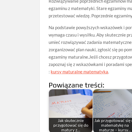
Rozwiązywanie poprzednich egzaminów mat
egzaminu z matematyki. Stare egzaminy ma
przetestować wiedzę. Poprzednie egzaminy 
Na podstawie powyższych wskazówek i por
wymaga czasu i wysiłku. Aby skutecznie pr
umieć rozwiązywać zadania matematyczne, 
zorganizować plan nauki, zgłosić się po po
egzaminy maturalne.Jeśli chcesz przygotow
zapoznaj się z wskazówkami i poradami spec
:
kursy maturalne matematyka
.
Powiązane treści:
Jak skutecznie
Jak przygotować się
przygotować się do
matematykę na
matury z…
maturze – kursy…