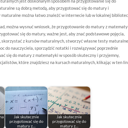
uralnych jest doskonałym sposobem na przygotowanie się do
turalne są dobrą metodą, aby przygotować się do matury i
maturalne można łatwo znaleźć w internecie lub w lokalnej bibliotec
ad, można wysnuć wniosek, że przygotowanie do matury z matematy
zygotować się do matury, ważne jest, aby znać podstawowe pojęcia,
skorzystać z kursów maturalnych, stworzyć własne testy maturalne
moc do nauczyciela, sporządzić notatki i rozwiązywać poprzednie
ać się do matury z matematyki w sposób skuteczny i przyjemny,
jalistów, które znajdziesz na kursach maturalnych, klikając w ten li
 na
Jak skutecznie
Jak skutecznie
przygotować się do
przygotować się do
matury z…
matury z…