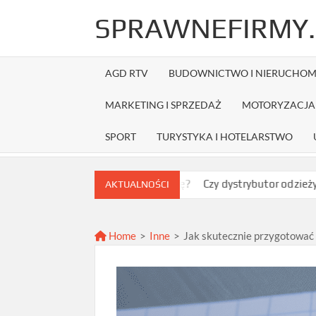
Skip
SPRAWNEFIRMY.
to
content
AGD RTV
BUDOWNICTWO I NIERUCHOM
MARKETING I SPRZEDAŻ
MOTORYZACJA 
SPORT
TURYSTYKA I HOTELARSTWO
rać najlepszą ofertę?
Czy dystrybutor odzieży Fruit of the L
AKTUALNOŚCI
Home
>
Inne
>
Jak skutecznie przygotować