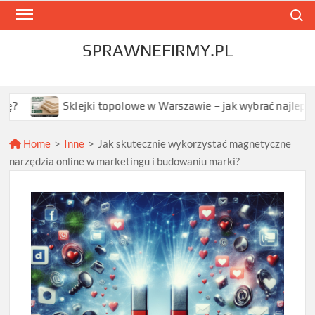
Skip
Search
to
content
SPRAWNEFIRMY.PL
klejki topolowe w Warszawie – jak wybrać najlepszą opcję dla T
Home
>
Inne
>
Jak skutecznie wykorzystać magnetyczne
narzędzia online w marketingu i budowaniu marki?