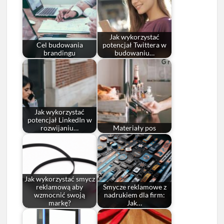
Jak wykorzystać
Cel budowania
potencjał Twittera w
brandingu
budowaniu…
Jak wykorzystać
potencjał LinkedIn w
rozwijaniu…
Materiały pos
Jak wykorzystać smycz
reklamową aby
Smycze reklamowe z
wzmocnić swoją
nadrukiem dla firm:
markę?
Jak…