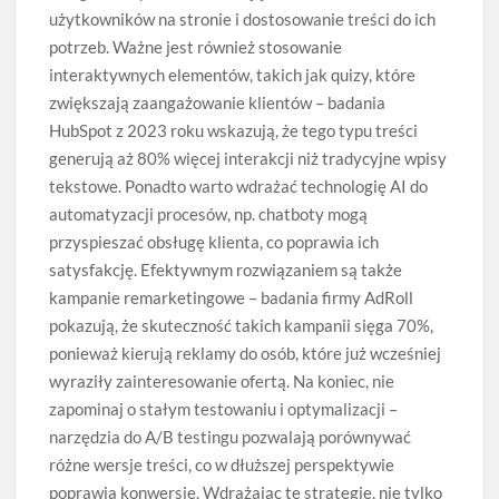
użytkowników na stronie i dostosowanie treści do ich
potrzeb. Ważne jest również stosowanie
interaktywnych elementów, takich jak quizy, które
zwiększają zaangażowanie klientów – badania
HubSpot z 2023 roku wskazują, że tego typu treści
generują aż 80% więcej interakcji niż tradycyjne wpisy
tekstowe. Ponadto warto wdrażać technologię AI do
automatyzacji procesów, np. chatboty mogą
przyspieszać obsługę klienta, co poprawia ich
satysfakcję. Efektywnym rozwiązaniem są także
kampanie remarketingowe – badania firmy AdRoll
pokazują, że skuteczność takich kampanii sięga 70%,
ponieważ kierują reklamy do osób, które już wcześniej
wyraziły zainteresowanie ofertą. Na koniec, nie
zapominaj o stałym testowaniu i optymalizacji –
narzędzia do A/B testingu pozwalają porównywać
różne wersje treści, co w dłuższej perspektywie
poprawia konwersję. Wdrażając te strategie, nie tylko