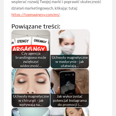
wspierać rozwój Twojej marki i poprawić skuteczność
działań marketingowych, klikając tutaj:
https://topmagnesy.com/en/
.
Powiązane treści:
Czy agencja
brandingowa może
Uchwyty magnetyczne
zwiększyć
w medycynie - jak
widoczność…
ułatwiają…
Uchwyty magnetyczne
Jak wykorzystać
w chirurgii - jak
potencjał Instagrama
wpływają na…
do promocji i…