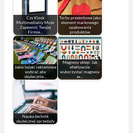
Czy Kiosk
Torby prezentowe jako
Multimedialny Może
element markowego
Zapewnić Twojej
opakowania
Firmie…
produktów
Magnesy sklep: Jak
Jakie leżaki reklamowe
efektywnie
wybrać aby
wykorzystać magnesy
skutecznie…
w…
Nauka technik
skutecznej sprzedaży