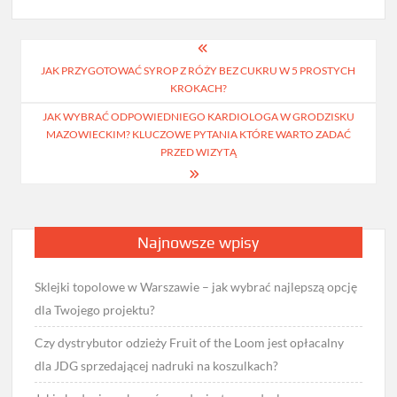
Nawigacja
JAK PRZYGOTOWAĆ SYROP Z RÓŻY BEZ CUKRU W 5 PROSTYCH
wpisu
KROKACH?
JAK WYBRAĆ ODPOWIEDNIEGO KARDIOLOGA W GRODZISKU
MAZOWIECKIM? KLUCZOWE PYTANIA KTÓRE WARTO ZADAĆ
PRZED WIZYTĄ
Najnowsze wpisy
Sklejki topolowe w Warszawie – jak wybrać najlepszą opcję
dla Twojego projektu?
Czy dystrybutor odzieży Fruit of the Loom jest opłacalny
dla JDG sprzedającej nadruki na koszulkach?