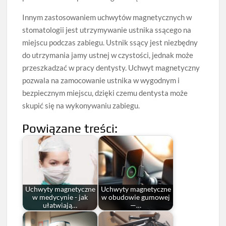
Innym zastosowaniem uchwytów magnetycznych w
stomatologii jest utrzymywanie ustnika ssącego na
miejscu podczas zabiegu. Ustnik ssący jest niezbędny
do utrzymania jamy ustnej w czystości, jednak może
przeszkadzać w pracy dentysty. Uchwyt magnetyczny
pozwala na zamocowanie ustnika w wygodnym i
bezpiecznym miejscu, dzięki czemu dentysta może
skupić się na wykonywaniu zabiegu.
Powiązane treści:
Uchwyty magnetyczne
Uchwyty magnetyczne
w medycynie - jak
w obudowie gumowej
ułatwiają…
—…