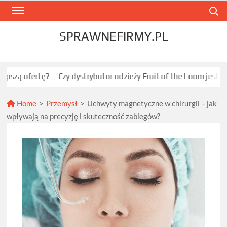
Skip
Search
to
content
SPRAWNEFIRMY.PL
rtę?
Czy dystrybutor odzieży Fruit of the Loom jest opłacalny 
Home
>
Przemysł
>
Uchwyty magnetyczne w chirurgii – jak
wpływają na precyzję i skuteczność zabiegów?