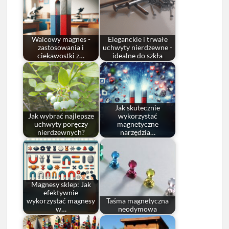
Walcowy magnes -
Eleganckie i trwałe
zastosowania i
uchwyty nierdzewne -
ciekawostki z…
idealne do szkła
Jak skutecznie
Jak wybrać najlepsze
wykorzystać
uchwyty poręczy
magnetyczne
nierdzewnych?
narzędzia…
Magnesy sklep: Jak
efektywnie
wykorzystać magnesy
Taśma magnetyczna
w…
neodymowa