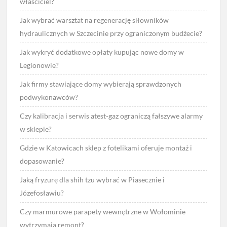
właściciel?
Jak wybrać warsztat na regenerację siłowników
hydraulicznych w Szczecinie przy ograniczonym budżecie?
Jak wykryć dodatkowe opłaty kupując nowe domy w
Legionowie?
Jak firmy stawiające domy wybierają sprawdzonych
podwykonawców?
Czy kalibracja i serwis atest-gaz ograniczą fałszywe alarmy
w sklepie?
Gdzie w Katowicach sklep z fotelikami oferuje montaż i
dopasowanie?
Jaką fryzurę dla shih tzu wybrać w Piasecznie i
Józefosławiu?
Czy marmurowe parapety wewnętrzne w Wołominie
wytrzymają remont?