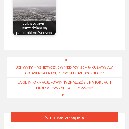
Jak istotnym
narzędziem są
paleciaki nożycowe?
Nawigacja
UCHWYTY MAGNETYCZNE W MEDYCYNIE – JAK UŁATWIAJĄ
wpisu
CODZIENNĄ PRACĘ PERSONELU MEDYCZNEGO?
JAKIE INFORMACJE POWINNY ZNALEŹĆ SIĘ NA TORBACH
EKOLOGICZNYCH PAPIEROWYCH?
Najnowsze wpisy