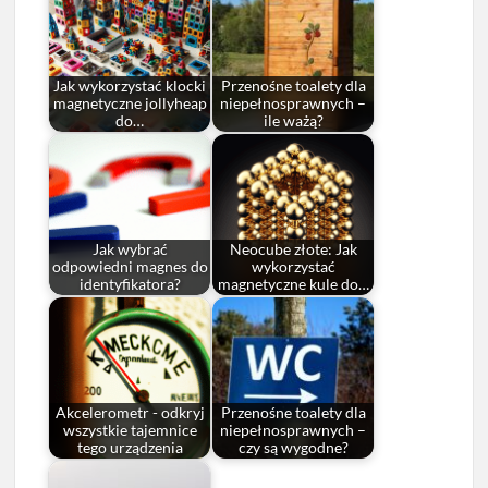
Jak wykorzystać klocki
Przenośne toalety dla
magnetyczne jollyheap
niepełnosprawnych –
do…
ile ważą?
Jak wybrać
Neocube złote: Jak
odpowiedni magnes do
wykorzystać
identyfikatora?
magnetyczne kule do…
Akcelerometr - odkryj
Przenośne toalety dla
wszystkie tajemnice
niepełnosprawnych –
tego urządzenia
czy są wygodne?