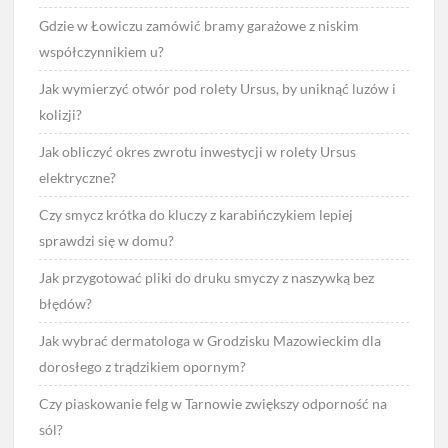
Gdzie w Łowiczu zamówić bramy garażowe z niskim
współczynnikiem u?
Jak wymierzyć otwór pod rolety Ursus, by uniknąć luzów i
kolizji?
Jak obliczyć okres zwrotu inwestycji w rolety Ursus
elektryczne?
Czy smycz krótka do kluczy z karabińczykiem lepiej
sprawdzi się w domu?
Jak przygotować pliki do druku smyczy z naszywką bez
błędów?
Jak wybrać dermatologa w Grodzisku Mazowieckim dla
dorosłego z trądzikiem opornym?
Czy piaskowanie felg w Tarnowie zwiększy odporność na
sól?