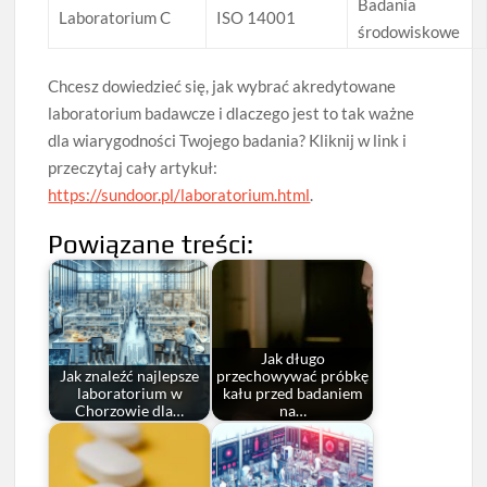
Badania
Laboratorium C
ISO 14001
środowiskowe
Chcesz dowiedzieć się, jak wybrać akredytowane
laboratorium badawcze i dlaczego jest to tak ważne
dla wiarygodności Twojego badania? Kliknij w link i
przeczytaj cały artykuł:
https://sundoor.pl/laboratorium.html
.
Powiązane treści:
Jak długo
Jak znaleźć najlepsze
przechowywać próbkę
laboratorium w
kału przed badaniem
Chorzowie dla…
na…