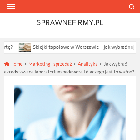
Skip
Search
to
content
SPRAWNEFIRMY.PL
Sklejki topolowe w Warszawie – jak wybrać najlepszą opcję dla
Home
>
Marketing i sprzedaż
>
Analityka
>
Jak wybrać
akredytowane laboratorium badawcze i dlaczego jest to ważne?