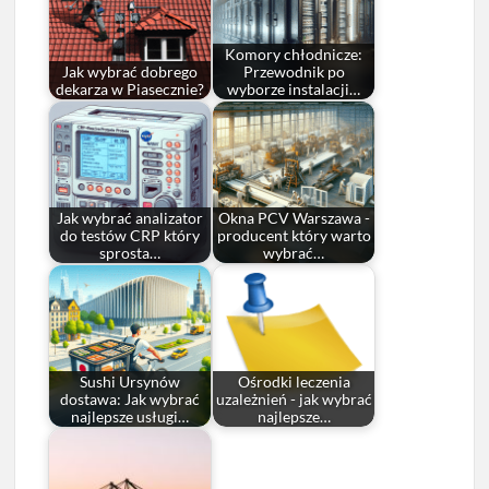
Komory chłodnicze:
Jak wybrać dobrego
Przewodnik po
dekarza w Piasecznie?
wyborze instalacji…
Jak wybrać analizator
Okna PCV Warszawa -
do testów CRP który
producent który warto
sprosta…
wybrać…
Sushi Ursynów
Ośrodki leczenia
dostawa: Jak wybrać
uzależnień - jak wybrać
najlepsze usługi…
najlepsze…