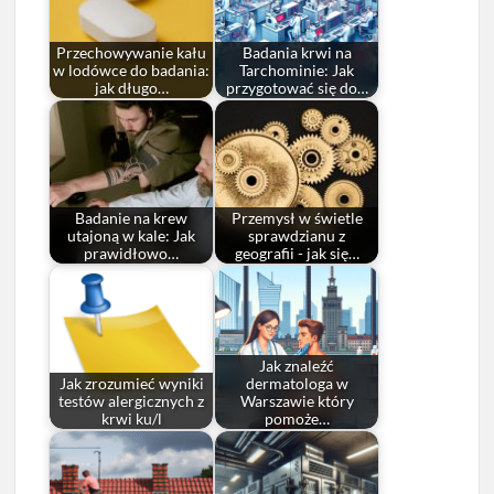
Przechowywanie kału
Badania krwi na
w lodówce do badania:
Tarchominie: Jak
jak długo…
przygotować się do…
Badanie na krew
Przemysł w świetle
utajoną w kale: Jak
sprawdzianu z
prawidłowo…
geografii - jak się…
Jak znaleźć
Jak zrozumieć wyniki
dermatologa w
testów alergicznych z
Warszawie który
krwi ku/l
pomoże…