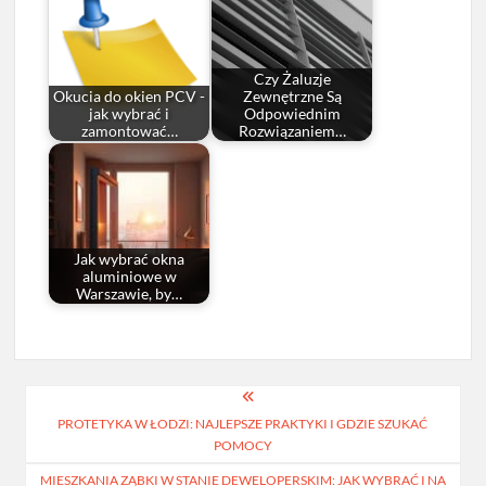
Czy Żaluzje
Okucia do okien PCV -
Zewnętrzne Są
jak wybrać i
Odpowiednim
zamontować…
Rozwiązaniem…
Jak wybrać okna
aluminiowe w
Warszawie, by…
Nawigacja
PROTETYKA W ŁODZI: NAJLEPSZE PRAKTYKI I GDZIE SZUKAĆ
wpisu
POMOCY
MIESZKANIA ZĄBKI W STANIE DEWELOPERSKIM: JAK WYBRAĆ I NA