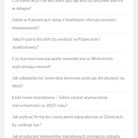
Czy kalibracja i serwis atest-gaz ograniczą fałszywe alarmy
w sklepie?
Gdzie w Katowicach sklep z fotelikami oferuje montaż i
dopasowanie?
Jaką fryzurę dla shih tzu wybrać w Piasecznie i
Józefosławiu?
Czy marmurowe parapety wewnętrzne w Wołominie
wytrzymają remont?
Jak zabezpieczyć zwierzęta domowe podczas deratyzacji na
Woli?
Łódź nowe mieszkania – Gdzie szukać wymarzonej
nieruchomości w 2023 roku?
Jak wybrać firmę do czyszczenia separatorów w Gliwicach,
by uniknąć kar?
Jak producent elementów metalowych zmniejszy odpady