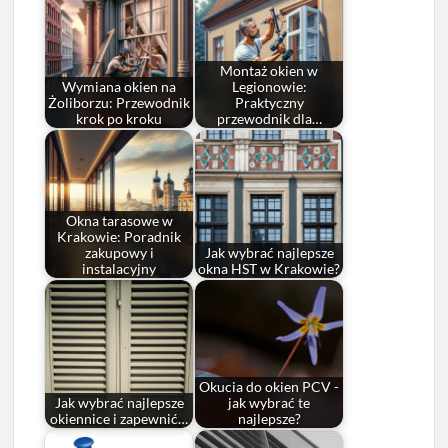
Montaż okien w
Wymiana okien na
Legionowie:
Żoliborzu: Przewodnik
Praktyczny
krok po kroku
przewodnik dla…
Okna tarasowe w
Krakowie: Poradnik
zakupowy i
Jak wybrać najlepsze
instalacyjny
okna HST w Krakowie?
Okucia do okien PCV -
Jak wybrać najlepsze
jak wybrać te
okiennice i zapewnić…
najlepsze?