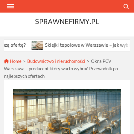
Skip
Search
to
content
SPRAWNEFIRMY.PL
?
Sklejki topolowe w Warszawie – jak wybrać najlepszą 
Home
>
Budownictwo i nieruchomości
>
Okna PCV
Warszawa – producent który warto wybrać Przewodnik po
najlepszych ofertach