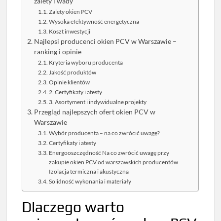
zalety i wady
Zalety okien PCV
Wysoka efektywność energetyczna
Koszt inwestycji
Najlepsi producenci okien PCV w Warszawie –
ranking i opinie
Kryteria wyboru producenta
Jakość produktów
Opinie klientów
2. Certyfikaty i atesty
3. Asortyment i indywidualne projekty
Przegląd najlepszych ofert okien PCV w
Warszawie
Wybór producenta – na co zwrócić uwagę?
Certyfikaty i atesty
Energooszczędność Na co zwrócić uwagę przy
zakupie okien PCV od warszawskich producentów
Izolacja termiczna i akustyczna
Solidność wykonania i materiały
Dlaczego warto