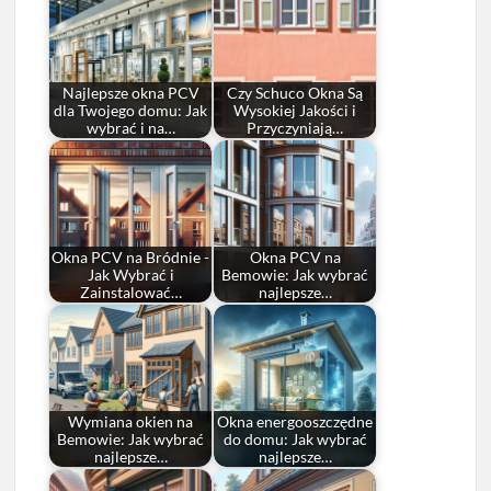
Najlepsze okna PCV
Czy Schuco Okna Są
dla Twojego domu: Jak
Wysokiej Jakości i
wybrać i na…
Przyczyniają…
Okna PCV na Bródnie -
Okna PCV na
Jak Wybrać i
Bemowie: Jak wybrać
Zainstalować…
najlepsze…
Wymiana okien na
Okna energooszczędne
Bemowie: Jak wybrać
do domu: Jak wybrać
najlepsze…
najlepsze…