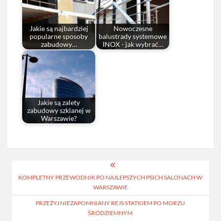
Jakie są najbardziej
Nowoczesne
popularne sposoby
balustrady systemowe
zabudowy…
INOX - jak wybrać…
Jakie są zalety
zabudowy szklanej w
Warszawie?
Nawigacja
KOMPLETNY PRZEWODNIK PO NAJLEPSZYCH PSICH SALONACH W
wpisu
WARSZAWIE
PRZEŻYJ NIEZAPOMNIANY REJS STATKIEM PO MORZU
ŚRÓDZIEMNYM