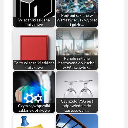
Podłogi szklane w
Włączniki szklane
Warszawie: Jak wybrać
dotykowe
i gdzie…
Panele szklane
Co to włączniki szklane
hartowane do kuchni
dotykowe
w Warszawie -…
Czy szkło VSG jest
Czym są włączniki
odpowiednie do
szklane dotykowe
zastosowań…