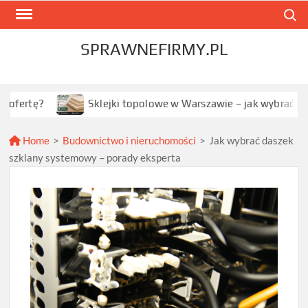
Skip
Search
to
content
SPRAWNEFIRMY.PL
Sklejki topolowe w Warszawie – jak wybrać najlepszą opc
Home
>
Budownictwo i nieruchomości
>
Jak wybrać daszek
szklany systemowy – porady eksperta