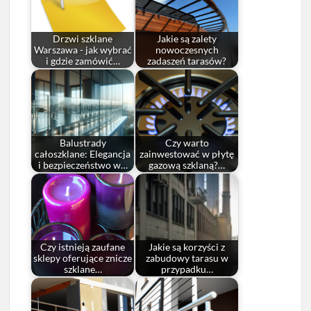
Drzwi szklane
Jakie są zalety
Warszawa - jak wybrać
nowoczesnych
i gdzie zamówić…
zadaszeń tarasów?
Balustrady
Czy warto
całoszklane: Elegancja
zainwestować w płytę
i bezpieczeństwo w…
gazową szklaną?…
Czy istnieją zaufane
Jakie są korzyści z
sklepy oferujące znicze
zabudowy tarasu w
szklane…
przypadku…