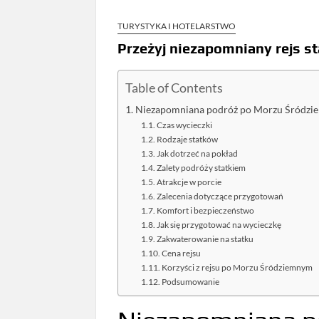
TURYSTYKA I HOTELARSTWO
Przeżyj niezapomniany rejs 
Table of Contents
Niezapomniana podróż po Morzu Śródz
Czas wycieczki
Rodzaje statków
Jak dotrzeć na pokład
Zalety podróży statkiem
Atrakcje w porcie
Zalecenia dotyczące przygotowań
Komfort i bezpieczeństwo
Jak się przygotować na wycieczkę
Zakwaterowanie na statku
Cena rejsu
Korzyści z rejsu po Morzu Śródziemnym
Podsumowanie