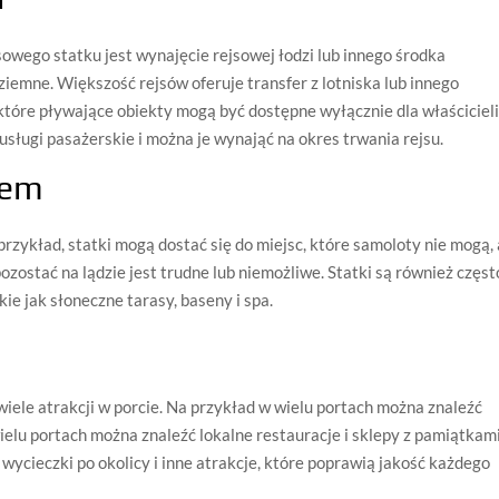
wego statku jest wynajęcie rejsowej łodzi lub innego środka
iemne. Większość rejsów oferuje transfer z lotniska lub innego
ektóre pływające obiekty mogą być dostępne wyłącznie dla właścicieli
sługi pasażerskie i można je wynająć na okres trwania rejsu.
iem
rzykład, statki mogą dostać się do miejsc, które samoloty nie mogą, 
zostać na lądzie jest trudne lub niemożliwe. Statki są również częst
e jak słoneczne tarasy, baseny i spa.
iele atrakcji w porcie. Na przykład w wielu portach można znaleźć
ielu portach można znaleźć lokalne restauracje i sklepy z pamiątkami
 wycieczki po okolicy i inne atrakcje, które poprawią jakość każdego