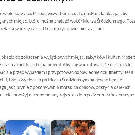
wiele korzyści. Przede wszystkim, jest to doskonała okazja, aby
ięknych miejsc, które można znaleźć wokół Morza Śródziemnego. Poz
zrelaksować się na statku i odkryć nowe miejsca i ludzi.
okazją do zobaczenia wyjątkowych miejsc, zabytków i kultur. Może 
 czasu z rodziną lub znajomymi. Aby zagwarantować, że rejs będzie
wać się przed wyjazdem i przygotować odpowiednie dokumenty. Jeśli
nniki, twoja wycieczka po Morzu Śródziemnym na pewno będzie
gii jaką płynie z pokonywania morskich opasów, odkrycia dalekich
ten link i przeżyj niezapomniany rejs statkiem po Morzu Śródziemnym: