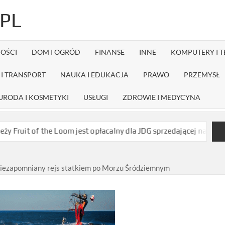
PL
OŚCI
DOM I OGRÓD
FINANSE
INNE
KOMPUTERY I 
I TRANSPORT
NAUKA I EDUKACJA
PRAWO
PRZEMYSŁ
URODA I KOSMETYKI
USŁUGI
ZDROWIE I MEDYCYNA
he Loom jest opłacalny dla JDG sprzedającej nadruki na koszulkach
niezapomniany rejs statkiem po Morzu Śródziemnym