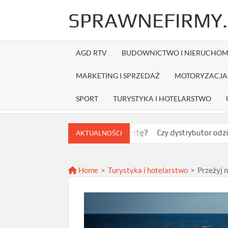
Skip
SPRAWNEFIRMY.
to
content
AGD RTV
BUDOWNICTWO I NIERUCHOM
MARKETING I SPRZEDAŻ
MOTORYZACJA 
SPORT
TURYSTYKA I HOTELARSTWO
 wybrać najlepszą ofertę?
Czy dystrybutor odzieży Fruit of t
AKTUALNOŚCI
Home
>
Turystyka i hotelarstwo
>
Przeżyj 