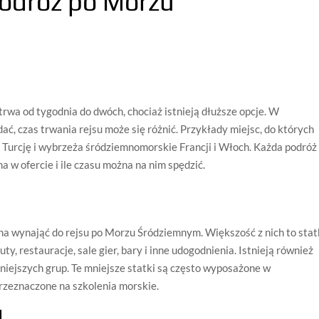
odróż po Morzu
a od tygodnia do dwóch, chociaż istnieją dłuższe opcje. W
dać, czas trwania rejsu może się różnić. Przykłady miejsc, do których
, Turcję i wybrzeża śródziemnomorskie Francji i Włoch. Każda podróż
 w ofercie i ile czasu można na nim spędzić.
żna wynająć do rejsu po Morzu Śródziemnym. Większość z nich to stat
, restauracje, sale gier, bary i inne udogodnienia. Istnieją również
niejszych grup. Te mniejsze statki są często wyposażone w
przeznaczone na szkolenia morskie.
d