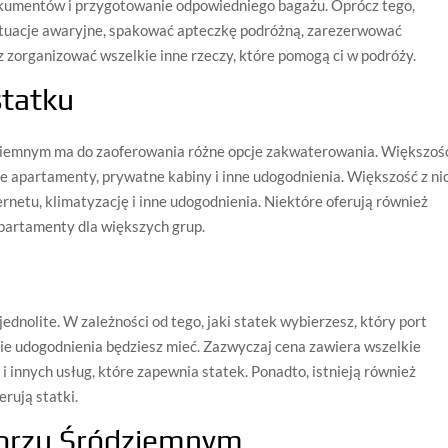
kumentów i przygotowanie odpowiedniego bagażu. Oprócz tego,
ytuacje awaryjne, spakować apteczkę podróżną, zarezerwować
z zorganizować wszelkie inne rzeczy, które pomogą ci w podróży.
statku
iemnym ma do zaoferowania różne opcje zakwaterowania. Większoś
że apartamenty, prywatne kabiny i inne udogodnienia. Większość z ni
ernetu, klimatyzację i inne udogodnienia. Niektóre oferują również
apartamenty dla większych grup.
dnolite. W zależności od tego, jaki statek wybierzesz, który port
jakie udogodnienia będziesz mieć. Zazwyczaj cena zawiera wszelkie
innych usług, które zapewnia statek. Ponadto, istnieją również
erują statki.
 Morzu Śródziemnym