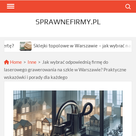
Skip
Search
to
content
SPRAWNEFIRMY.PL
Sklejki topolowe w Warszawie – jak wybrać najlepszą opcję dla
Home
>
Inne
>
Jak wybrać odpowiednią firmę do
laserowego grawerowania na szkle w Warszawie? Praktyczne
wskazówki i porady dla każdego