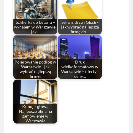
Szlifierka do betonu –
Serwis drzwi GEZE -
wynajem w Warszawie:
jak wybrać najlepszą
jak…
firmę do…
Polerowanie podłóg w
Druk
Warszawie - jak
wielkoformatowy w
wybrać najlepszą
Warszawie – oferty i
firmę?
ceny…
Kupuj z głową
Najlepsze okna na
zamówienie w
Warszawie