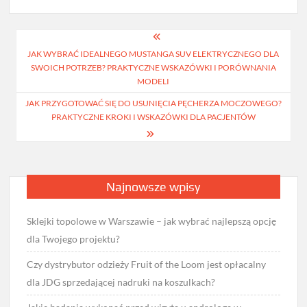
Nawigacja
JAK WYBRAĆ IDEALNEGO MUSTANGA SUV ELEKTRYCZNEGO DLA
wpisu
SWOICH POTRZEB? PRAKTYCZNE WSKAZÓWKI I PORÓWNANIA
MODELI
JAK PRZYGOTOWAĆ SIĘ DO USUNIĘCIA PĘCHERZA MOCZOWEGO?
PRAKTYCZNE KROKI I WSKAZÓWKI DLA PACJENTÓW
Najnowsze wpisy
Sklejki topolowe w Warszawie – jak wybrać najlepszą opcję
dla Twojego projektu?
Czy dystrybutor odzieży Fruit of the Loom jest opłacalny
dla JDG sprzedającej nadruki na koszulkach?