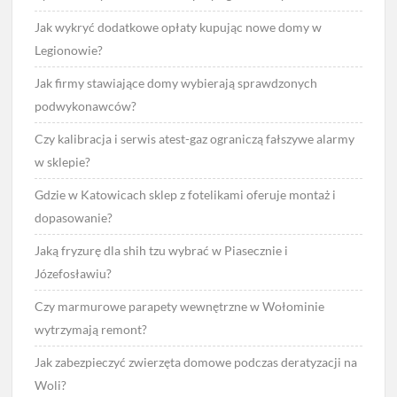
Jak wykryć dodatkowe opłaty kupując nowe domy w
Legionowie?
Jak firmy stawiające domy wybierają sprawdzonych
podwykonawców?
Czy kalibracja i serwis atest-gaz ograniczą fałszywe alarmy
w sklepie?
Gdzie w Katowicach sklep z fotelikami oferuje montaż i
dopasowanie?
Jaką fryzurę dla shih tzu wybrać w Piasecznie i
Józefosławiu?
Czy marmurowe parapety wewnętrzne w Wołominie
wytrzymają remont?
Jak zabezpieczyć zwierzęta domowe podczas deratyzacji na
Woli?