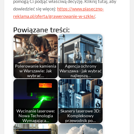
pomogą Ci podjąć właściwą decyzję. Kliknij tutaj, aby
dowiedzieć się więcej:
https://www.piaseczno-
reklama.pl/oferta/grawerowanie-w-szkle/
.
Powiązane treści:
Polerowanie kamienia
Agencja ochrony
w Warszawie: Jak
Warszawa - jak wybrać
wybrać…
najlepszą…
Wycinanie laserowe:
Skanery laserowe 3D:
Nowa Technologia
Kompleksowy
Wymagająca…
przewodnik po…