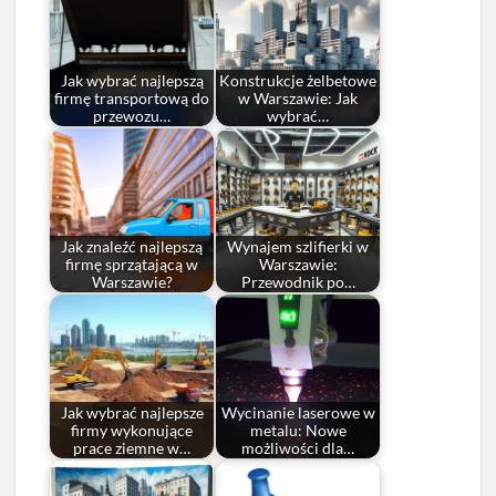
Jak wybrać najlepszą
Konstrukcje żelbetowe
firmę transportową do
w Warszawie: Jak
przewozu…
wybrać…
Jak znaleźć najlepszą
Wynajem szlifierki w
firmę sprzątającą w
Warszawie:
Warszawie?
Przewodnik po…
Jak wybrać najlepsze
Wycinanie laserowe w
firmy wykonujące
metalu: Nowe
prace ziemne w…
możliwości dla…