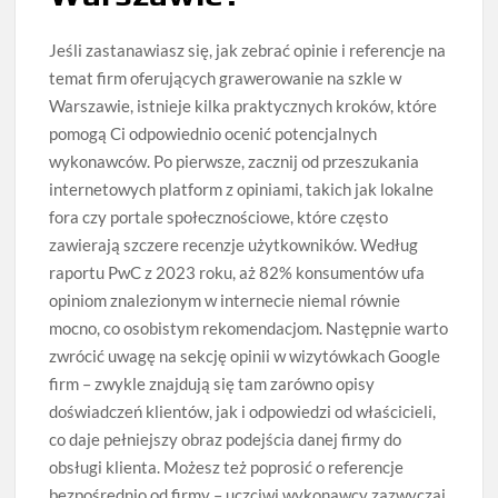
Jeśli zastanawiasz się, jak zebrać opinie i referencje na
temat firm oferujących grawerowanie na szkle w
Warszawie, istnieje kilka praktycznych kroków, które
pomogą Ci odpowiednio ocenić potencjalnych
wykonawców. Po pierwsze, zacznij od przeszukania
internetowych platform z opiniami, takich jak lokalne
fora czy portale społecznościowe, które często
zawierają szczere recenzje użytkowników. Według
raportu PwC z 2023 roku, aż 82% konsumentów ufa
opiniom znalezionym w internecie niemal równie
mocno, co osobistym rekomendacjom. Następnie warto
zwrócić uwagę na sekcję opinii w wizytówkach Google
firm – zwykle znajdują się tam zarówno opisy
doświadczeń klientów, jak i odpowiedzi od właścicieli,
co daje pełniejszy obraz podejścia danej firmy do
obsługi klienta. Możesz też poprosić o referencje
bezpośrednio od firmy – uczciwi wykonawcy zazwyczaj