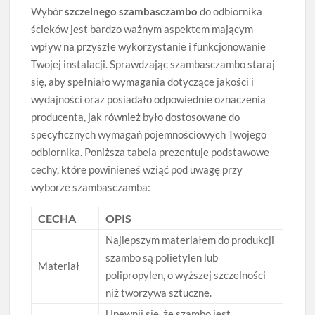
Wybór
szczelnego szambasczambo
do odbiornika
ścieków jest bardzo ważnym aspektem mającym
wpływ na przyszłe wykorzystanie i funkcjonowanie
Twojej instalacji. Sprawdzając szambasczambo staraj
się, aby spełniało wymagania dotyczące jakości i
wydajności oraz posiadało odpowiednie oznaczenia
producenta, jak również było dostosowane do
specyficznych wymagań pojemnościowych Twojego
odbiornika. Poniższa tabela prezentuje podstawowe
cechy, które powinieneś wziąć pod uwagę przy
wyborze szambasczamba:
CECHA
OPIS
Najlepszym materiałem do produkcji
szambo są polietylen lub
Materiał
polipropylen, o wyższej szczelności
niż tworzywa sztuczne.
Upewnij się, że szambo jest