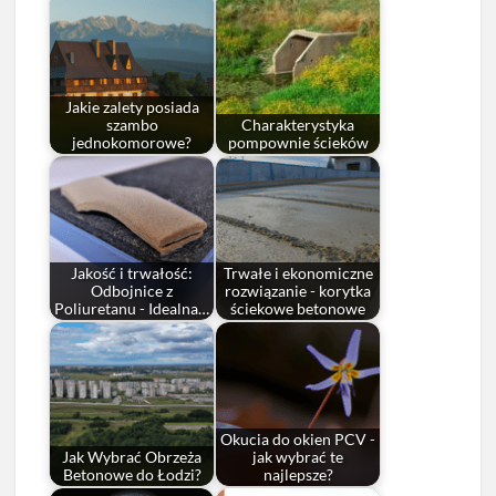
Jakie zalety posiada
szambo
Charakterystyka
jednokomorowe?
pompownie ścieków
Jakość i trwałość:
Trwałe i ekonomiczne
Odbojnice z
rozwiązanie - korytka
Poliuretanu - Idealna…
ściekowe betonowe
Okucia do okien PCV -
Jak Wybrać Obrzeża
jak wybrać te
Betonowe do Łodzi?
najlepsze?