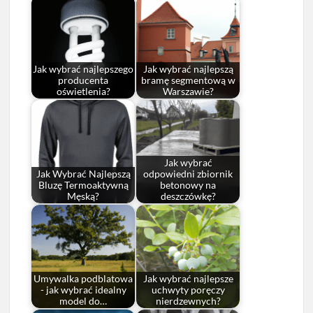
Jak wybrać najlepszego
Jak wybrać najlepszą
producenta
bramę segmentową w
oświetlenia?
Warszawie?
Jak wybrać
Jak Wybrać Najlepszą
odpowiedni zbiornik
Bluzę Termoaktywną
betonowy na
Męską?
deszczówkę?
Umywalka podblatowa
Jak wybrać najlepsze
- jak wybrać idealny
uchwyty poręczy
model do…
nierdzewnych?