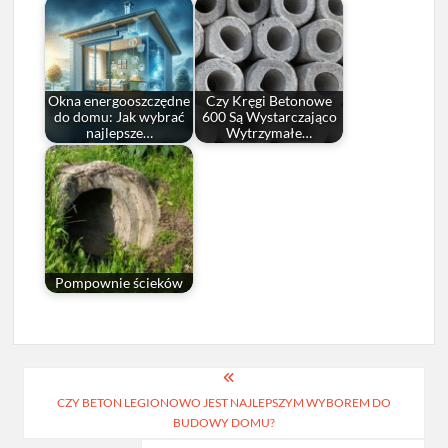
Okna energooszczędne
Czy Kręgi Betonowe
do domu: Jak wybrać
600 Są Wystarczająco
najlepsze…
Wytrzymałe…
Pompownie ścieków
Nawigacja
CZY BETON LEGIONOWO JEST NAJLEPSZYM WYBOREM DO
wpisu
BUDOWY DOMU?