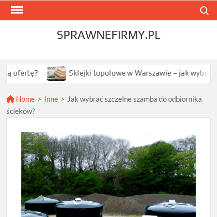
Skip
Search
to
content
SPRAWNEFIRMY.PL
?
Sklejki topolowe w Warszawie – jak wybrać najlepszą 
Home
>
Inne
>
Jak wybrać szczelne szamba do odbiornika
ścieków?