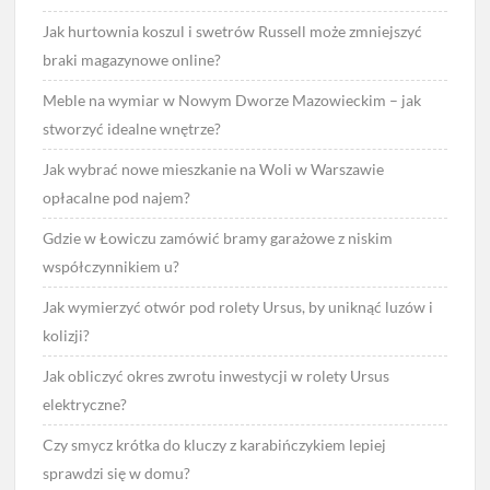
Jak hurtownia koszul i swetrów Russell może zmniejszyć
braki magazynowe online?
Meble na wymiar w Nowym Dworze Mazowieckim – jak
stworzyć idealne wnętrze?
Jak wybrać nowe mieszkanie na Woli w Warszawie
opłacalne pod najem?
Gdzie w Łowiczu zamówić bramy garażowe z niskim
współczynnikiem u?
Jak wymierzyć otwór pod rolety Ursus, by uniknąć luzów i
kolizji?
Jak obliczyć okres zwrotu inwestycji w rolety Ursus
elektryczne?
Czy smycz krótka do kluczy z karabińczykiem lepiej
sprawdzi się w domu?