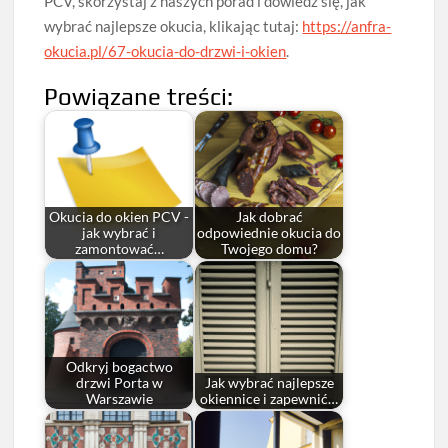
PCV, skorzystaj z naszych porad i dowiedz się, jak
wybrać najlepsze okucia, klikając tutaj:
https://anfra-
okucia.pl/67-okucia-do-drzwi-i-okien
.
Powiązane treści:
Okucia do okien PCV -
Jak dobrać
jak wybrać i
odpowiednie okucia do
zamontować…
Twojego domu?
Odkryj bogactwo
drzwi Porta w
Jak wybrać najlepsze
Warszawie
okiennice i zapewnić…