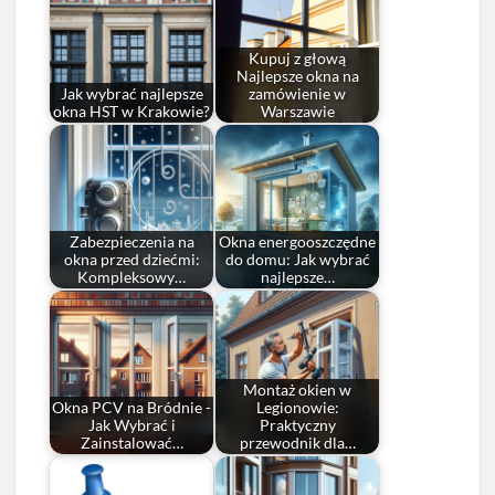
Kupuj z głową
Najlepsze okna na
Jak wybrać najlepsze
zamówienie w
okna HST w Krakowie?
Warszawie
Zabezpieczenia na
Okna energooszczędne
okna przed dziećmi:
do domu: Jak wybrać
Kompleksowy…
najlepsze…
Montaż okien w
Okna PCV na Bródnie -
Legionowie:
Jak Wybrać i
Praktyczny
Zainstalować…
przewodnik dla…