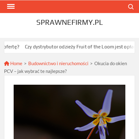
Skip
Search
to
content
SPRAWNEFIRMY.PL
Czy dystrybutor odzieży Fruit of the Loom jest opłacalny dla JDG
Home
>
Budownictwo i nieruchomości
>
Okucia do okien
PCV – jak wybrać te najlepsze?