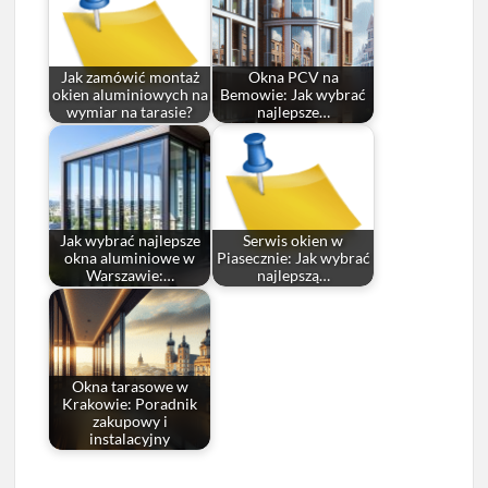
Jak zamówić montaż
Okna PCV na
okien aluminiowych na
Bemowie: Jak wybrać
wymiar na tarasie?
najlepsze…
Jak wybrać najlepsze
Serwis okien w
okna aluminiowe w
Piasecznie: Jak wybrać
Warszawie:…
najlepszą…
Okna tarasowe w
Krakowie: Poradnik
zakupowy i
instalacyjny