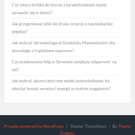
Czy smycz krótka do kluczy z karabińczykiem lepiej
sprawdzi się w domu?
Jak przygotować pliki do druku smyczy z naszywką bez
błędów?
Jak wybrać dermatologa w Grodzisku Mazowieckim dla
dorosłego z trądzikiem opornym?
Czy piaskowanie felg w Tarnowie zwiększy odporność na
sól?
Jak wybrać akumulatorowe wózki podnośnikowe, by
obniżyć koszty serwisu i energii w małym magazynie?
Proudly powered by WordPress
|
Theme: TimesNews
|
By
Theme
Freesia
.