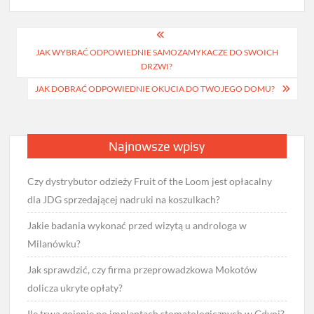
Nawigacja
JAK WYBRAĆ ODPOWIEDNIE SAMOZAMYKACZE DO SWOICH
wpisu
DRZWI?
JAK DOBRAĆ ODPOWIEDNIE OKUCIA DO TWOJEGO DOMU?
Najnowsze wpisy
Czy dystrybutor odzieży Fruit of the Loom jest opłacalny
dla JDG sprzedającej nadruki na koszulkach?
Jakie badania wykonać przed wizytą u androloga w
Milanówku?
Jak sprawdzić, czy firma przeprowadzkowa Mokotów
dolicza ukryte opłaty?
Ile trwa gojenie po implantach stomatologicznych w Gdyni?