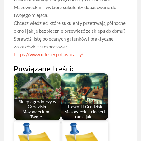
Mazowieckim i wybierz sukulenty dopasowane do
twojego miejsca.
Chcesz wiedzieć, które sukulenty przetrwają północne
okno i jak je bezpiecznie przewieźć ze sklepu do domu?
Sprawdź listę polecanych gatunków i praktyczne
wskazówki transportowe:
https://www.ulinscy.pl/cashcarry/
.
Powiązane treści:
Sklep ogrodniczy w
Grodzisku
Trawniki Grodzisk
Mazowieckim –
Mazowiecki - ekspert
Twoje…
radzi jak…