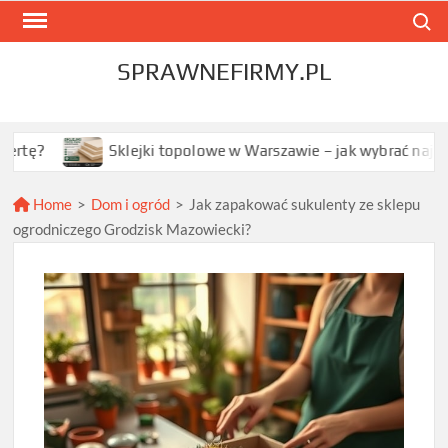
Skip
Search
to
content
SPRAWNEFIRMY.PL
Sklejki topolowe w Warszawie – jak wybrać najlepszą opcję 
Home
>
Dom i ogród
>
Jak zapakować sukulenty ze sklepu
ogrodniczego Grodzisk Mazowiecki?