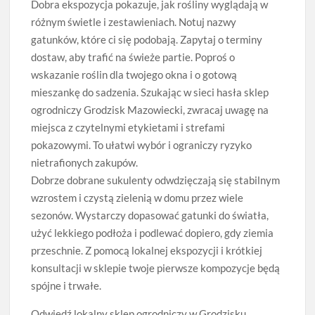
Dobra ekspozycja pokazuje, jak rośliny wyglądają w
różnym świetle i zestawieniach. Notuj nazwy
gatunków, które ci się podobają. Zapytaj o terminy
dostaw, aby trafić na świeże partie. Poproś o
wskazanie roślin dla twojego okna i o gotową
mieszankę do sadzenia. Szukając w sieci hasła sklep
ogrodniczy Grodzisk Mazowiecki, zwracaj uwagę na
miejsca z czytelnymi etykietami i strefami
pokazowymi. To ułatwi wybór i ograniczy ryzyko
nietrafionych zakupów.
Dobrze dobrane sukulenty odwdzięczają się stabilnym
wzrostem i czystą zielenią w domu przez wiele
sezonów. Wystarczy dopasować gatunki do światła,
użyć lekkiego podłoża i podlewać dopiero, gdy ziemia
przeschnie. Z pomocą lokalnej ekspozycji i krótkiej
konsultacji w sklepie twoje pierwsze kompozycje będą
spójne i trwałe.
Odwiedź lokalny sklep ogrodniczy w Grodzisku