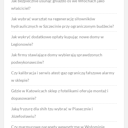
Jak bezpiecznie usunąć gniazdo os we Włochach jako
właściciel?
Jak wybrać warsztat na regenerację siłowników
hydraulicznych w Szczecinie przy ograniczonym budżecie?
Jak wykryć dodatkowe opłaty kupując nowe domy w
Legionowie?
Jak firmy stawiające domy wybierają sprawdzonych
podwykonawców?
Czy kalibracja i serwis atest-gaz ograniczą fałszywe alarmy
w sklepie?
Gdzie w Katowicach sklep z fotelikami oferuje montaż i
dopasowanie?
Jaką fryzurę dla shih tzu wybrać w Piasecznie i
Józefosławiu?
Czy marmurowe parapety wewnętrzne w Wołominie