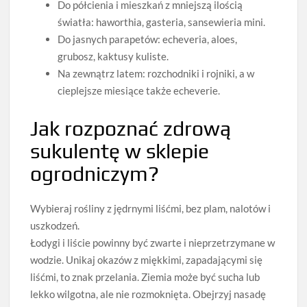
Do półcienia i mieszkań z mniejszą ilością
światła: haworthia, gasteria, sansewieria mini.
Do jasnych parapetów: echeveria, aloes,
grubosz, kaktusy kuliste.
Na zewnątrz latem: rozchodniki i rojniki, a w
cieplejsze miesiące także echeverie.
Jak rozpoznać zdrową
sukulentę w sklepie
ogrodniczym?
Wybieraj rośliny z jędrnymi liśćmi, bez plam, nalotów i
uszkodzeń.
Łodygi i liście powinny być zwarte i nieprzetrzymane w
wodzie. Unikaj okazów z miękkimi, zapadającymi się
liśćmi, to znak przelania. Ziemia może być sucha lub
lekko wilgotna, ale nie rozmoknięta. Obejrzyj nasadę