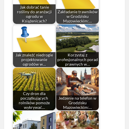
Jak dobrać tanie
rośliny do aranżacji
Zakładanie trawników
ogrodu w
w Grodzisku
Książenicach?
Mazowieckim:…
Jak znaleźć niedrogie
Korzystaj z
projektowanie
profesjonalnych porad
ogrodów w…
prawnych w…
Czy dron dla
początkujących
Jedzenie na telefon w
rolników pomoże
Grodzisku
wykrywać…
Mazowieckim:…