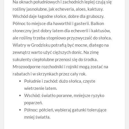
Na oknach południowych i zachodnich lepiej czują się
rośliny jasnolubne, jak echeveria, aloes, kaktusy.
Wschód daje łagodne słońce, dobre dla gruboszy.
Północ to miejsce dla haworthii i gasterii. Balkon
słoneczny jest dobry latem dla echeverii i kaktusów,
ale rośliny trzeba stopniowo przyzwyczaić do słońca.
Wiatry w Grodzisku potrafią być mocne, dlatego na
zewnątrz warto użyć cięższych donic. Na zimę
sukulenty ciepłolubne przenosi się do środka.
Mrozoodporne rozchodniki i rojniki mogą zostać na
rabatach i w skrzynkach przez cały rok.
Południe i zachód: dużo słońca, częste
wietrzenie latem.
Wschód: światło poranne, mniejsze ryzyko
poparzeń.
Północ: półcień, wybieraj gatunki tolerujące
mniej światła.