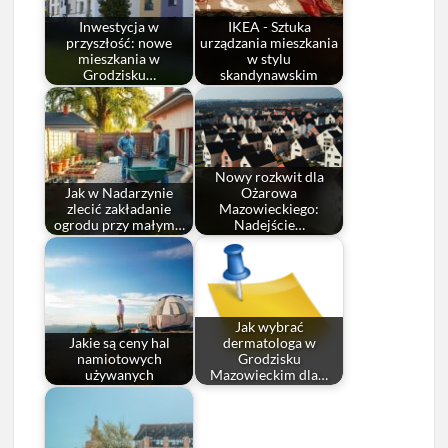
Inwestycja w
IKEA - Sztuka
przyszłość: nowe
urządzania mieszkania
mieszkania w
w stylu
Grodzisku…
skandynawskim
Nowy rozkwit dla
Jak w Nadarzynie
Ożarowa
zlecić zakładanie
Mazowieckiego:
ogrodu przy małym…
Nadejście…
Jak wybrać
Jakie są ceny hal
dermatologa w
namiotowych
Grodzisku
używanych
Mazowieckim dla…