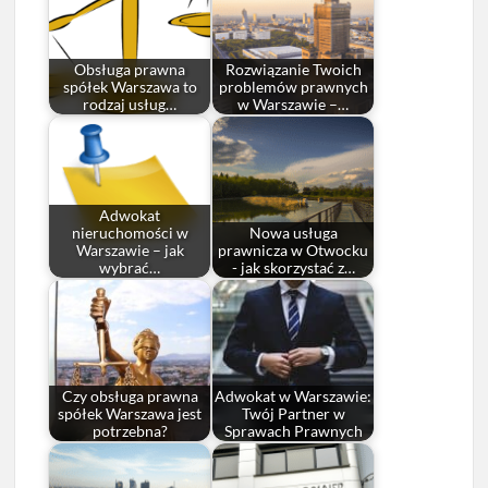
Obsługa prawna
Rozwiązanie Twoich
spółek Warszawa to
problemów prawnych
rodzaj usług…
w Warszawie –…
Adwokat
nieruchomości w
Nowa usługa
Warszawie – jak
prawnicza w Otwocku
wybrać…
- jak skorzystać z…
Czy obsługa prawna
Adwokat w Warszawie:
spółek Warszawa jest
Twój Partner w
potrzebna?
Sprawach Prawnych