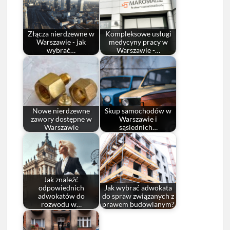
Złącza nierdzewne w
Kompleksowe usługi
Warszawie - jak
medycyny pracy w
wybrać…
Warszawie -…
Nowe nierdzewne
Skup samochodów w
zawory dostępne w
Warszawie i
Warszawie
sąsiednich…
Jak znaleźć
odpowiednich
Jak wybrać adwokata
adwokatów do
do spraw związanych z
rozwodu w…
prawem budowlanym?