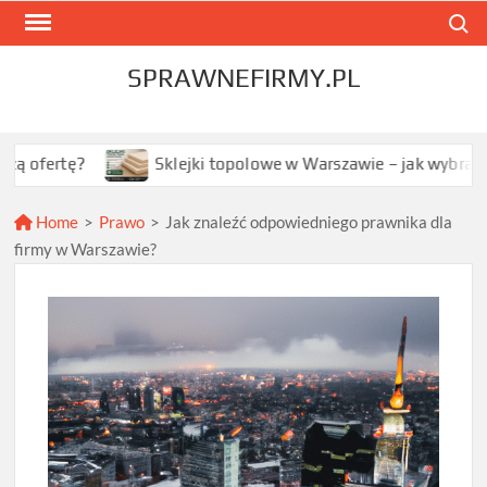
Skip
Search
to
content
SPRAWNEFIRMY.PL
?
Sklejki topolowe w Warszawie – jak wybrać najlepszą 
Home
>
Prawo
>
Jak znaleźć odpowiedniego prawnika dla
firmy w Warszawie?