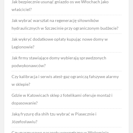
Jak bezpiecznie usunąć gniazdo os we Włochach jako
właściciel?
Jak wybrać warsztat na regenerację siłowników
hydraulicznych w Szczecinie przy ograniczonym budżecie?
Jak wykryć dodatkowe opłaty kupując nowe domy w
Legionowie?
Jak firmy stawiające domy wybierają sprawdzonych
podwykonawców?
Czy kalibracja i serwis atest-gaz ograniczą fałszywe alarmy
w sklepie?
Gdzie w Katowicach sklep z fotelikami oferuje montaż i
dopasowanie?
Jaką fryzurę dla shih tzu wybrać w Piasecznie i
Józefosławiu?
Czy marmurowe parapety wewnętrzne w Wołominie