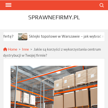
Skip
Search
to
content
SPRAWNEFIRMY.PL
Sklejki topolowe w Warszawie – jak wybrać najlepszą opcj
Home
>
Inne
>
Jakie są korzyści z wykorzystania centrum
dystrybucji w Twojej firmie?