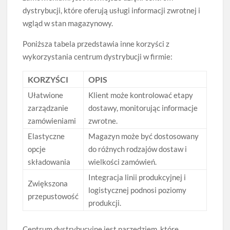
dystrybucji, które oferują usługi informacji zwrotnej i
wgląd w stan magazynowy.
Poniższa tabela przedstawia inne korzyści z
wykorzystania centrum dystrybucji w firmie:
KORZYŚCI
OPIS
Ułatwione
Klient może kontrolować etapy
zarządzanie
dostawy, monitorując informacje
zamówieniami
zwrotne.
Elastyczne
Magazyn może być dostosowany
opcje
do różnych rodzajów dostaw i
składowania
wielkości zamówień.
Integracja linii produkcyjnej i
Zwiększona
logistycznej podnosi poziomy
przepustowość
produkcji.
Centrum dystrybucyjne jest narzędziem, które