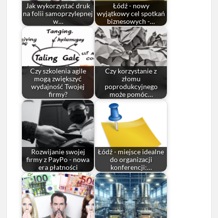
Jak wykorzystać druk
Łódź - nowy
na folii samoprzylepnej
wyjątkowy cel spotkań
w…
biznesowych -…
Czy szkolenia agile
Czy korzystanie z
mogą zwiększyć
złomu
wydajność Twojej
poprodukcyjnego
firmy?
może pomóc…
Rozwijanie swojej
Łódź - miejsce idealne
firmy z PayPo - nowa
do organizacji
era płatności
konferencji:…