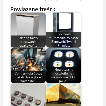
Powiązane treści:
Czy Kiosk
Jakie są zalety
Multimedialny Może
stosowania
Zapewnić Twojej
opakowań…
Firmie…
Nowoczesne
Centrum obróbcze
oświetlenie
metali: Jak wybrać
maszynowe LED -
najlepsze…
jakie…