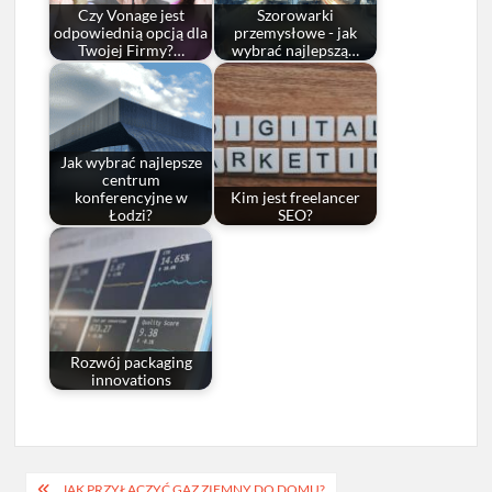
Czy Vonage jest
Szorowarki
odpowiednią opcją dla
przemysłowe - jak
Twojej Firmy?…
wybrać najlepszą…
Jak wybrać najlepsze
centrum
konferencyjne w
Kim jest freelancer
Łodzi?
SEO?
Rozwój packaging
innovations
Nawigacja
JAK PRZYŁĄCZYĆ GAZ ZIEMNY DO DOMU?