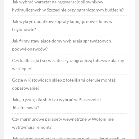
Jak wybrać warsztat na regenerację siłowników
hydraulicznych w Szczecinie przy ograniczonym budżecie?
Jak wykryć dodatkowe opłaty kupując nowe domy w
Legionowie?
Jak firmy stawiające domy wybierają sprawdzonych
podwykonawców?
Czy kalibracja i serwis atest-gaz ograniczą fałszywe alarmy
w sklepie?
Gdzie w Katowicach sklep z fotelikami oferuje montaż i
dopasowanie?
Jaką fryzurę dla shih tzu wybrać w Piasecznie i
Józefosławiu?
Czy marmurowe parapety wewnętrzne w Wołominie
wytrzymają remont?
Jak zabezpieczyć zwierzęta domowe podczas deratyzacji na