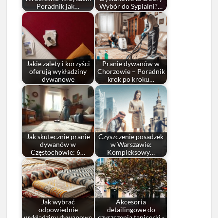
Poradnik jak…
Wybór do Sypialni?…
Jakie zalety i korzyści
Pranie dywanów w
oferują wykładziny
Chorzowie – Poradnik
dywanowe
krok po kroku…
Jak skutecznie pranie
Czyszczenie posadzek
dywanów w
w Warszawie:
Częstochowie: 6…
Kompleksowy…
Jak wybrać
Akcesoria
odpowiednie
detailingowe do
wykładziny dywanowe
czyszczenia tapicerki -