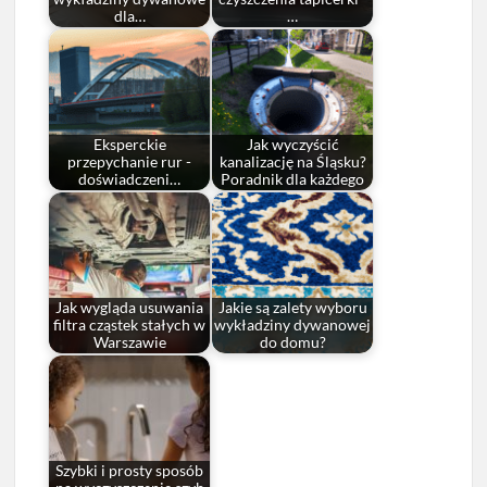
dla…
…
Eksperckie
Jak wyczyścić
przepychanie rur -
kanalizację na Śląsku?
doświadczeni…
Poradnik dla każdego
Jak wygląda usuwania
Jakie są zalety wyboru
filtra cząstek stałych w
wykładziny dywanowej
Warszawie
do domu?
Szybki i prosty sposób