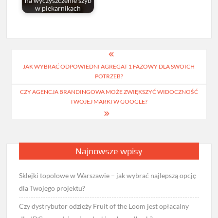
na wyczyszczenie szyb
w piekarnikach
Nawigacja
JAK WYBRAĆ ODPOWIEDNI AGREGAT 1 FAZOWY DLA SWOICH
wpisu
POTRZEB?
CZY AGENCJA BRANDINGOWA MOŻE ZWIĘKSZYĆ WIDOCZNOŚĆ
TWOJEJ MARKI W GOOGLE?
Najnowsze wpisy
Sklejki topolowe w Warszawie – jak wybrać najlepszą opcję
dla Twojego projektu?
Czy dystrybutor odzieży Fruit of the Loom jest opłacalny