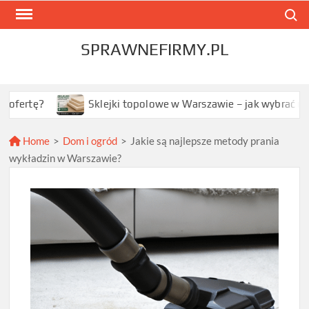
Skip
Search
to
content
SPRAWNEFIRMY.PL
Sklejki topolowe w Warszawie – jak wybrać najlepszą opc
Home
>
Dom i ogród
>
Jakie są najlepsze metody prania
wykładzin w Warszawie?