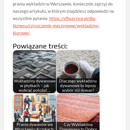
prania wykładzin w Warszawie, koniecznie zajrzyj do
naszego artykułu, w którym znajdziesz odpowiedzi na
wszystkie pytania:
https://sfbservice.pl/dla-
biznesu/czyszczenie-maszynowe/wykladziny-
biurowe/
.
Powiązane treści:
Wykładziny dywanowe
Dlaczego wykładziny
w płytkach – jak
dywanowe to lepszy
wybrać położyć…
wybór niż dywan?
Pranie dywanów we
Czy Wykładzina
Wrocławiu-Krzykach:
Dywanowa to Dobry