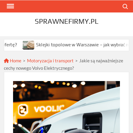
Skip
Search
to
content
SPRAWNEFIRMY.PL
Sklejki topolowe w Warszawie – jak wybrać najlepszą opcj
Home
>
Motoryzacja i transport
>
Jakie są najważniejsze
cechy nowego Volvo Elektrycznego?