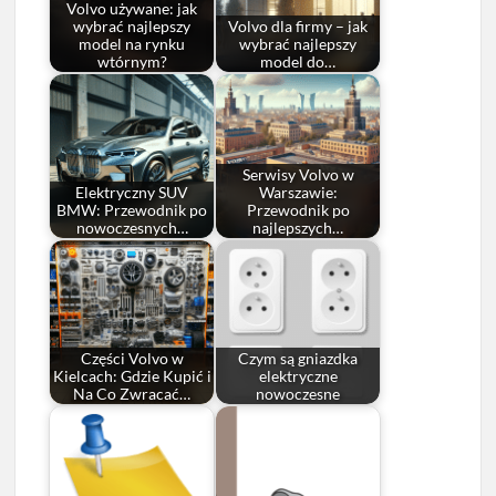
Volvo używane: jak
wybrać najlepszy
Volvo dla firmy – jak
model na rynku
wybrać najlepszy
wtórnym?
model do…
Serwisy Volvo w
Elektryczny SUV
Warszawie:
BMW: Przewodnik po
Przewodnik po
nowoczesnych…
najlepszych…
Części Volvo w
Czym są gniazdka
Kielcach: Gdzie Kupić i
elektryczne
Na Co Zwracać…
nowoczesne