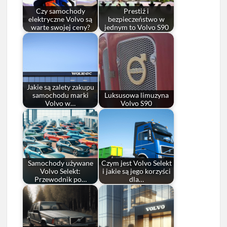
Czy samochody
Prestiż i
elektryczne Volvo są
bezpieczeństwo w
warte swojej ceny?
jednym to Volvo S90
Jakie są zalety zakupu
samochodu marki
Luksusowa limuzyna
Volvo w…
Volvo S90
Samochody używane
Czym jest Volvo Selekt
Volvo Selekt:
i jakie są jego korzyści
Przewodnik po…
dla…