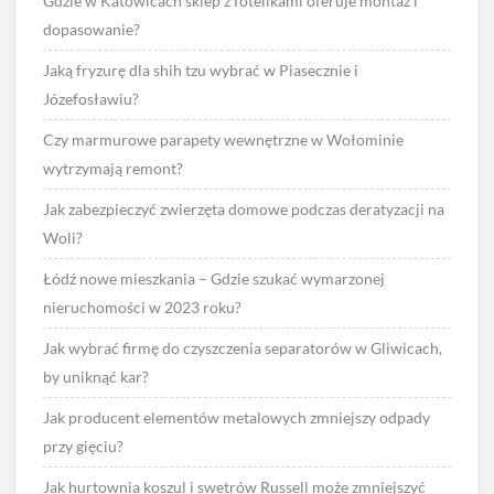
Gdzie w Katowicach sklep z fotelikami oferuje montaż i
dopasowanie?
Jaką fryzurę dla shih tzu wybrać w Piasecznie i
Józefosławiu?
Czy marmurowe parapety wewnętrzne w Wołominie
wytrzymają remont?
Jak zabezpieczyć zwierzęta domowe podczas deratyzacji na
Woli?
Łódź nowe mieszkania – Gdzie szukać wymarzonej
nieruchomości w 2023 roku?
Jak wybrać firmę do czyszczenia separatorów w Gliwicach,
by uniknąć kar?
Jak producent elementów metalowych zmniejszy odpady
przy gięciu?
Jak hurtownia koszul i swetrów Russell może zmniejszyć