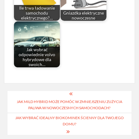
Ile trwa ładowanie
samochodu
Gniazdka elektryczne
elektrycznego?…
nowoczesne
Jak wybrać
odpowiednie volvo
hybrydowe dla
swoich…
Nawigacja
JAK MILD HYBRID MOŻE POMÓC W ZMNIEJSZENIU ZUŻYCIA
wpisu
PALIWA W NOWOCZESNYCH SAMOCHODACH?
JAK WYBRAĆ IDEALNY BIOKOMINEK ŚCIENNY DLA TWOJEGO
DOMU?