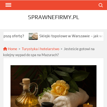
Skip
Search
to
content
SPRAWNEFIRMY.PL
ertę?
Sklejki topolowe w Warszawie – jak wybrać najle
Home
>
Turystyka i hotelarstwo
>
Jesteście gotowi na
kolejny wypad do spa na Mazurach?