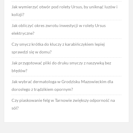
Jak wymierzyć otwór pod rolety Ursus, by uniknąć luzów i
kolizji?
Jak obliczyć okres zwrotu inwestycji w rolety Ursus
elektryczne?
Czy smycz krótka do kluczy z karabińczykiem lepiej
sprawdzi się w domu?
Jak przygotować pliki do druku smyczy z naszywką bez
błędów?
Jak wybrać dermatologa w Grodzisku Mazowieckim dla
dorosłego z trądzikiem opornym?
Czy piaskowanie felg w Tarnowie zwiększy odporność na
sól?