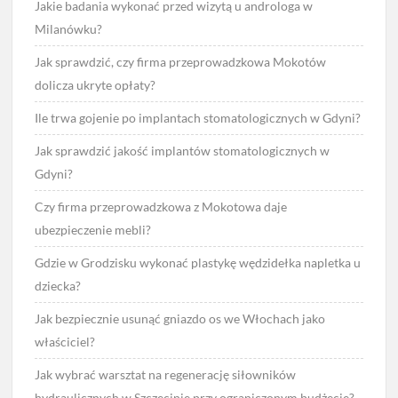
Jakie badania wykonać przed wizytą u androloga w
Milanówku?
Jak sprawdzić, czy firma przeprowadzkowa Mokotów
dolicza ukryte opłaty?
Ile trwa gojenie po implantach stomatologicznych w Gdyni?
Jak sprawdzić jakość implantów stomatologicznych w
Gdyni?
Czy firma przeprowadzkowa z Mokotowa daje
ubezpieczenie mebli?
Gdzie w Grodzisku wykonać plastykę wędzidełka napletka u
dziecka?
Jak bezpiecznie usunąć gniazdo os we Włochach jako
właściciel?
Jak wybrać warsztat na regenerację siłowników
hydraulicznych w Szczecinie przy ograniczonym budżecie?