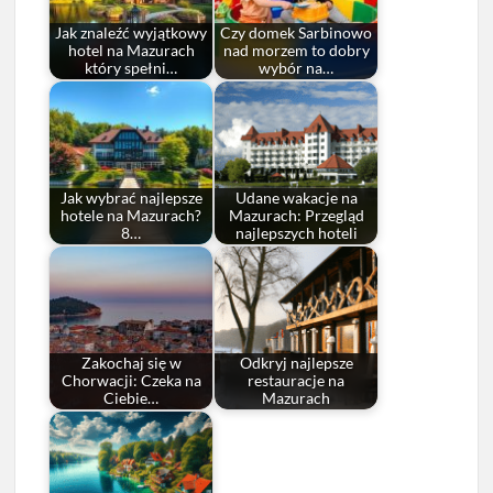
Jak znaleźć wyjątkowy
Czy domek Sarbinowo
hotel na Mazurach
nad morzem to dobry
który spełni…
wybór na…
Jak wybrać najlepsze
Udane wakacje na
hotele na Mazurach?
Mazurach: Przegląd
8…
najlepszych hoteli
Zakochaj się w
Odkryj najlepsze
Chorwacji: Czeka na
restauracje na
Ciebie…
Mazurach