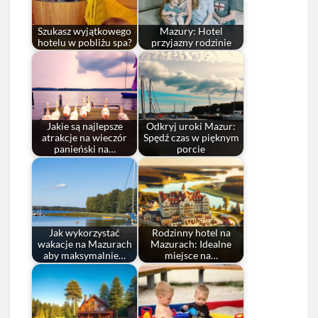
Szukasz wyjątkowego
Mazury: Hotel
hotelu w pobliżu spa?
przyjazny rodzinie
Jakie są najlepsze
Odkryj uroki Mazur:
atrakcje na wieczór
Spędź czas w pięknym
panieński na…
porcie
Jak wykorzystać
Rodzinny hotel na
wakacje na Mazurach
Mazurach: Idealne
aby maksymalnie…
miejsce na…