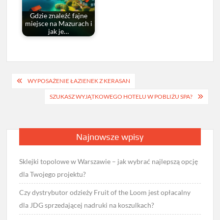
Gdzie znaleźć fajne
miejsce na Mazurach i
jak je…
Nawigacja
WYPOSAŻENIE ŁAZIENEK Z KERASAN
wpisu
SZUKASZ WYJĄTKOWEGO HOTELU W POBLIŻU SPA?
Najnowsze wpisy
Sklejki topolowe w Warszawie – jak wybrać najlepszą opcję
dla Twojego projektu?
Czy dystrybutor odzieży Fruit of the Loom jest opłacalny
dla JDG sprzedającej nadruki na koszulkach?