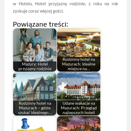
w Hotelu. Hotel przyjazny rodzinie, z roku na rok
zyskuje coraz więcej gości.
Powiązane treści:
Rodzinny hotel na
Mazury: Hotel
Mazurach: Idealne
przyjazny rodzinie
miejsce na…
Rodzinny hotel na
Udane wakacje na
Mazurach – gdzie
Mazurach: Przegląd
szukać idealnego…
najlepszych hoteli