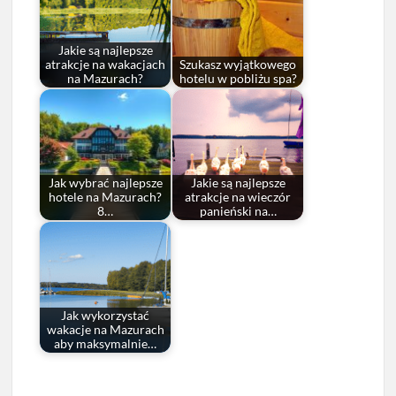
Jakie są najlepsze
atrakcje na wakacjach
Szukasz wyjątkowego
na Mazurach?
hotelu w pobliżu spa?
Jak wybrać najlepsze
Jakie są najlepsze
hotele na Mazurach?
atrakcje na wieczór
8…
panieński na…
Jak wykorzystać
wakacje na Mazurach
aby maksymalnie…