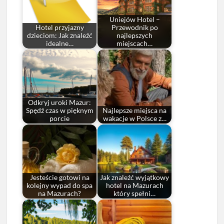
Uniejów Hotel –
Hotel przyjazny
Przewodnik po
dzieciom: Jak znaleźć
najlepszych
idealne…
miejscach…
Odkryj uroki Mazur:
Spędź czas w pięknym
Najlepsze miejsca na
porcie
wakacje w Polsce z…
Jesteście gotowi na
Jak znaleźć wyjątkowy
kolejny wypad do spa
hotel na Mazurach
na Mazurach?
który spełni…