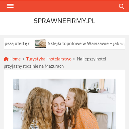
Skip
Search
to
content
SPRAWNEFIRMY.PL
fertę?
Sklejki topolowe w Warszawie – jak wybrać najl
Home
>
Turystyka i hotelarstwo
>
Najlepszy hotel
przyjazny rodzinie na Mazurach