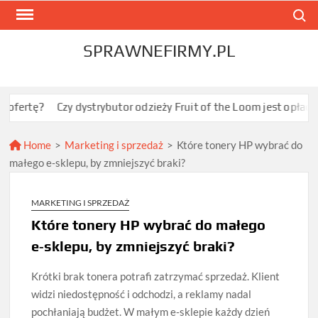
Skip
Search
to
content
SPRAWNEFIRMY.PL
Czy dystrybutor odzieży Fruit of the Loom jest opłacalny dla J
Home
>
Marketing i sprzedaż
>
Które tonery HP wybrać do
małego e‑sklepu, by zmniejszyć braki?
MARKETING I SPRZEDAŻ
Które tonery HP wybrać do małego
e‑sklepu, by zmniejszyć braki?
Krótki brak tonera potrafi zatrzymać sprzedaż. Klient
widzi niedostępność i odchodzi, a reklamy nadal
pochłaniają budżet. W małym e‑sklepie każdy dzień