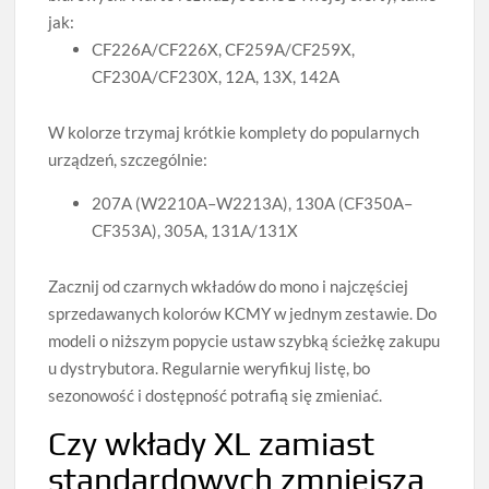
jak:
CF226A/CF226X, CF259A/CF259X,
CF230A/CF230X, 12A, 13X, 142A
W kolorze trzymaj krótkie komplety do popularnych
urządzeń, szczególnie:
207A (W2210A–W2213A), 130A (CF350A–
CF353A), 305A, 131A/131X
Zacznij od czarnych wkładów do mono i najczęściej
sprzedawanych kolorów KCMY w jednym zestawie. Do
modeli o niższym popycie ustaw szybką ścieżkę zakupu
u dystrybutora. Regularnie weryfikuj listę, bo
sezonowość i dostępność potrafią się zmieniać.
Czy wkłady XL zamiast
standardowych zmniejszą