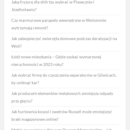
Jaką fryzurę dla shih tzu wybrać w Piasecznie i
Józefosławiu?
Czy marmurowe parapety wewnętrzne w Wołominie
wytrzymają remont?
Jak zabezpieczyć zwierzęta domowe podczas deratyzacji na
Woli?
Łódź nowe mieszkania – Gdzie szukać wymarzonej
nieruchomości w 2023 roku?
Jak wybrać firmę do czyszczenia separatorów w Gliwicach,
by uniknąć kar?
Jak producent elementów metalowych zmniejszy odpady
przy gięciu?
Jak hurtownia koszul i swetrów Russell może zmniejszyć
braki magazynowe online?
Meble na wymiar w Nowym Dworze Mazowieckim – jak