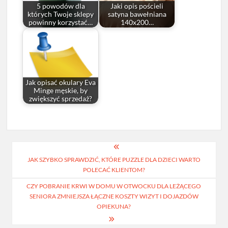
5 powodów dla
Jaki opis pościeli
których Twoje sklepy
satyna bawełniana
powinny korzystać…
140x200…
Jak opisać okulary Eva
Minge męskie, by
zwiększyć sprzedaż?
Nawigacja
JAK SZYBKO SPRAWDZIĆ, KTÓRE PUZZLE DLA DZIECI WARTO
wpisu
POLECAĆ KLIENTOM?
CZY POBRANIE KRWI W DOMU W OTWOCKU DLA LEŻĄCEGO
SENIORA ZMNIEJSZA ŁĄCZNE KOSZTY WIZYT I DOJAZDÓW
OPIEKUNA?