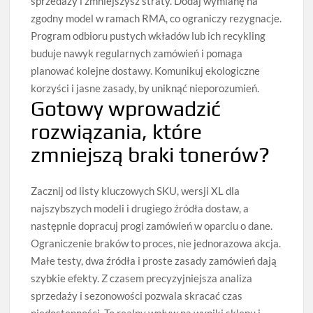
sprzedaży i zmniejszysz straty. Dodaj wymianę na
zgodny model w ramach RMA, co ograniczy rezygnacje.
Program odbioru pustych wkładów lub ich recykling
buduje nawyk regularnych zamówień i pomaga
planować kolejne dostawy. Komunikuj ekologiczne
korzyści i jasne zasady, by uniknąć nieporozumień.
Gotowy wprowadzić
rozwiązania, które
zmniejszą braki tonerów?
Zacznij od listy kluczowych SKU, wersji XL dla
najszybszych modeli i drugiego źródła dostaw, a
następnie dopracuj progi zamówień w oparciu o dane.
Ograniczenie braków to proces, nie jednorazowa akcja.
Małe testy, dwa źródła i proste zasady zamówień dają
szybkie efekty. Z czasem precyzyjniejsza analiza
sprzedaży i sezonowości pozwala skracać czas
niedostępności. To realny wpływ na wyniki sklepu i