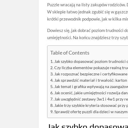
Puzzle wracają na listy zakupów rodziców. 
W sklepie łatwo jednak zgubić się w gąszcz
krótki przewodnik podpowie, jak w kilka min
Dowiesz się, jak dobrać poziom trudności do
umiejętności. Na końcu znajdziesz trzy szy
Table of Contents
Jak szybko dopasować poziom trudności 
Czy liczba elementów pokazuje realną tr
Jak rozpoznać bezpieczne i certyfikowane 
Jak sprawdzić materiał i trwałość: karto
Jak temat i grafika wpływają na zaangażo
Jak ocenić, jakie umiejętności rozwija da
Jak uwzględnić zestawy 3w1 i 4w1 przy r
Jakie trzy szybkie kryteria stosować przy 
Sprawdź ofertę puzzli dla dzieci w naszym 
Jak szybko dopasowa