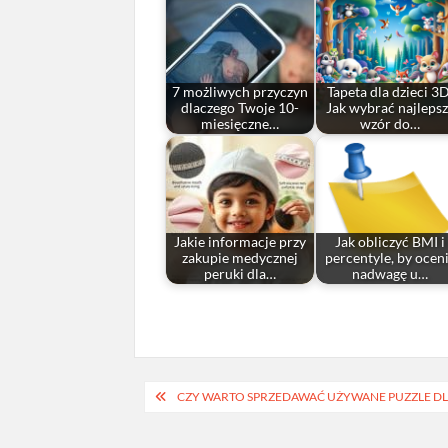
7 możliwych przyczyn
Tapeta dla dzieci 3D
dlaczego Twoje 10-
Jak wybrać najleps
miesięczne…
wzór do…
Jakie informacje przy
Jak obliczyć BMI i
zakupie medycznej
percentyle, by ocen
peruki dla…
nadwagę u…
Nawigacja
CZY WARTO SPRZEDAWAĆ UŻYWANE PUZZLE DL
wpisu