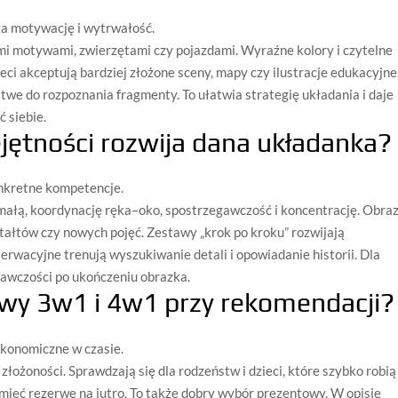
a motywację i wytrwałość.
ymi motywami, zwierzętami czy pojazdami. Wyraźne kolory i czytelne
eci akceptują bardziej złożone sceny, mapy czy ilustracje edukacyjne
łatwe do rozpoznania fragmenty. To ułatwia strategię układania i daje
 siebie.
ejętności rozwija dana układanka?
onkretne kompetencje.
małą, koordynację ręka–oko, spostrzegawczość i koncentrację. Obraz
ałtów czy nowych pojęć. Zestawy „krok po kroku” rozwijają
rwacyjne trenują wyszukiwanie detali i opowiadanie historii. Dla
prawczości po ukończeniu obrazka.
awy 3w1 i 4w1 przy rekomendacji?
ekonomiczne w czasie.
złożoności. Sprawdzają się dla rodzeństw i dzieci, które szybko robią
 mieć rezerwę na jutro. To także dobry wybór prezentowy. W opisie