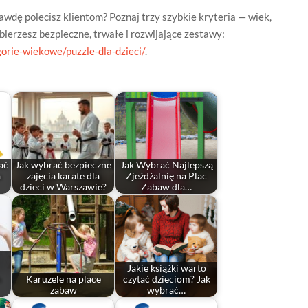
wdę polecisz klientom? Poznaj trzy szybkie kryteria — wiek,
ierzesz bezpieczne, trwałe i rozwijające zestawy:
orie-wiekowe/puzzle-dla-dzieci/
.
ać
Jak wybrać bezpieczne
Jak Wybrać Najlepszą
a
zajęcia karate dla
Zjeżdżalnię na Plac
dzieci w Warszawie?
Zabaw dla…
Jakie książki warto
h
Karuzele na place
czytać dzieciom? Jak
zabaw
wybrać…