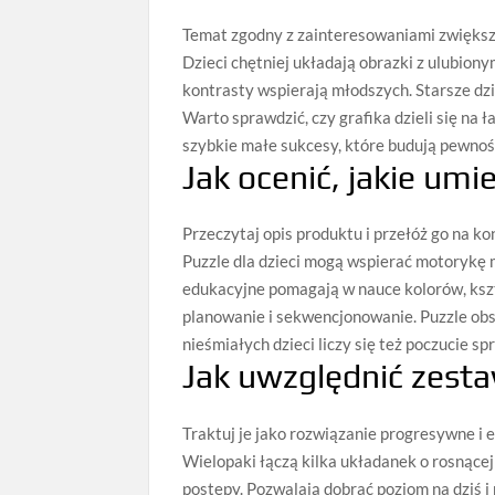
Temat zgodny z zainteresowaniami zwiększ
Dzieci chętniej układają obrazki z ulubion
kontrasty wspierają młodszych. Starsze dzi
Warto sprawdzić, czy grafika dzieli się na 
szybkie małe sukcesy, które budują pewność
Jak ocenić, jakie umi
Przeczytaj opis produktu i przełóż go na k
Puzzle dla dzieci mogą wspierać motorykę 
edukacyjne pomagają w nauce kolorów, kszt
planowanie i sekwencjonowanie. Puzzle obse
nieśmiałych dzieci liczy się też poczucie s
Jak uwzględnić zest
Traktuj je jako rozwiązanie progresywne i 
Wielopaki łączą kilka układanek o rosnącej 
postępy. Pozwalają dobrać poziom na dziś i