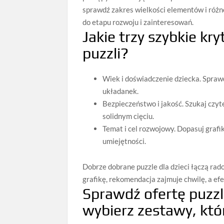
sprawdź zakres wielkości elementów i róż
do etapu rozwoju i zainteresowań.
Jakie trzy szybkie kr
puzzli?
Wiek i doświadczenie dziecka. Spraw
układanek.
Bezpieczeństwo i jakość. Szukaj czyte
solidnym cięciu.
Temat i cel rozwojowy. Dopasuj grafi
umiejętności.
Dobrze dobrane puzzle dla dzieci łączą rado
grafikę, rekomendacja zajmuje chwilę, a efek
Sprawdź ofertę puzzli
wybierz zestawy, któr