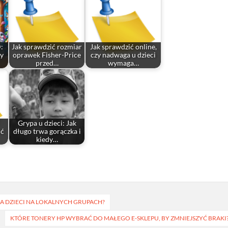
:
Jak sprawdzić rozmiar
Jak sprawdzić online,
zy
oprawek Fisher-Price
czy nadwaga u dzieci
przed…
wymaga…
Grypa u dzieci: Jak
ić
długo trwa gorączka i
kiedy…
A DZIECI NA LOKALNYCH GRUPACH?
KTÓRE TONERY HP WYBRAĆ DO MAŁEGO E‑SKLEPU, BY ZMNIEJSZYĆ BRAKI