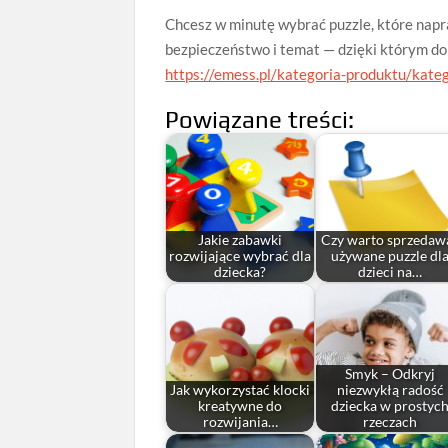
Chcesz w minutę wybrać puzzle, które napra
bezpieczeństwo i temat — dzięki którym dob
https://emess.pl/kategoria-produktu/kateg
Powiązane treści:
Jakie zabawki
Czy warto sprzedaw
rozwijające wybrać dla
używane puzzle dl
dziecka?
dzieci na…
Smyk – Odkryj
Jak wykorzystać klocki
niezwykłą radość
kreatywne do
dziecka w prostyc
rozwijania…
rzeczach