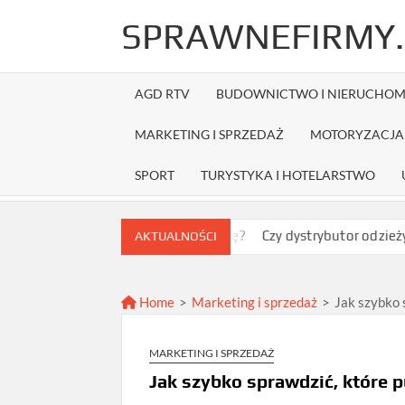
Skip
SPRAWNEFIRMY.
to
content
AGD RTV
BUDOWNICTWO I NIERUCHOM
MARKETING I SPRZEDAŻ
MOTORYZACJA 
SPORT
TURYSTYKA I HOTELARSTWO
ak wybrać najlepszą ofertę?
Czy dystrybutor odzieży Fruit of
AKTUALNOŚCI
Home
>
Marketing i sprzedaż
>
Jak szybko 
MARKETING I SPRZEDAŻ
Jak szybko sprawdzić, które p