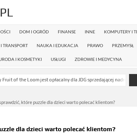
PL
OŚCI
DOM I OGRÓD
FINANSE
INNE
KOMPUTERY I 
I TRANSPORT
NAUKA I EDUKACJA
PRAWO
PRZEMYSŁ
URODA I KOSMETYKI
USŁUGI
ZDROWIE I MEDYCYNA
 the Loom jest opłacalny dla JDG sprzedającej nadruki na koszulka
sprawdzić, które puzzle dla dzieci warto polecać klientom?
uzzle dla dzieci warto polecać klientom?