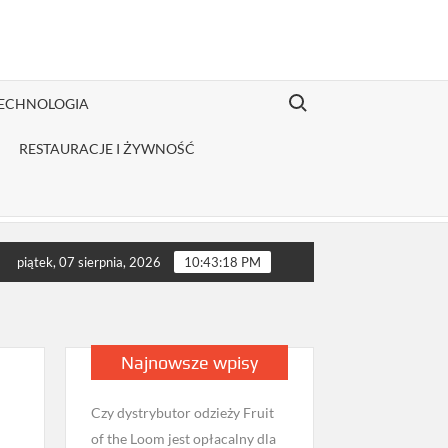
Search for:
TECHNOLOGIA
RESTAURACJE I ŻYWNOŚĆ
ch?
Jakie badania wykonać przed wizytą u androloga w Milan
piątek, 07 sierpnia, 2026
10:43:18 PM
Najnowsze wpisy
Czy dystrybutor odzieży Fruit
of the Loom jest opłacalny dla