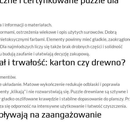
czne i certyfikowane puzzle dla
i informacji o materiałach.
normami, ostrzeżenia wiekowe i opis użytych surowców. Dobrą
k nietoksycznymi farbami. Elementy powinny mieć gładkie, zaokrąglon
Dla najmłodszych liczy się także brak drobnych części i solidność
 budują zaufanie i ułatwiają decyzję zakupową.
ał i trwałość: karton czy drewno?
ementów.
ste układanie. Matowe wykończenie redukuje odblaski i poprawia
enty „klikają” i nie rozwarstwiają się. Puzzle drewniane są sztywne i
 gładko oszlifowane krawędzie i stabilne dopasowanie do planszy. Pr
za się odporność na intensywne użytkowanie i łatwość czyszczenia.
wpływają na zaangażowanie