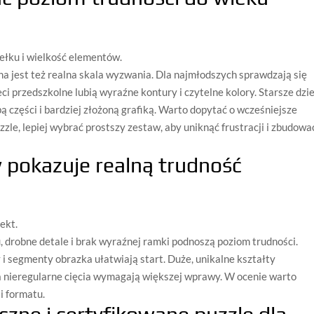
ełku i wielkość elementów.
żna jest też realna skala wyzwania. Dla najmłodszych sprawdzają się
eci przedszkolne lubią wyraźne kontury i czytelne kolory. Starsze dzie
bą części i bardziej złożoną grafiką. Warto dopytać o wcześniejsze
zzle, lepiej wybrać prostszy zestaw, aby uniknąć frustracji i zbudowa
 pokazuje realną trudność
ekt.
, drobne detale i brak wyraźnej ramki podnoszą poziom trudności.
i segmenty obrazka ułatwiają start. Duże, unikalne kształty
nieregularne cięcia wymagają większej wprawy. W ocenie warto
 i formatu.