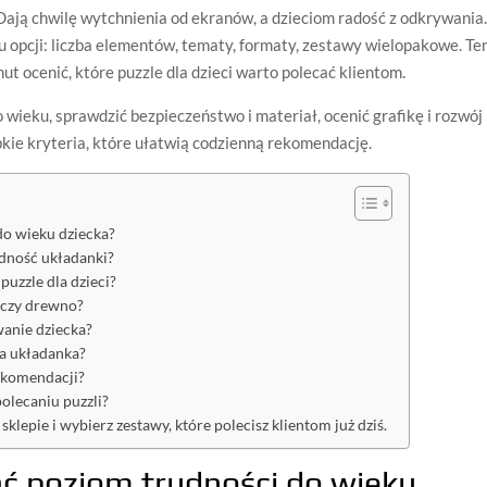
Dają chwilę wytchnienia od ekranów, a dzieciom radość z odkrywania
u opcji: liczba elementów, tematy, formaty, zestawy wielopakowe. Te
ut ocenić, które puzzle dla dzieci warto polecać klientom.
 wieku, sprawdzić bezpieczeństwo i materiał, ocenić grafikę i rozwój
bkie kryteria, które ułatwią codzienną rekomendację.
do wieku dziecka?
udność układanki?
puzzle dla dzieci?
n czy drewno?
wanie dziecka?
na układanka?
ekomendacji?
polecaniu puzzli?
sklepie i wybierz zestawy, które polecisz klientom już dziś.
ć poziom trudności do wieku