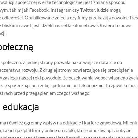
wolucji społecznej w erze technologicznej jest zmiana sposobu
ym, takim jak Facebook, Instagram czy Twitter, ludzie mogą
 odległości. Opublikowane zdjęcia czy filmy przekazują dowolne treś
 bliskimi nawet jeśli dzieli nas setki kilometrów. Otwiera to nowe
cji.
połeczną
połeczną. Z jednej strony pozwala na łatwiejsze dotarcie do
łeczeństwa rozwoju. Z drugiej strony powtarzające się przeciążenie
 w zasięgu naszej ręki powoduje, że oczekiwania wobec własnego życi
esję społeczną i potrzebę spełnianie perfekcionizmu. To zjawisko nosi
 strach przed przegapieniem czegoś ważnego.
 edukacja
j ma również ogromny wpływ na edukację i karierę zawodową. Mileni
 takich jak platformy online do nauki, które umożliwiają zdobycie
prócz tego, rozwój sztucznej inteligencji i automatyzacja wpływają n