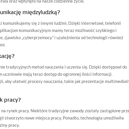
twa oraz wpłynęło na nasze codzienne życie.
unikację międzyludzką?
i komunikujemy się z innymi ludźmi. Dzięki internetowi, telefonii
plikacjom komunikacyjnym mamy teraz możliwość szybkiego i
 zjawisko „cyberprzemocy” i uzależnienia od technologii również
mi.
kację?
ie tradycyjnych metod nauczania i uczenia się. Dzięki dostępowi do
 uczniowie mają teraz dostęp do ogromnej ilości informacji.
ii, aby ułatwić procesy nauczania, takie jak prezentacje multimedial
k pracy?
ł na rynek pracy. Niektóre tradycyjne zawody zostały zastąpione prz
ii stworzyło nowe miejsca pracy. Ponadto, technologia umożliwiła
ziny pracy.