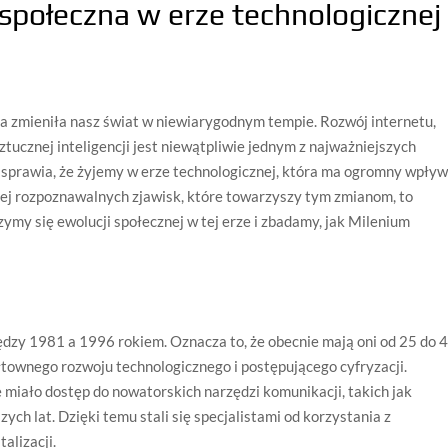
społeczna w erze technologicznej
ia zmieniła nasz świat w niewiarygodnym tempie. Rozwój internetu,
ucznej inteligencji jest niewątpliwie jednym z najważniejszych
o sprawia, że żyjemy w erze technologicznej, która ma ogromny wpły
iej rozpoznawalnych zjawisk, które towarzyszy tym zmianom, to
ymy się ewolucji społecznej w tej erze i zbadamy, jak Milenium
ędzy 1981 a 1996 rokiem. Oznacza to, że obecnie mają oni od 25 do 
ałtownego rozwoju technologicznego i postępującego cyfryzacji.
 miało dostęp do nowatorskich narzędzi komunikacji, takich jak
ych lat. Dzięki temu stali się specjalistami od korzystania z
alizacji.