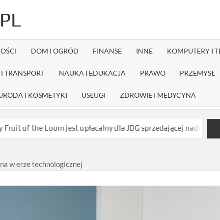
PL
OŚCI
DOM I OGRÓD
FINANSE
INNE
KOMPUTERY I 
I TRANSPORT
NAUKA I EDUKACJA
PRAWO
PRZEMYSŁ
URODA I KOSMETYKI
USŁUGI
ZDROWIE I MEDYCYNA
e Loom jest opłacalny dla JDG sprzedającej nadruki na koszulkach
na w erze technologicznej