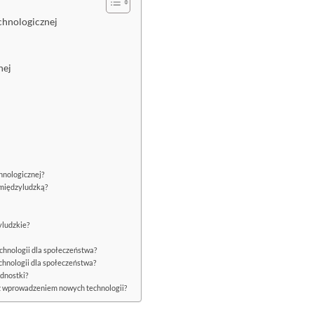
chnologicznej
nej
hnologicznej?
 międzyludzką?
yludzkie?
chnologii dla społeczeństwa?
chnologii dla społeczeństwa?
dnostki?
z wprowadzeniem nowych technologii?