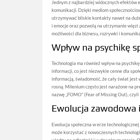
Jednym z najbardziej widocznych efektów e
komunikacji. Dzięki mediom społecznościow
utrzymywać bliskie kontakty nawet na duże
i emocje oraz pozwolą na utrzymanie więzi z
możliwości dla biznesu, rozrywki i komunika
Wpływ na psychikę s
Technologia ma również wpływ na psychikę s
informacji, co jest niezwykle cenne dla spo
informacją, świadomość, że cały świat jest
rosną. Milenium często jest narażone na pr
nazwę „FOMO” (Fear of Missing Out), czyli
Ewolucja zawodowa i
Ewolucja społeczna w erze technologiczne
może korzystać z nowoczesnych technologii,
wiedzy na odległość i w dowolnym czasie. O