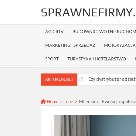
Skip
SPRAWNEFIRMY.
to
content
AGD RTV
BUDOWNICTWO I NIERUCHOM
MARKETING I SPRZEDAŻ
MOTORYZACJA 
SPORT
TURYSTYKA I HOTELARSTWO
wybrać najlepszą ofertę?
Czy dystrybutor odzieży Fruit of th
AKTUALNOŚCI
Home
>
Inne
>
Milenium – Ewolucja społecz