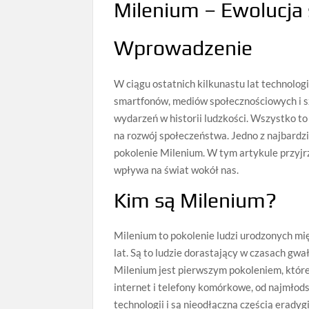
Milenium – Ewolucja 
Wprowadzenie
W ciągu ostatnich kilkunastu lat technolog
smartfonów, mediów społecznościowych i szt
wydarzeń w historii ludzkości. Wszystko t
na rozwój społeczeństwa. Jedno z najbardz
pokolenie Milenium. W tym artykule przyjrz
wpływa na świat wokół nas.
Kim są Milenium?
Milenium to pokolenie ludzi urodzonych mi
lat. Są to ludzie dorastający w czasach gw
Milenium jest pierwszym pokoleniem, które
internet i telefony komórkowe, od najmłodsz
technologii i są nieodłączną częścią eradygit