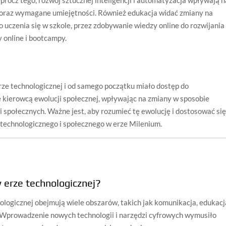
oraz wymagane umiejętności. Również edukacja widać zmiany na
o uczenia się w szkole, przez zdobywanie wiedzy online do rozwijania
 online i bootcampy.
rze technologicznej i od samego początku miało dostęp do
ę kierowcą ewolucji społecznej, wpływając na zmiany w sposobie
ji społecznych. Ważne jest, aby rozumieć tę ewolucję i dostosować si
u technologicznego i społecznego w erze Milenium.
 erze technologicznej?
logicznej obejmują wiele obszarów, takich jak komunikacja, edukacj
ć. Wprowadzenie nowych technologii i narzędzi cyfrowych wymusiło