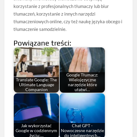
korzystanie z profesjonalnych tłumaczy lub biur
tłumaczeń, korzystanie z innych narzędzi
tłumaczeniowych online, czy też naukę języka obcego i
tłumaczenie samodzielnie.
Powiązane treści:
Google Tłumacz:
Translate Google: The
Wielojęzyczne
Ultimate Language
narzędzie które
Companion
ułatwi…
Jak wykorzystać
Chat GPT -
Google w codziennym
Nowoczesne narzędzie
życiu:…
do inteligentnych…