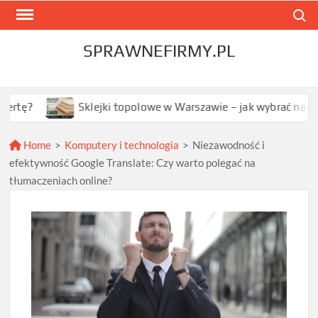
Skip
Search
to
content
SPRAWNEFIRMY.PL
Sklejki topolowe w Warszawie – jak wybrać najlepszą opcję 
Home
>
Komputery i technologia
>
Niezawodność i
efektywność Google Translate: Czy warto polegać na
tłumaczeniach online?