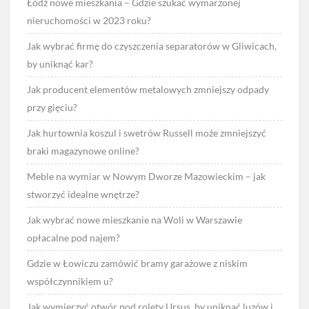
Łódź nowe mieszkania – Gdzie szukać wymarzonej
nieruchomości w 2023 roku?
Jak wybrać firmę do czyszczenia separatorów w Gliwicach,
by uniknąć kar?
Jak producent elementów metalowych zmniejszy odpady
przy gięciu?
Jak hurtownia koszul i swetrów Russell może zmniejszyć
braki magazynowe online?
Meble na wymiar w Nowym Dworze Mazowieckim – jak
stworzyć idealne wnętrze?
Jak wybrać nowe mieszkanie na Woli w Warszawie
opłacalne pod najem?
Gdzie w Łowiczu zamówić bramy garażowe z niskim
współczynnikiem u?
Jak wymierzyć otwór pod rolety Ursus, by uniknąć luzów i