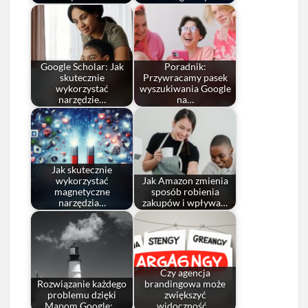
Google Scholar: Jak
Poradnik:
skutecznie
Przywracamy pasek
wykorzystać
wyszukiwania Google
narzędzie…
na…
Jak skutecznie
wykorzystać
Jak Amazon zmienia
magnetyczne
sposób robienia
narzędzia…
zakupów i wpływa…
Czy agencja
Rozwiązanie każdego
brandingowa może
problemu dzięki
zwiększyć
Mapom Google:…
widoczność…