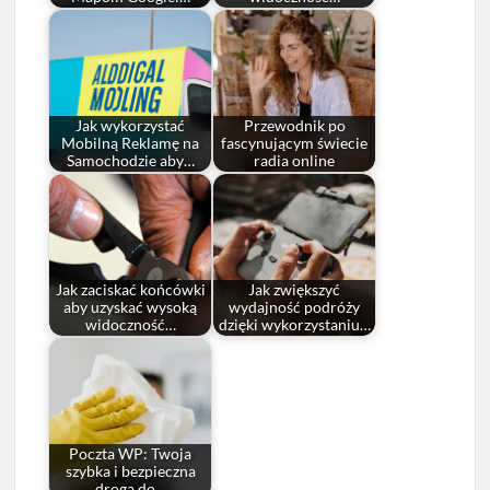
Jak wykorzystać
Przewodnik po
Mobilną Reklamę na
fascynującym świecie
Samochodzie aby…
radia online
Jak zaciskać końcówki
Jak zwiększyć
aby uzyskać wysoką
wydajność podróży
widoczność…
dzięki wykorzystaniu…
Poczta WP: Twoja
szybka i bezpieczna
droga do…