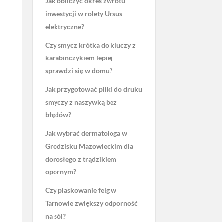
Jak obliczyć okres zwrotu
inwestycji w rolety Ursus
elektryczne?
Czy smycz krótka do kluczy z
karabińczykiem lepiej
sprawdzi się w domu?
Jak przygotować pliki do druku
smyczy z naszywką bez
błędów?
Jak wybrać dermatologa w
Grodzisku Mazowieckim dla
dorosłego z trądzikiem
opornym?
Czy piaskowanie felg w
Tarnowie zwiększy odporność
na sól?
e