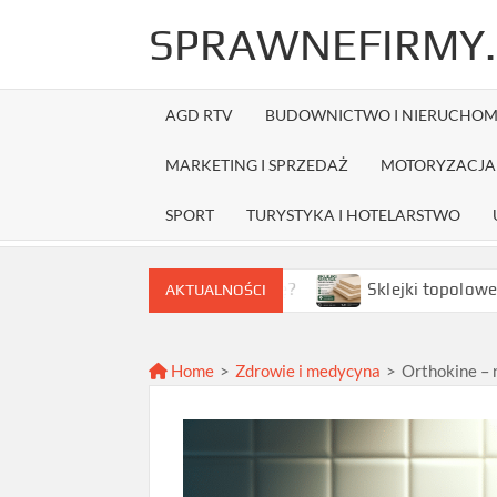
Skip
SPRAWNEFIRMY.
to
content
AGD RTV
BUDOWNICTWO I NIERUCHOM
MARKETING I SPRZEDAŻ
MOTORYZACJA 
SPORT
TURYSTYKA I HOTELARSTWO
 najlepszą ofertę?
Sklejki topolowe w Warszawie – jak
AKTUALNOŚCI
Home
>
Zdrowie i medycyna
>
Orthokine – 