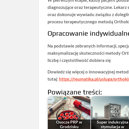
diagnozujące oraz terapeutyczne. Lekarz s
oraz dokonuje
wywiadu związku z dolegl
procesu terapeutycznego metodą Orthok
Opracowanie indywidualne
Na podstawie zebranych informacji, specj
maksymalizację skuteczności metody Ortho
liczbę i częstotliwość dobiera się
Dowiedz się więcej o innowacyjnej metodz
tutaj:
https://reumatika.pl/usluga/orthoki
Powiązane treści:
Osocze PRP w
Super indukcyjna
Grodzisku
stymulacja w