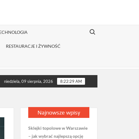
Search for:
TECHNOLOGIA
RESTAURACJE I ŻYWNOŚĆ
 odzieży Fruit of the Loom jest opłacalny dla JDG sprzedającej n
niedziela, 09 sierpnia, 2026
8:22:30 AM
Najnowsze wpisy
Sklejki topolowe w Warszawie
– jak wybrać najlepszą opcję