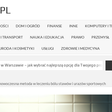
PL
OŚCI
DOM I OGRÓD
FINANSE
INNE
KOMPUTERY I 
I TRANSPORT
NAUKA I EDUKACJA
PRAWO
PRZEMYSŁ
URODA I KOSMETYKI
USŁUGI
ZDROWIE I MEDYCYNA
 wybrać najlepszą opcję dla Twojego projektu?
Czy dystrybutor
nowoczesna metoda w leczeniu bólu stawów i urazów sportowych