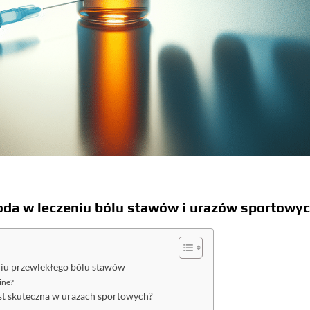
da w leczeniu bólu stawów i urazów sportowy
niu przewlekłego bólu stawów
ine?
est skuteczna w urazach sportowych?