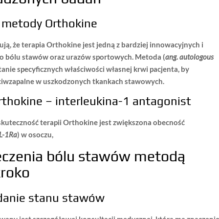
a metody Orthokine
ują, że
terapia Orthokine
jest jedną z bardziej
innowacyjnych i
o bólu stawów oraz urazów sportowych. Metoda (
ang. autologous
anie specyficznych właściwości własnej krwi pacjenta, by
eciwzapalne w uszkodzonych tkankach stawowych.
thokine – interleukina-1 antagonist
kuteczność terapii Orthokine jest zwiększona obecność
IL-1Ra
) w osoczu,
leczenia bólu stawów metodą
kroko
adanie stanu stawów
awany jest
szczegółowej konsultacji medycznej
, która ma znaczeni