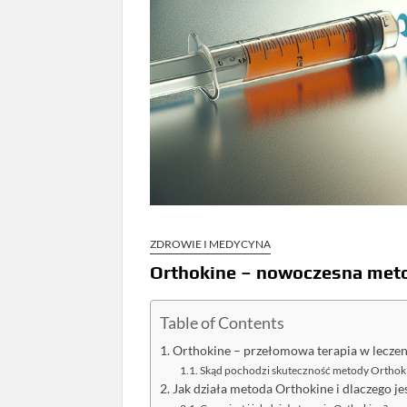
ZDROWIE I MEDYCYNA
Orthokine – nowoczesna meto
Table of Contents
Orthokine – przełomowa terapia w lecze
Skąd pochodzi skuteczność metody Orthok
Jak działa metoda Orthokine i dlaczego j