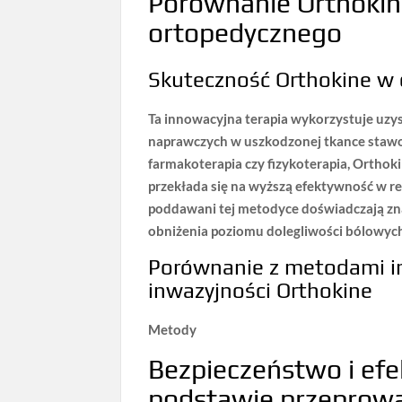
Porównanie Orthokin
ortopedycznego
Skuteczność Orthokine w o
Ta innowacyjna terapia wykorzystuje uzys
naprawczych w uszkodzonej tkance stawow
farmakoterapia czy fizykoterapia,
Orthoki
przekłada się na wyższą efektywność w re
poddawani tej metodyce doświadczają zn
obniżenia poziomu dolegliwości bólowyc
Porównanie z metodami in
inwazyjności Orthokine
Metody
Bezpieczeństwo i efe
podstawie przeprow