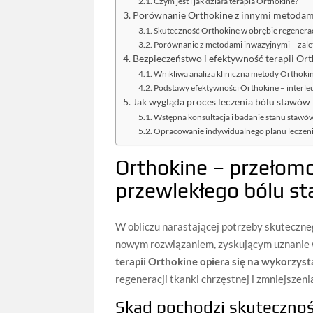
Czym jest i jak działa terapia Orthokine?
Porównanie Orthokine z innymi metodami
Skuteczność Orthokine w obrębie regeneracj
Porównanie z metodami inwazyjnymi – zale
Bezpieczeństwo i efektywność terapii O
Wnikliwa analiza kliniczna metody Orthoki
Podstawy efektywności Orthokine – interle
Jak wygląda proces leczenia bólu stawów
Wstępna konsultacja i badanie stanu stawó
Opracowanie indywidualnego planu leczen
Orthokine – przełomo
przewlekłego bólu s
W obliczu narastającej potrzeby skuteczne
nowym rozwiązaniem, zyskującym uznanie w
terapii Orthokine opiera się na wykorzy
regeneracji tkanki chrzęstnej i zmniejszen
Skąd pochodzi skuteczno