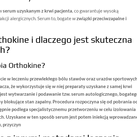
 w
serum uzyskanym z krwi pacjenta
, co gwarantuje wysoką
akcji alergicznych. Serum to, bogate w
związki przeciwzapalne i
thokine i dlaczego jest skuteczna
ch?
apia Orthokine?
cie w leczeniu
przewlekłego bólu stawów
oraz
urazów sportowyc
nacza, że wykorzystuje się w niej preparaty uzyskane z samej krwi
est wytwarzanie i podawanie tzw. serum autologicznego, bogate
ny blokujące stan zapalny
. Procedura rozpoczyna się od pobrania o
astępnie podlega specjalistycznemu przetworzeniu w celu izolowania
h. Uzyskane w ten sposób serum jest potem iniekcją wprowadzan
, przyczyn