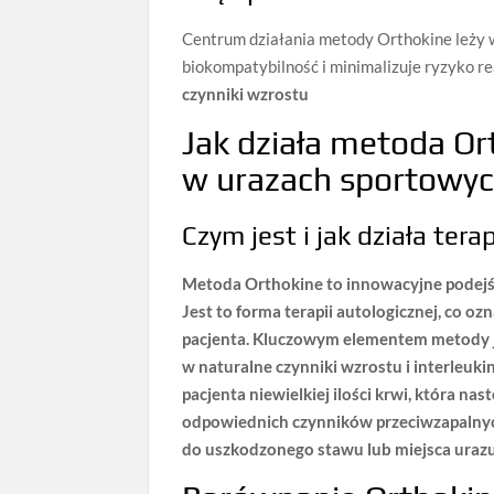
Centrum działania metody Orthokine leży
biokompatybilność i minimalizuje ryzyko re
czynniki wzrostu
Jak działa metoda Or
w urazach sportowy
Czym jest i jak działa ter
Metoda
Orthokine
to innowacyjne podejś
Jest to forma terapii autologicznej, co oz
pacjenta. Kluczowym elementem metody j
w naturalne czynniki wzrostu i
interleuki
pacjenta niewielkiej ilości krwi, która n
odpowiednich czynników przeciwzapalnyc
do uszkodzonego stawu lub miejsca urazu