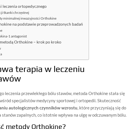
 leczenia ortopedycznego
i tkanki chrzęstnej
ty minimalnej inwazyjności Orthokine
rthokine na podstawie przeprowadzonych badań
ne
ukina-1 antagonist
 metodą Orthokine – krok po kroko
w
ia
wa terapia w leczeniu
tawów
go leczenia przewlekłego bólu stawów, metoda Orthokine stała się
śród specjalistów medycyny sportowej i ortopedii. Skuteczność
staniu autologicznych czynników wzrostu
, które przyczyniają się do
ia stanów zapalnych, co istotnie wpływa na ulgę w odczuwanym bólu.
ść metody Orthokine?