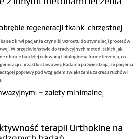
e z innymi metodami leczenia
brębie regeneracji tkanki chrzęstnej
kane z krwi pacjenta czynniki wzrostu do stymulacji procesów
ej. W przeciwieństwie do tradycyjnych metod, takich jak
ne oferuje bardziej celowaną i biologiczną formę leczenia
, co
generacji chrząstki stawowej. Badania potwierdzają, że pacjenci
aczącej poprawy pod względem zwiększenia zakresu ruchów i
h.
wazyjnymi – zalety minimalnej
ktywność terapii Orthokine na
adzonych badań