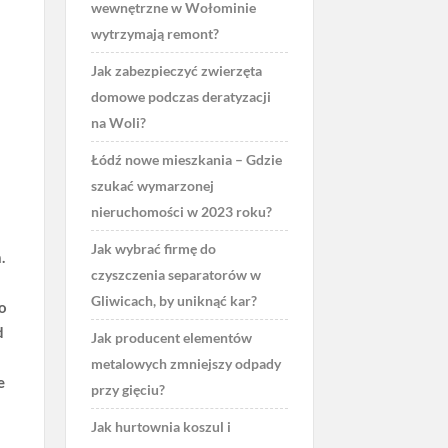
wewnętrzne w Wołominie
wytrzymają remont?
Jak zabezpieczyć zwierzęta
domowe podczas deratyzacji
na Woli?
Łódź nowe mieszkania – Gdzie
szukać wymarzonej
nieruchomości w 2023 roku?
Jak wybrać firmę do
h
.
czyszczenia separatorów w
Gliwicach, by uniknąć kar?
go
d
Jak producent elementów
metalowych zmniejszy odpady
e
przy gięciu?
Jak hurtownia koszul i