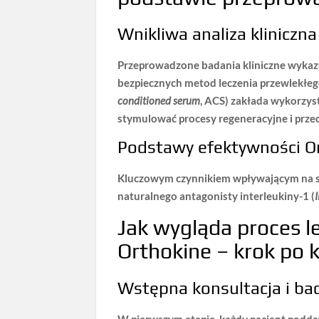
Wnikliwa analiza kliniczn
Przeprowadzone badania kliniczne wykaz
bezpiecznych
metod leczenia przewlekłeg
conditioned serum
, ACS) zakłada wykorzyst
stymulować procesy regeneracyjne i prz
Podstawy efektywności Or
Kluczowym czynnikiem
wpływającym na s
naturalnego antagonisty interleukiny-1
(
Jak wygląda proces 
Orthokine – krok po 
Wstępna konsultacja i b
W pierwszym etapie, każdy pacjent podd