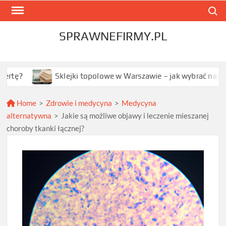
Skip
Search
to
content
SPRAWNEFIRMY.PL
Sklejki topolowe w Warszawie – jak wybrać najlepszą opcję dl
Home
>
Zdrowie i medycyna
>
Medycyna
alternatywna
>
Jakie są możliwe objawy i leczenie mieszanej
choroby tkanki łącznej?