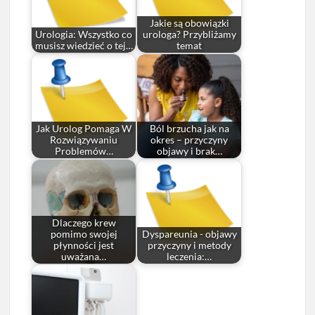
Jakie są obowiązki
Urologia: Wszystko co
urologa? Przybliżamy
musisz wiedzieć o tej…
temat
Jak Urolog Pomaga W
Ból brzucha jak na
Rozwiązywaniu
okres – przyczyny
Problemów…
objawy i brak…
Dlaczego krew
pomimo swojej
Dyspareunia - objawy
płynności jest
przyczyny i metody
uważana…
leczenia:…