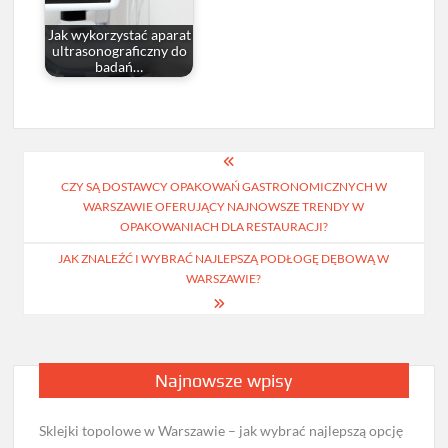
Jak wykorzystać aparat
ultrasonograficzny do
badań…
Nawigacja
CZY SĄ DOSTAWCY OPAKOWAŃ GASTRONOMICZNYCH W
wpisu
WARSZAWIE OFERUJĄCY NAJNOWSZE TRENDY W
OPAKOWANIACH DLA RESTAURACJI?
JAK ZNALEŹĆ I WYBRAĆ NAJLEPSZĄ PODŁOGĘ DĘBOWĄ W
WARSZAWIE?
Najnowsze wpisy
Sklejki topolowe w Warszawie – jak wybrać najlepszą opcję