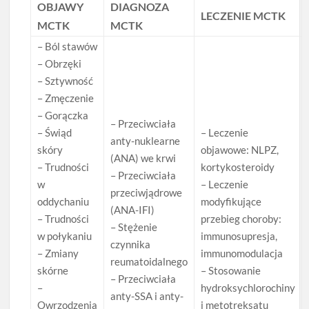
OBJAWY
DIAGNOZA
LECZENIE MCTK
MCTK
MCTK
– Ból stawów
– Obrzęki
– Sztywność
– Zmęczenie
– Gorączka
– Przeciwciała
– Świąd
– Leczenie
anty-nuklearne
skóry
objawowe: NLPZ,
(ANA) we krwi
– Trudności
kortykosteroidy
– Przeciwciała
w
– Leczenie
przeciwjądrowe
oddychaniu
modyfikujące
(ANA-IFI)
– Trudności
przebieg choroby:
– Stężenie
w połykaniu
immunosupresja,
czynnika
– Zmiany
immunomodulacja
reumatoidalnego
skórne
– Stosowanie
– Przeciwciała
–
hydroksychlorochiny
anty-SSA i anty-
Owrzodzenia
i metotreksatu