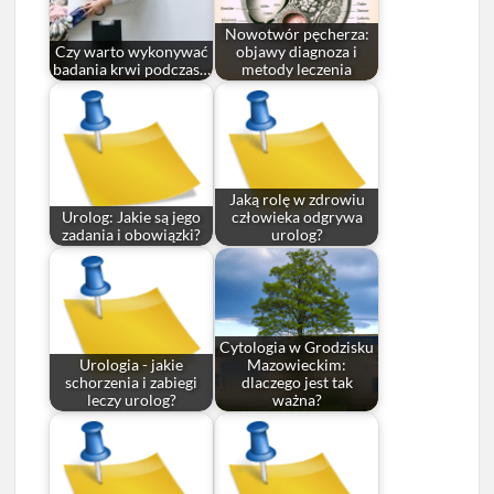
Nowotwór pęcherza:
Czy warto wykonywać
objawy diagnoza i
badania krwi podczas…
metody leczenia
Jaką rolę w zdrowiu
Urolog: Jakie są jego
człowieka odgrywa
zadania i obowiązki?
urolog?
Cytologia w Grodzisku
Urologia - jakie
Mazowieckim:
schorzenia i zabiegi
dlaczego jest tak
leczy urolog?
ważna?