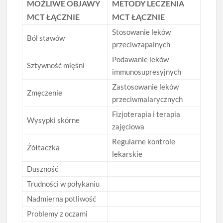
MOŻLIWE OBJAWY
METODY LECZENIA
MCT ŁĄCZNIE
MCT ŁĄCZNIE
Stosowanie leków
Ból stawów
przeciwzapalnych
Podawanie leków
Sztywność mięśni
immunosupresyjnych
Zastosowanie leków
Zmęczenie
przeciwmalarycznych
Fizjoterapia i terapia
Wysypki skórne
zajęciowa
Regularne kontrole
Żółtaczka
lekarskie
Duszność
Trudności w połykaniu
Nadmierna potliwość
Problemy z oczami