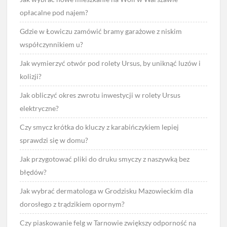
opłacalne pod najem?
Gdzie w Łowiczu zamówić bramy garażowe z niskim
współczynnikiem u?
Jak wymierzyć otwór pod rolety Ursus, by uniknąć luzów i
kolizji?
Jak obliczyć okres zwrotu inwestycji w rolety Ursus
elektryczne?
Czy smycz krótka do kluczy z karabińczykiem lepiej
sprawdzi się w domu?
Jak przygotować pliki do druku smyczy z naszywką bez
błędów?
Jak wybrać dermatologa w Grodzisku Mazowieckim dla
dorosłego z trądzikiem opornym?
Czy piaskowanie felg w Tarnowie zwiększy odporność na