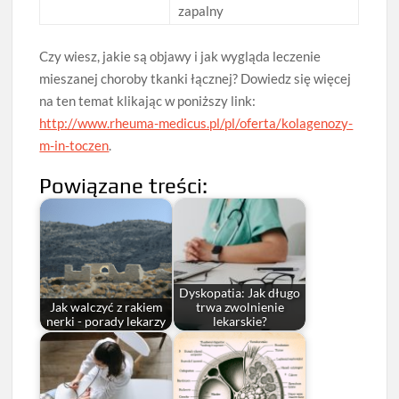
zapalny
Czy wiesz, jakie są objawy i jak wygląda leczenie
mieszanej choroby tkanki łącznej? Dowiedz się więcej
na ten temat klikając w poniższy link:
http://www.rheuma-medicus.pl/pl/oferta/kolagenozy-
m-in-toczen
.
Powiązane treści:
Dyskopatia: Jak długo
Jak walczyć z rakiem
trwa zwolnienie
nerki - porady lekarzy
lekarskie?