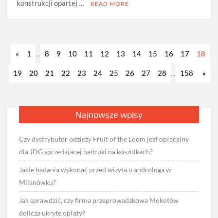
konstrukcji opartej …
READ MORE
«
1
...
8
9
10
11
12
13
14
15
16
17
18
19
20
21
22
23
24
25
26
27
28
...
158
»
Najnowsze wpisy
Czy dystrybutor odzieży Fruit of the Loom jest opłacalny
dla JDG sprzedającej nadruki na koszulkach?
Jakie badania wykonać przed wizytą u androloga w
Milanówku?
Jak sprawdzić, czy firma przeprowadzkowa Mokotów
dolicza ukryte opłaty?