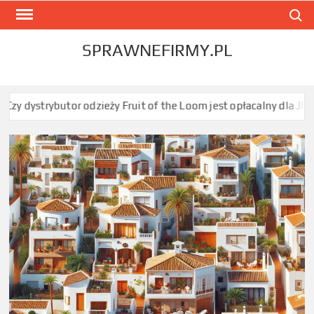
Skip
Search
to
content
SPRAWNEFIRMY.PL
 of the Loom jest opłacalny dla JDG sprzedającej nadruki na kosz