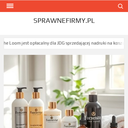
Skip
Search
to
content
SPRAWNEFIRMY.PL
ny dla JDG sprzedającej nadruki na koszulkach?
Jakie badania w