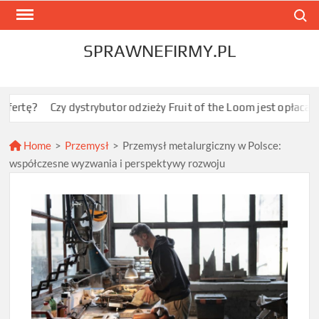
Skip
Search
to
content
SPRAWNEFIRMY.PL
zy dystrybutor odzieży Fruit of the Loom jest opłacalny dla JDG s
Home
>
Przemysł
>
Przemysł metalurgiczny w Polsce:
współczesne wyzwania i perspektywy rozwoju