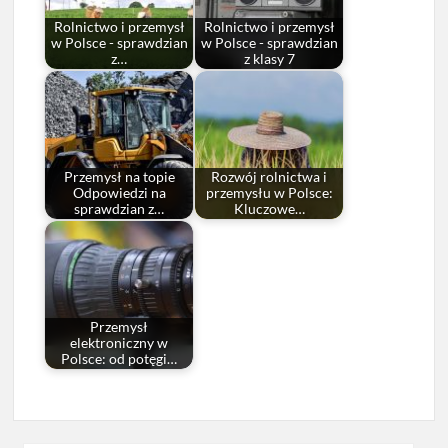
Rolnictwo i przemysł
Rolnictwo i przemysł
w Polsce - sprawdzian
w Polsce - sprawdzian
z…
z klasy 7
Przemysł na topie
Rozwój rolnictwa i
Odpowiedzi na
przemysłu w Polsce:
sprawdzian z…
Kluczowe…
Przemysł
elektroniczny w
Polsce: od potęgi…