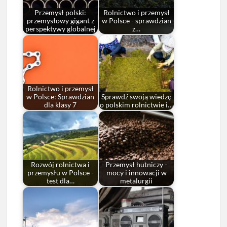
Przemysł polski:
Rolnictwo i przemysł
przemysłowy gigant z
w Polsce - sprawdzian
perspektywy globalnej
z…
Rolnictwo i przemysł
w Polsce: Sprawdzian
Sprawdź swoją wiedzę
dla klasy 7
o polskim rolnictwie i…
Rozwój rolnictwa i
Przemysł hutniczy -
przemysłu w Polsce -
mocy i innowacji w
test dla…
metalurgii