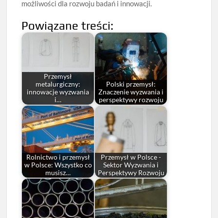
możliwości dla rozwoju badań i innowacji.
Powiązane treści:
Przemysł
metalurgiczny:
Polski przemysł:
innowacje wyzwania
Znaczenie wyzwania i
i…
perspektywy rozwoju
Rolnictwo i przemysł
Przemysł w Polsce -
w Polsce: Wszystko co
Sektor Wyzwania i
musisz…
Perspektywy Rozwoju